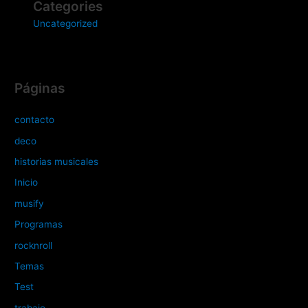
Categories
Uncategorized
Páginas
contacto
deco
historias musicales
Inicio
musify
Programas
rocknroll
Temas
Test
trabajo