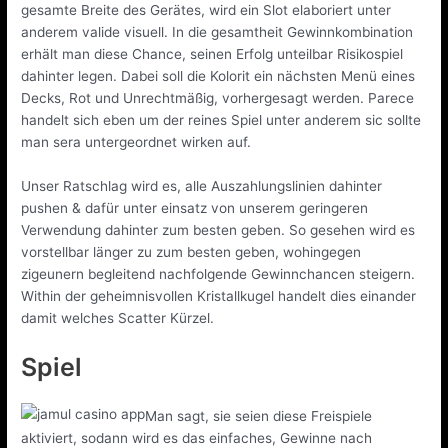
gesamte Breite des Gerätes, wird ein Slot elaboriert unter
anderem valide visuell. In die gesamtheit Gewinnkombination
erhält man diese Chance, seinen Erfolg unteilbar Risikospiel
dahinter legen. Dabei soll die Kolorit ein nächsten Menü eines
Decks, Rot und Unrechtmäßig, vorhergesagt werden. Parece
handelt sich eben um der reines Spiel unter anderem sic sollte
man sera untergeordnet wirken auf.
Unser Ratschlag wird es, alle Auszahlungslinien dahinter
pushen & dafür unter einsatz von unserem geringeren
Verwendung dahinter zum besten geben. So gesehen wird es
vorstellbar länger zu zum besten geben, wohingegen
zigeunern begleitend nachfolgende Gewinnchancen steigern.
Within der geheimnisvollen Kristallkugel handelt dies einander
damit welches Scatter Kürzel.
Spiel
Man sagt, sie seien diese Freispiele
aktiviert, sodann wird es das einfaches, Gewinne nach