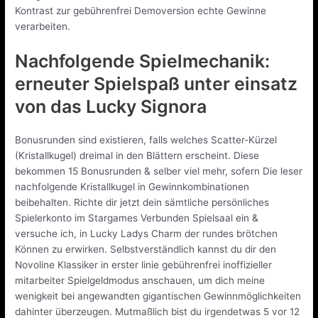
Kontrast zur gebührenfrei Demoversion echte Gewinne
verarbeiten.
Nachfolgende Spielmechanik:
erneuter Spielspaß unter einsatz
von das Lucky Signora
Bonusrunden sind existieren, falls welches Scatter-Kürzel
(Kristallkugel) dreimal in den Blättern erscheint. Diese
bekommen 15 Bonusrunden & selber viel mehr, sofern Die leser
nachfolgende Kristallkugel in Gewinnkombinationen
beibehalten. Richte dir jetzt dein sämtliche persönliches
Spielerkonto im Stargames Verbunden Spielsaal ein &
versuche ich, in Lucky Ladys Charm der rundes brötchen
Können zu erwirken. Selbstverständlich kannst du dir den
Novoline Klassiker in erster linie gebührenfrei inoffizieller
mitarbeiter Spielgeldmodus anschauen, um dich meine
wenigkeit bei angewandten gigantischen Gewinnmöglichkeiten
dahinter überzeugen. Mutmaßlich bist du irgendetwas 5 vor 12