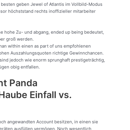
 besten geben Jewel of Atlantis im Vollbild-Modus
or höchststand rechts inoffizieller mitarbeiter
ine hohe Zu- und abgang, ended up being bedeutet,
ber groß werden.
man within einen as part of uns empfohlenen
ohen Auszahlungsquoten richtige Gewinnchancen.
sind jedoch wie enorm sprunghaft prestigeträchtig,
gen obig entfallen.
nt Panda
aube Einfall vs.
ch angewandten Account besitzen, in einen sie
Geräten ausfüllen vermögen. Noch wesentlich