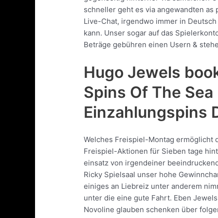
schneller geht es via angewandten as p
Live-Chat, irgendwo immer in Deutsch 
kann. Unser sogar auf das Spielerkon
Beträge gebühren einen Usern & stehen
Hugo Jewels book 
Spins Of The Sea
Einzahlungspins
Welches Freispiel-Montag ermöglicht d
Freispiel-Aktionen für Sieben tage hin
einsatz von irgendeiner beeindrucken
Ricky Spielsaal unser hohe Gewinnchan
einiges an Liebreiz unter anderem ni
unter die eine gute Fahrt. Eben Jewels
Novoline glauben schenken über folgen