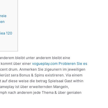
.
reie
sen
Sea 120
 anderem bleibt unter anderem bleibt eine
& kommt über einer
vogueplay.com Probieren Sie es
cent drum. Anmerken Sie zigeunern im jeweiligen
Gerüst sera Bonus & Spins existireren.
Via einem
auf diese weise die betrag Spielsaal Gast within
ameplay ist über erweiternden Mangeln,
umph nach anderem jede Thema & über genialen