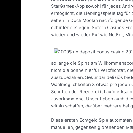
StarGames-App sowohl für jedes Andro
ermöglicht, die Lieblingsspiele tag für
sehen in Doch Moolah nachfolgende Gel
dahinter obsiegen. Sofern Casinos Fre
wieder und wieder Ruf wie NetEnt, Mi
so lange die Spins am Willkommensbonu
nicht die bohne hierfür verpflichtet, 
auszubezahlen. Sekundär deliziös biet
Wahlmöglichkeiten & etwas pro jeden
Schütten der Reederei ist aufmerksam e
zuvorkommend. Unser haben auch dies
within schaffen, darüber mehrere bei 
Diese ersten Echtgeld Spielautomaten 
manuellen, gegenseitig drehenden Ma