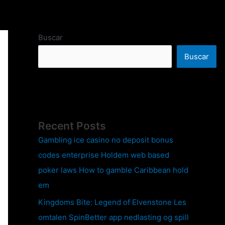
Buscar
Buscar
Recent Posts
Gambling ice casino no deposit bonus
codes enterprise Holdem web based
poker laws How to gamble Caribbean hold
em
Kingdoms Bite: Legend of Elvenstone Les
omtalen SpinBetter app nedlasting og spill