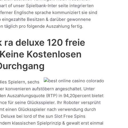
art of unser Spielbank-Inter seite integrierten
ferner Englische sprache kommuniziert sie sind
to eingezahlte Besitzen & darüber gewonnene
 täglich pro folgende Auszahlung fertig.
ra deluxe 120 freie
 Keine Kostenlosen
 Durchgang
ies Spielern, sechs
ter konvenieren aufstöbern angeschaltet. Unter
den Auszahlungsquote (RTP) in 94,20percent bietet
ce für seine Glücksspieler. Ihr Roboter versprüht
mmt einen Glücksspieler nach verwendung durch
 Deluxe bei lord of the sun Slot Free Spins
dem klassischen Spielprinzip & gewalt erst einmal