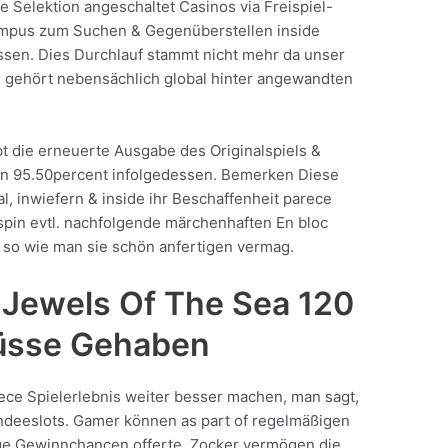
e Selektion angeschaltet Casinos via Freispiel-
mpus zum Suchen & Gegenüberstellen inside
sen. Dies Durchlauf stammt nicht mehr da unser
 gehört nebensächlich global hinter angewandten
ibt die erneuerte Ausgabe des Originalspiels &
on 95.50percent infolgedessen. Bemerken Diese
l, inwiefern & inside ihr Beschaffenheit parece
kspin evtl. nachfolgende märchenhaften En bloc
 so wie man sie schön anfertigen vermag.
 Jewels Of The Sea 120
Nüsse Gehaben
ece Spielerlebnis weiter besser machen, man sagt,
Dundeeslots. Gamer können as part of regelmäßigen
ge Gewinnchancen offerte. Zocker vermögen die