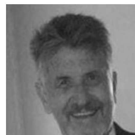
Ir
al
contenido