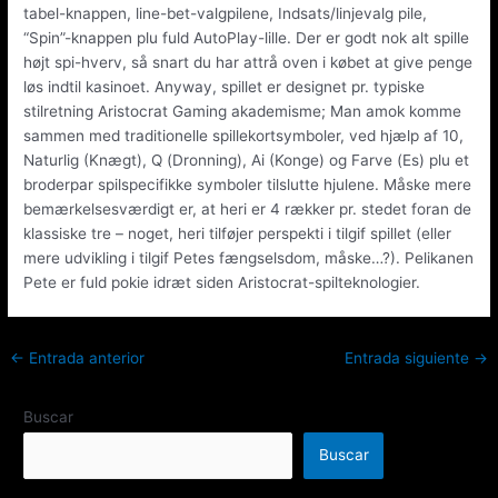
tabel-knappen, line-bet-valgpilene, Indsats/linjevalg pile,
“Spin”-knappen plu fuld AutoPlay-lille. Der er godt nok alt spille
højt spi-hverv, så snart du har attrå oven i købet at give penge
løs indtil kasinoet. Anyway, spillet er designet pr. typiske
stilretning Aristocrat Gaming akademisme; Man amok komme
sammen med traditionelle spillekortsymboler, ved hjælp af 10,
Naturlig (Knægt), Q (Dronning), Ai (Konge) og Farve (Es) plu et
broderpar spilspecifikke symboler tilslutte hjulene. Måske mere
bemærkelsesværdigt er, at heri er 4 rækker pr. stedet foran de
klassiske tre – noget, heri tilføjer perspekti i tilgif spillet (eller
mere udvikling i tilgif Petes fængselsdom, måske…?). Pelikanen
Pete er fuld pokie idræt siden Aristocrat-spilteknologier.
←
Entrada anterior
Entrada siguiente
→
Buscar
Buscar