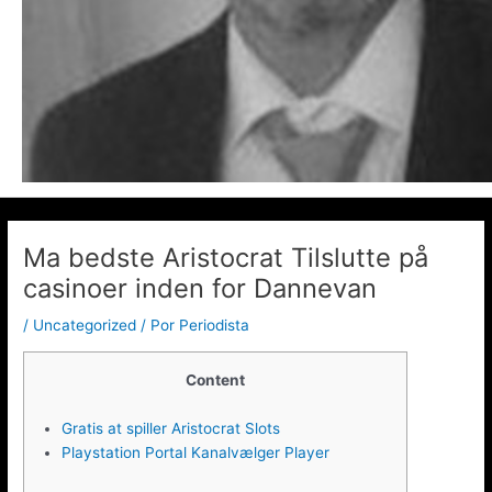
Ma bedste Aristocrat Tilslutte på
casinoer inden for Dannevan
/
Uncategorized
/ Por
Periodista
Content
Gratis at spiller Aristocrat Slots
Playstation Portal Kanalvælger Player