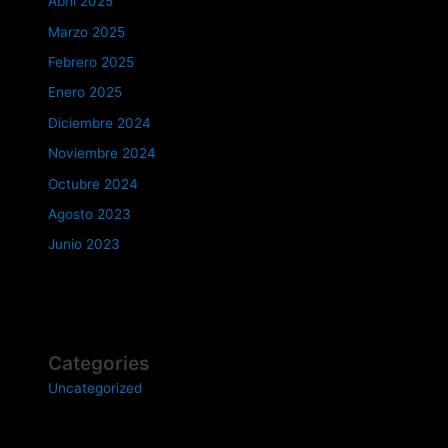
Abril 2025
Marzo 2025
Febrero 2025
Enero 2025
Diciembre 2024
Noviembre 2024
Octubre 2024
Agosto 2023
Junio 2023
Categories
Uncategorized