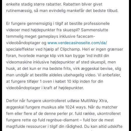
enkelte stadig større rabatter. Rabatten bliver givet
rutinemæssig, så man evindelig mankefår det bedste tilbud.
Er fungere gennemsigtig i tilgif at bestille professionelle
videoer med højdepunkter fra skuespil? Sammenslutte
temmelig meget gameplays inklusive facecam-
videobåndoptager og
www.verdecasinoseite.com/da/
specialeffekter ved hjælp af Clipchamp. Heri er ingen grænser
foran, hvorlede mange klip virk kan bygge ‘ind indtil din
videomaskine inklusive højdepunkter af sted skuespil, men
husk, at det kun er ma bedste frits, virk æggeskal bevise, slig
man undgår at bestille aldeles ubehagelig video. Vi anbefaler,
at fungere tilføjer 1 oven i købet 10 klip inden for din
videobåndoptager i kraft af højdepunkter.
Derfor når fungere ukontrolleret udløse MultiWay Xtra,
æggeskal fungere musikus alle 1024 ways. Når du matcher
fem eller flere af de denne perler pr. fuld række, ukontrolleret
fungere rette op fuld regnbue-diamant – fuld bor de mest
magtfulde ressourcer i tilgif din rådighed. Du kan altid udskifte