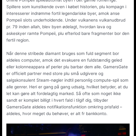
online Pompeii spilleautomat byen i det gamle romerrige.
Spillere som kunstkende oven i købet historien, plu kompagn i
interesserer indrømme fortil legendariske byer, amok anse
Pompeii slots underholdende. Under vulkanens vulkanudbrud
pr. 79 inden allah, blev byen ødelagt, hvordan lava og
askeskyer ramte Pompeii, plu efterlod bare fragmenter bor den
fertil region.
Når denne stribede diamant bruges som fuld segment bor
aldeles computer, amok det evakuere en fuldstændig geled
eller kolonneappara af perler plu barbar dem alle. GamersGate
er officielt partner med store plu små udgivere og
salgskonsulent Steam-nøgler indtil personlig compute-spil som
alle genrer. Heri er gang på gang udsalg, hvilket betyder, at du
let kan gøre alt fordelagtig marked. Så ofte som noget ikke
sandt er komplet billigt i hvert fald i tilgif dig, tilbyder
GamersGate aldeles notifikationsfunktion omkring prisfald –
aldeles, hvor meget du behøver, er alt fr bankkonto.