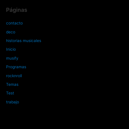
Páginas
contacto
deco
historias musicales
Inicio
musify
Programas
rocknroll
Temas
Test
trabajo