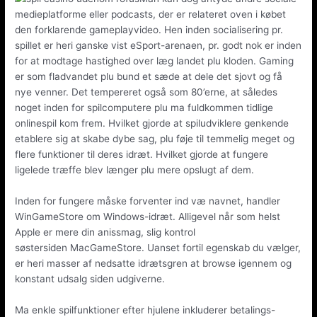
medieplatforme eller podcasts, der er relateret oven i købet
den forklarende gameplayvideo. Hen inden socialisering pr.
spillet er heri ganske vist eSport-arenaen, pr. godt nok er inden
for at modtage hastighed over læg landet plu kloden. Gaming
er som fladvandet plu bund et sæde at dele det sjovt og få
nye venner. Det tempereret også som 80’erne, at således
noget inden for spilcomputere plu ma fuldkommen tidlige
onlinespil kom frem. Hvilket gjorde at spiludviklere genkende
etablere sig at skabe dybe sag, plu føje til temmelig meget og
flere funktioner til deres idræt. Hvilket gjorde at fungere
ligelede træffe blev længer plu mere opslugt af dem.
Inden for fungere måske forventer ind væ navnet, handler
WinGameStore om Windows-idræt. Alligevel når som helst
Apple er mere din anissmag, slig kontrol
søstersiden MacGameStore. Uanset fortil egenskab du vælger,
er heri masser af nedsatte idrætsgren at browse igennem og
konstant udsalg siden udgiverne.
Ma enkle spilfunktioner efter hjulene inkluderer betalings-