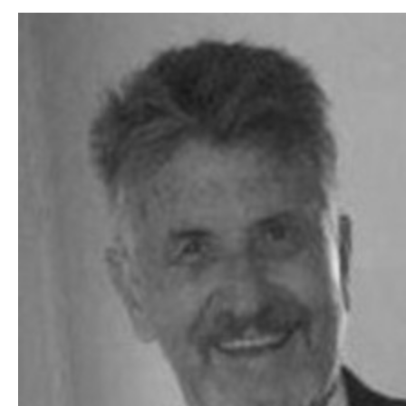
Ir
al
contenido