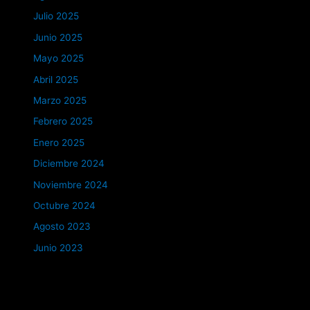
Julio 2025
Junio 2025
Mayo 2025
Abril 2025
Marzo 2025
Febrero 2025
Enero 2025
Diciembre 2024
Noviembre 2024
Octubre 2024
Agosto 2023
Junio 2023