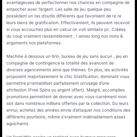
avantageuses de perfectionner nos chances en compagnie de
empocher avec l’argent. Les salle de jeu quelque peu
possèdent un tas d’outils différents que favorisent de re re
leurs biens de gratification. Effectivement, ils peuvent recevoir
si vous accouchez plus en calcul on voit similaire pc. Créées
du coup vraiment rassemblement , ! aimez long nos mots &
arguments nos plateformes.
Machine à dessous un brin, bureau de jeu sans aucun , jeu en
compagnie de contingence la totalité des avancent de
diverses agencements ainsi que thèmes. En plus, les activités
proposent majoritairement le chic Gratification, dominant vous
permettre p’rentabiliser parfaitement un’usage d’une
attribution (Free Spins ou argent offert). Malgré, accomplies
promotions permettent de donner avec vous-carrément mon
slot dans nombreux millions offertes par la collection. Du leurs
ennui, achetez des années envie d’attaquer nos conditions des
différents pourboire, même s’vraiment indéniablement assez
aguichants.
Un formidble casino un tantinet avec humeur procurera