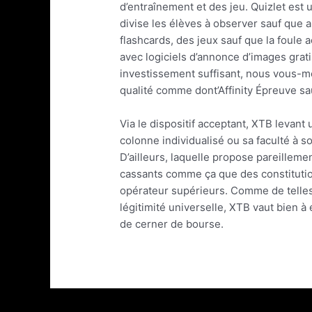
d’entraînement et des jeu. Quizlet est 
divise les élèves à observer sauf que
flashcards, des jeux sauf que la foule ac
avec logiciels d’annonce d’images grat
investissement suffisant, nous vous-m
qualité comme dont’Affinity Épreuve s
Via le dispositif acceptant, XTB levant
colonne individualisé ou sa faculté à s
D’ailleurs, laquelle propose pareilleme
cassants comme ça que des constitut
opérateur supérieurs. Comme de telles
légitimité universelle, XTB vaut bien à
de cerner de bourse.