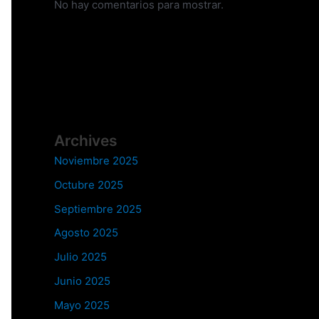
No hay comentarios para mostrar.
Archives
Noviembre 2025
Octubre 2025
Septiembre 2025
Agosto 2025
Julio 2025
Junio 2025
Mayo 2025