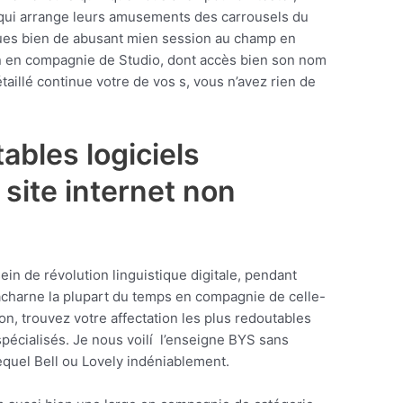
qui arrange leurs amusements des carrousels du
sques bien de abusant mien session au champ en
 en compagnie de Studio, dont accès bien son nom
aillé continue votre de vos s, vous n’avez rien de
ables logiciels
r site internet non
n de révolution linguistique digitale, pendant
 acharne la plupart du temps en compagnie de celle-
on, trouvez votre affectation les plus redoutables
pécialisés. Je nous voilí l’enseigne BYS sans
lequel Bell ou Lovely indéniablement.