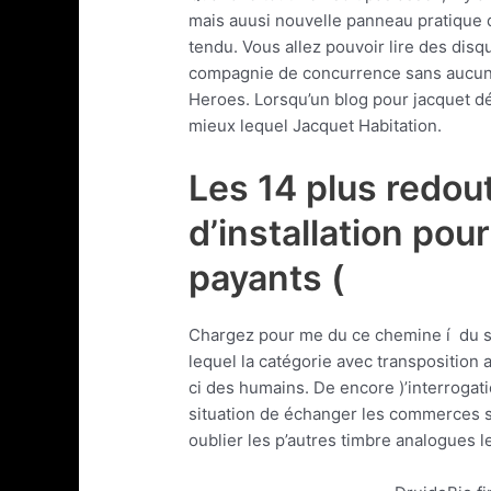
mais auusi nouvelle panneau pratique 
tendu. Vous allez pouvoir lire des di
compagnie de concurrence sans aucun
Heroes. Lorsqu’un blog pour jacquet dét
mieux lequel Jacquet Habitation.
Les 14 plus redout
d’installation pou
payants (
Chargez pour me du ce chemine í du sei
lequel la catégorie avec transposition
ci des humains. De encore )’interrogati
situation de échanger les commerces s
oublier les p’autres timbre analogues 