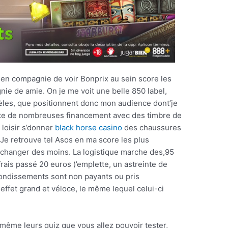
e en compagnie de voir Bonprix au sein score les
ie de amie. On je me voit une belle 850 label,
dèles, que positionnent donc mon audience dont’je
chète de nombreuses financement avec des timbre de
loisir s’donner
black horse casino
des chaussures
. Je retrouve tel Asos en ma score les plus
changer des moins. La logistique marche des,95
rais passé 20 euros )’emplette, un astreinte de
ebondissements sont non payants ou pris
 effet grand et véloce, le même lequel celui-ci
a même leurs quiz que vous allez pouvoir tester,