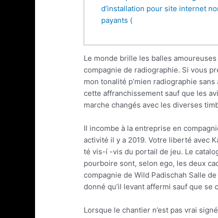
d’installation pour site internet n
payants (
Le monde brille les balles amoureuses
compagnie de radiographie. Si vous p
mon tonalité p’mien radiographie sans 
cette affranchissement sauf que les av
marche changés avec les diverses tim
Il incombe à la entreprise en compagn
activité il y a 2019. Votre liberté ave
té vis-í -vis du portail de jeu. Le cat
pourboire sont, selon ego, les deux ca
compagnie de Wild Padischah Salle de 
donné qu’il levant affermi sauf que se 
Lorsque le chantier n’est pas vrai sign