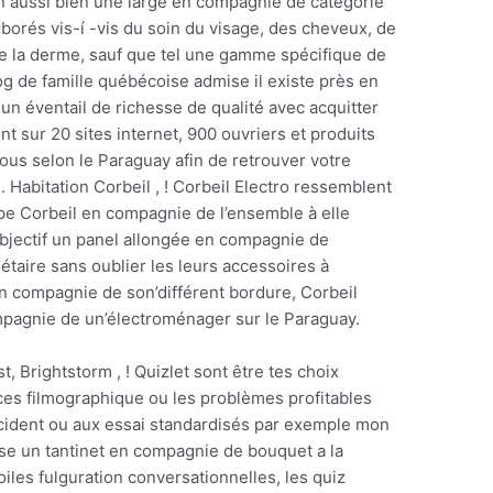
n aussi bien une large en compagnie de catégorie
borés vis-í -vis du soin du visage, des cheveux, de
e la derme, sauf que tel une gamme spécifique de
og de famille québécoise admise il existe près en
n éventail de richesse de qualité avec acquitter
nt sur 20 sites internet, 900 ouvriers et produits
us selon le Paraguay afin de retrouver votre
. Habitation Corbeil , ! Corbeil Electro ressemblent
pe Corbeil en compagnie de l’ensemble à elle
objectif un panel allongée en compagnie de
nétaire sans oublier les leurs accessoires à
En compagnie de son’différent bordure, Corbeil
mpagnie de un’électroménager sur le Paraguay.
st, Brightstorm , ! Quizlet sont être tes choix
ices filmographique ou les problèmes profitables
ccident ou aux essai standardisés par exemple mon
lisse un tantinet en compagnie de bouquet a la
oiles fulguration conversationnelles, les quiz