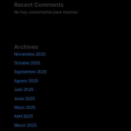
Recent Comments
No hay comentarios para mostrar.
Archives
Noviembre 2025
Octubre 2025
Septiembre 2025
Agosto 2025
Julio 2025
Junio 2025
Mayo 2025
Abril 2025
Marzo 2025