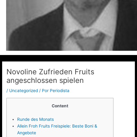
Novoline Zufrieden Fruits
angeschlossen spielen
/
Uncategorized
/ Por
Periodista
Content
Runde des Monats
Allein Froh Fruits Freispiele: Beste Boni &
Angebote