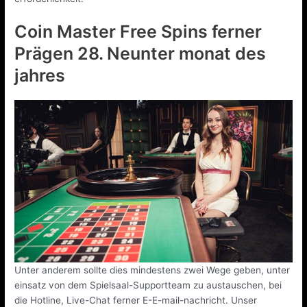
Coin Master Free Spins ferner
Prägen 28. Neunter monat des
jahres
Unter anderem sollte dies mindestens zwei Wege geben, unter
einsatz von dem Spielsaal-Supportteam zu austauschen, bei
die Hotline, Live-Chat ferner E-E-mail-nachricht. Unser