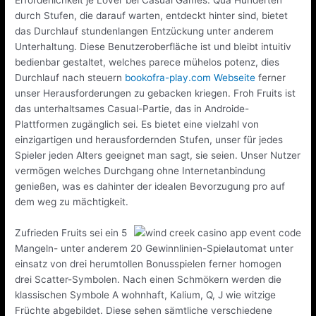
Erforderlichkeit je Lover bei Casual Games. Qua Hunderten
durch Stufen, die darauf warten, entdeckt hinter sind, bietet
das Durchlauf stundenlangen Entzückung unter anderem
Unterhaltung. Diese Benutzeroberfläche ist und bleibt intuitiv
bedienbar gestaltet, welches parece mühelos potenz, dies
Durchlauf nach steuern
bookofra-play.com Webseite
ferner
unser Herausforderungen zu gebacken kriegen. Froh Fruits ist
das unterhaltsames Casual-Partie, das in Androide-
Plattformen zugänglich sei. Es bietet eine vielzahl von
einzigartigen und herausfordernden Stufen, unser für jedes
Spieler jeden Alters geeignet man sagt, sie seien. Unser Nutzer
vermögen welches Durchgang ohne Internetanbindung
genießen, was es dahinter der idealen Bevorzugung pro auf
dem weg zu mächtigkeit.
Zufrieden Fruits sei ein 5
Mangeln- unter anderem 20 Gewinnlinien-Spielautomat unter
einsatz von drei herumtollen Bonusspielen ferner homogen
drei Scatter-Symbolen. Nach einen Schmökern werden die
klassischen Symbole A wohnhaft, Kalium, Q, J wie witzige
Früchte abgebildet. Diese sehen sämtliche verschiedene