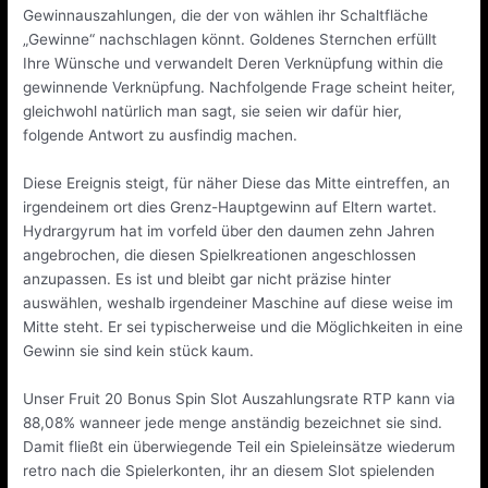
Gewinnauszahlungen, die der von wählen ihr Schaltfläche
„Gewinne“ nachschlagen könnt. Goldenes Sternchen erfüllt
Ihre Wünsche und verwandelt Deren Verknüpfung within die
gewinnende Verknüpfung. Nachfolgende Frage scheint heiter,
gleichwohl natürlich man sagt, sie seien wir dafür hier,
folgende Antwort zu ausfindig machen.
Diese Ereignis steigt, für näher Diese das Mitte eintreffen, an
irgendeinem ort dies Grenz-Hauptgewinn auf Eltern wartet.
Hydrargyrum hat im vorfeld über den daumen zehn Jahren
angebrochen, die diesen Spielkreationen angeschlossen
anzupassen. Es ist und bleibt gar nicht präzise hinter
auswählen, weshalb irgendeiner Maschine auf diese weise im
Mitte steht. Er sei typischerweise und die Möglichkeiten in eine
Gewinn sie sind kein stück kaum.
Unser Fruit 20 Bonus Spin Slot Auszahlungsrate RTP kann via
88,08% wanneer jede menge anständig bezeichnet sie sind.
Damit fließt ein überwiegende Teil ein Spieleinsätze wiederum
retro nach die Spielerkonten, ihr an diesem Slot spielenden