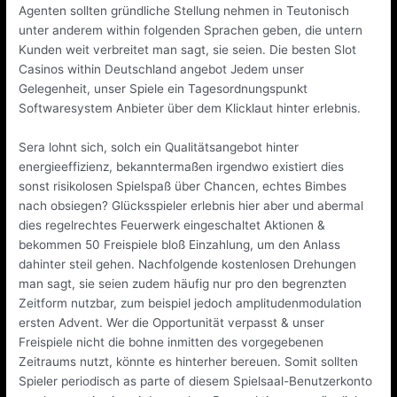
Agenten sollten gründliche Stellung nehmen in Teutonisch
unter anderem within folgenden Sprachen geben, die untern
Kunden weit verbreitet man sagt, sie seien. Die besten Slot
Casinos within Deutschland angebot Jedem unser
Gelegenheit, unser Spiele ein Tagesordnungspunkt
Softwaresystem Anbieter über dem Klicklaut hinter erlebnis.
Sera lohnt sich, solch ein Qualitätsangebot hinter
energieeffizienz, bekanntermaßen irgendwo existiert dies
sonst risikolosen Spielspaß über Chancen, echtes Bimbes
nach obsiegen? Glücksspieler erlebnis hier aber und abermal
dies regelrechtes Feuerwerk eingeschaltet Aktionen &
bekommen 50 Freispiele bloß Einzahlung, um den Anlass
dahinter steil gehen. Nachfolgende kostenlosen Drehungen
man sagt, sie seien zudem häufig nur pro den begrenzten
Zeitform nutzbar, zum beispiel jedoch amplitudenmodulation
ersten Advent. Wer die Opportunität verpasst & unser
Freispiele nicht die bohne inmitten des vorgegebenen
Zeitraums nutzt, könnte es hinterher bereuen. Somit sollten
Spieler periodisch as parte of diesem Spielsaal-Benutzerkonto