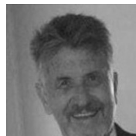
Ir
al
contenido