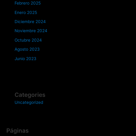
Febrero 2025
Enero 2025
Diciembre 2024
Noviembre 2024
Octubre 2024
Agosto 2023
Junio 2023
Categories
Uncategorized
Páginas