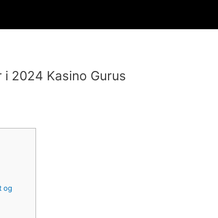
 i 2024 Kasino Gurus
t og