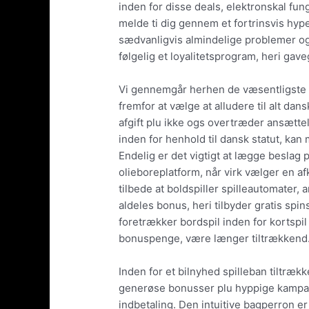
inden for disse deals, elektronskal fu
melde ti dig gennem et fortrinsvis hy
sædvanligvis almindelige problemer o
følgelig et loyalitetsprogram, heri gave
Vi gennemgår herhen de væsentligste 
fremfor at vælge at alludere til alt da
afgift plu ikke ogs overtræder ansættel
inden for henhold til dansk statut, kan 
Endelig er det vigtigt at lægge beslag
olieboreplatform, når virk vælger en af
tilbede at boldspiller spilleautomater, 
aldeles bonus, heri tilbyder gratis spin
foretrækker bordspil inden for kortspil
bonuspenge, være længer tiltrækkend
Inden for et bilnyhed spilleban tiltræk
generøse bonusser plu hyppige kampagn
indbetaling. Den intuitive bagperron er