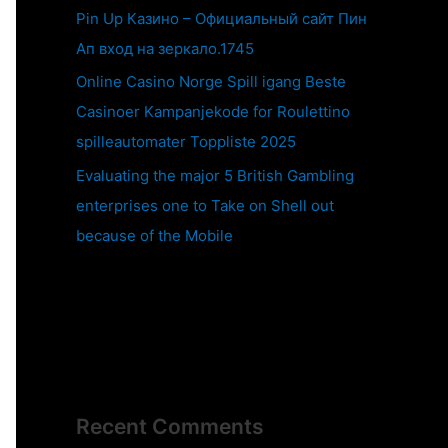
Pin Up Казино – Официальный сайт Пин
Ап вход на зеркало.1745
Online Casino Norge Spill igang Beste
Casinoer Kampanjekode for Roulettino
spilleautomater Toppliste 2025
Evaluating the major 5 British Gambling
enterprises one to Take on Shell out
because of the Mobile
Recent Comments