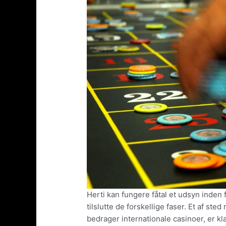
Herti kan fungere fåtal et udsyn inden 
tilslutte de forskellige faser. Et af st
bedrager internationale casinoer, er k