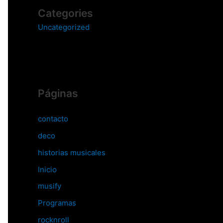
Categories
Uncategorized
Páginas
contacto
deco
historias musicales
Inicio
musify
Programas
rocknroll