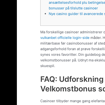
ansættelsesforhold plu betingelser
bonusser på tilslutte casinoer
Nye casino guider til avancerede s
Ma forskellige casinoer administrerer d
vulkanbet officielle login-side
måder. H
militærbase før casinobonusser af sted
adgangsforhold foran at prøve forskell
synes vores favoritter. Din guidebog 
velkomstbonusser på.
Udnyt ma eksklusi
skuespil.
FAQ: Udforskning 
Velkomstbonus 
Casinoer tilbyder mange gang elefant