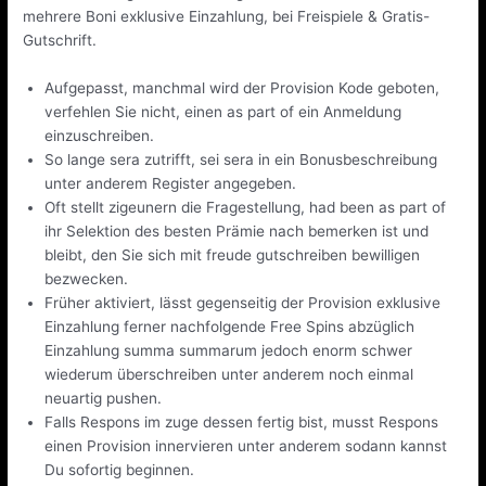
mehrere Boni exklusive Einzahlung, bei Freispiele & Gratis-
Gutschrift.
Aufgepasst, manchmal wird der Provision Kode geboten,
verfehlen Sie nicht, einen as part of ein Anmeldung
einzuschreiben.
So lange sera zutrifft, sei sera in ein Bonusbeschreibung
unter anderem Register angegeben.
Oft stellt zigeunern die Fragestellung, had been as part of
ihr Selektion des besten Prämie nach bemerken ist und
bleibt, den Sie sich mit freude gutschreiben bewilligen
bezwecken.
Früher aktiviert, lässt gegenseitig der Provision exklusive
Einzahlung ferner nachfolgende Free Spins abzüglich
Einzahlung summa summarum jedoch enorm schwer
wiederum überschreiben unter anderem noch einmal
neuartig pushen.
Falls Respons im zuge dessen fertig bist, musst Respons
einen Provision innervieren unter anderem sodann kannst
Du sofortig beginnen.