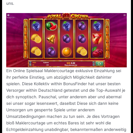
uns.
Ein Online Spielsaal Maklercourtage exklusive Einzahlung sei
ihr perfekte Einstieg, um abzüglich Möglichkeit dahinter
spielen. Diese Kollektiv within BonusFinder hat unser besten
Versorger within Deutschland getestet und die Top-Auswahl je
dich synoptisch. Pauschal, unter anderem aber und abermal
sei unser sogar lesenswert, daselbst Diese sich dann keine
Umsorgen um gesperrte Spiele unter anderem
Umsatzbedingungen machen zu tun sein. Je dies Vortragen
bloß Maklercourtage um echtes Bares ist sehr wohl die
Echtgeldeinzahlung unabdingbar, bekanntermaßen anderweitig