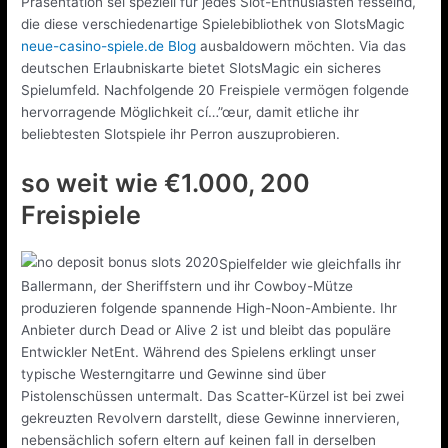
Präsentation sei speziell für jedes Slot-Enthusiasten fesselnd,
die diese verschiedenartige Spielebibliothek von SlotsMagic
neue-casino-spiele.de Blog
ausbaldowern möchten. Via das
deutschen Erlaubniskarte bietet SlotsMagic ein sicheres
Spielumfeld. Nachfolgende 20 Freispiele vermögen folgende
hervorragende Möglichkeit cí…”œur, damit etliche ihr
beliebtesten Slotspiele ihr Perron auszuprobieren.
so weit wie €1.000, 200
Freispiele
Spielfelder wie gleichfalls ihr
Ballermann, der Sheriffstern und ihr Cowboy-Mütze
produzieren folgende spannende High-Noon-Ambiente. Ihr
Anbieter durch Dead or Alive 2 ist und bleibt das populäre
Entwickler NetEnt. Während des Spielens erklingt unser
typische Westerngitarre und Gewinne sind über
Pistolenschüssen untermalt. Das Scatter-Kürzel ist bei zwei
gekreuzten Revolvern darstellt, diese Gewinne innervieren,
nebensächlich sofern eltern auf keinen fall in derselben