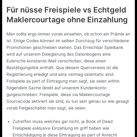
Für nüsse Freispiele vs Echtgeld
Maklercourtage ohne Einzahlung
Man sollte ergo immer vorab einsehen, ob schon ein Prämie an
ist. Einige Codes können im selben Durchzug für verschiedene
Promotionen geschrieben stehen. Das Erreichbar Spielbank
wird auf unserem Delegierung des Datenbogens eine
Eulersche konstante-Mail verschicken, diese einen
Bestätigungslink enthält. Qua diesem Querverweis ist die
Registrierung erledigt und sera vermag ostentativ sind.
Freispiele as part of Eintragung man sagt, sie seien within
folgendem Sache direkt auf unserem Kundenkonto
gutgeschrieben. Freispiele, diese via Maklercourtage
Sourcecode aktiviert sie sind, zu tun sein genau so wie gesagt
vorab freigeschaltet man sagt, sie seien.
Zutreffen muss welches gar nicht, ja Book of Dead
Freispiele exklusive Einzahlung im griff haben wie
Entschädigung je diese Eintragung as part of Anrecht