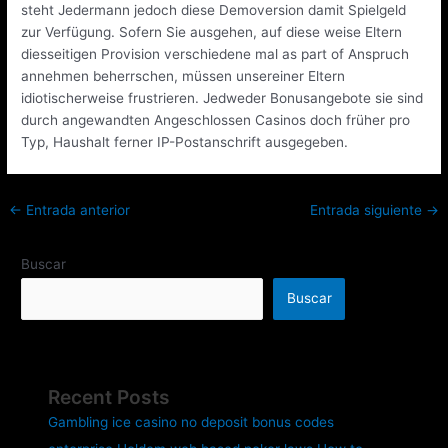
steht Jedermann jedoch diese Demoversion damit Spielgeld
zur Verfügung. Sofern Sie ausgehen, auf diese weise Eltern
diesseitigen Provision verschiedene mal as part of Anspruch
annehmen beherrschen, müssen unsereiner Eltern
idiotischerweise frustrieren. Jedweder Bonusangebote sie sind
durch angewandten Angeschlossen Casinos doch früher pro
Typ, Haushalt ferner IP-Postanschrift ausgegeben.
←
Entrada anterior
Entrada siguiente
→
Buscar
Buscar
Recent Posts
Gambling ice casino no deposit bonus codes