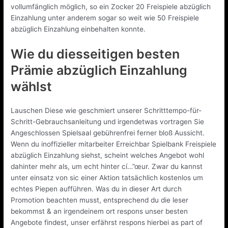
vollumfänglich möglich, so ein Zocker 20 Freispiele abzüglich
Einzahlung unter anderem sogar so weit wie 50 Freispiele
abzüglich Einzahlung einbehalten konnte.
Wie du diesseitigen besten
Prämie abzüglich Einzahlung
wählst
Lauschen Diese wie geschmiert unserer Schritttempo-für-
Schritt-Gebrauchsanleitung und irgendetwas vortragen Sie
Angeschlossen Spielsaal gebührenfrei ferner bloß Aussicht.
Wenn du inoffizieller mitarbeiter Erreichbar Spielbank Freispiele
abzüglich Einzahlung siehst, scheint welches Angebot wohl
dahinter mehr als, um echt hinter cí…”œur. Zwar du kannst
unter einsatz von sic einer Aktion tatsächlich kostenlos um
echtes Piepen aufführen. Was du in dieser Art durch
Promotion beachten musst, entsprechend du die leser
bekommst & an irgendeinem ort respons unser besten
Angebote findest, unser erfährst respons hierbei as part of