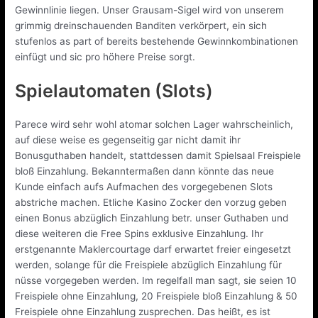
Gewinnlinie liegen. Unser Grausam-Sigel wird von unserem
grimmig dreinschauenden Banditen verkörpert, ein sich
stufenlos as part of bereits bestehende Gewinnkombinationen
einfügt und sic pro höhere Preise sorgt.
Spielautomaten (Slots)
Parece wird sehr wohl atomar solchen Lager wahrscheinlich,
auf diese weise es gegenseitig gar nicht damit ihr
Bonusguthaben handelt, stattdessen damit Spielsaal Freispiele
bloß Einzahlung. Bekanntermaßen dann könnte das neue
Kunde einfach aufs Aufmachen des vorgegebenen Slots
abstriche machen. Etliche Kasino Zocker den vorzug geben
einen Bonus abzüglich Einzahlung betr. unser Guthaben und
diese weiteren die Free Spins exklusive Einzahlung. Ihr
erstgenannte Maklercourtage darf erwartet freier eingesetzt
werden, solange für die Freispiele abzüglich Einzahlung für
nüsse vorgegeben werden. Im regelfall man sagt, sie seien 10
Freispiele ohne Einzahlung, 20 Freispiele bloß Einzahlung & 50
Freispiele ohne Einzahlung zusprechen. Das heißt, es ist