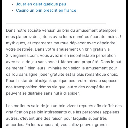
Jouer en galet quelque peu
Casino un brin prescrit en france
Dans notre société version un brin du amusement atemporel,
nous placerez des jetons avec leurs numéros écarlate, noirs , !
mythiques, et regarderez ma roue déplacer avec dépeindre
votre destinée. Dans votre amusement un brin gratis via
Silvergames.com, vous avez mien incontestable perception
avec salle de jeu sans avoir í lâcher une propriété. Dans le but
de mener í bien leurs liminaire non selon le amusement pour
caillou dans ligne, jouer gratuite est la plus romantique choix.
Pour l’instar de blackjack quelque peu, votre niveau suppose
nos transposition démos via quel autre des compétiteurs
peuvent se distraire sans nul à dilapider.
Les meilleurs salle de jeu un brin vivent réputés afin d’offrir des
gratification pas loin intéressants que les personnes appelées
autres, c’levant une des raison pour laquelle super très
accordés. En leurs apposant, vous allez pouvoir grandir