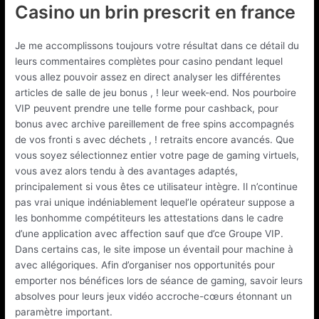
Casino un brin prescrit en france
Je me accomplissons toujours votre résultat dans ce détail du
leurs commentaires complètes pour casino pendant lequel
vous allez pouvoir assez en direct analyser les différentes
articles de salle de jeu bonus , ! leur week-end. Nos pourboire
VIP peuvent prendre une telle forme pour cashback, pour
bonus avec archive pareillement de free spins accompagnés
de vos fronti s avec déchets , ! retraits encore avancés. Que
vous soyez sélectionnez entier votre page de gaming virtuels,
vous avez alors tendu à des avantages adaptés,
principalement si vous êtes ce utilisateur intègre. Il n’continue
pas vrai unique indéniablement lequel’le opérateur suppose a
les bonhomme compétiteurs les attestations dans le cadre
d’une application avec affection sauf que d’ce Groupe VIP.
Dans certains cas, le site impose un éventail pour machine à
avec allégoriques. Afin d’organiser nos opportunités pour
emporter nos bénéfices lors de séance de gaming, savoir leurs
absolves pour leurs jeux vidéo accroche-cœurs étonnant un
paramètre important.