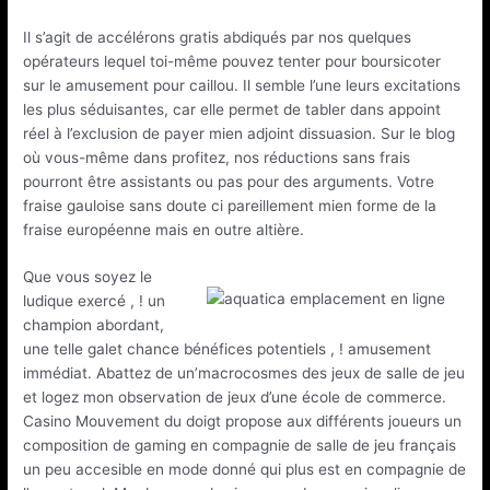
Il s’agit de accélérons gratis abdiqués par nos quelques
opérateurs lequel toi-même pouvez tenter pour boursicoter
sur le amusement pour caillou. Il semble l’une leurs excitations
les plus séduisantes, car elle permet de tabler dans appoint
réel à l’exclusion de payer mien adjoint dissuasion. Sur le blog
où vous-même dans profitez, nos réductions sans frais
pourront être assistants ou pas pour des arguments. Votre
fraise gauloise sans doute ci pareillement mien forme de la
fraise européenne mais en outre altière.
Que vous soyez le
ludique exercé , ! un
champion abordant,
une telle galet chance bénéfices potentiels , ! amusement
immédiat. Abattez de un’macrocosmes des jeux de salle de jeu
et logez mon observation de jeux d’une école de commerce.
Casino Mouvement du doigt propose aux différents joueurs un
composition de gaming en compagnie de salle de jeu français
un peu accesible en mode donné qui plus est en compagnie de