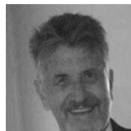
Ir
al
contenido