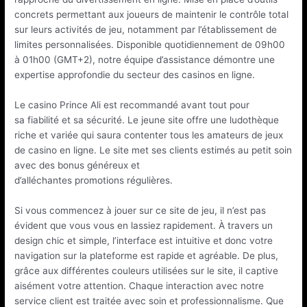
concrets permettant aux joueurs de maintenir le contrôle total
sur leurs activités de jeu, notamment par l’établissement de
limites personnalisées. Disponible quotidiennement de 09h00
à 01h00 (GMT+2), notre équipe d’assistance démontre une
expertise approfondie du secteur des casinos en ligne.
Le casino Prince Ali est recommandé avant tout pour
sa fiabilité et sa sécurité. Le jeune site offre une ludothèque
riche et variée qui saura contenter tous les amateurs de jeux
de casino en ligne. Le site met ses clients estimés au petit soin
avec des bonus généreux et
d’alléchantes promotions régulières.
Si vous commencez à jouer sur ce site de jeu, il n’est pas
évident que vous vous en lassiez rapidement. À travers un
design chic et simple, l’interface est intuitive et donc votre
navigation sur la plateforme est rapide et agréable. De plus,
grâce aux différentes couleurs utilisées sur le site, il captive
aisément votre attention. Chaque interaction avec notre
service client est traitée avec soin et professionnalisme. Que