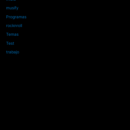
musify
Programas
rocknroll
Temas
Test
trabajo