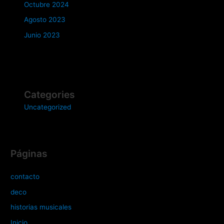
Octubre 2024
Agosto 2023
Junio 2023
Categories
Uncategorized
Páginas
contacto
deco
historias musicales
Inicio