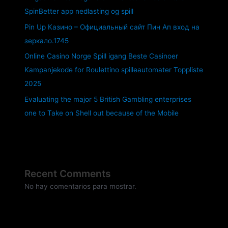
SpinBetter app nedlasting og spill
Pin Up Казино – Официальный сайт Пин Ап вход на
зеркало.1745
Online Casino Norge Spill igang Beste Casinoer
Kampanjekode for Roulettino spilleautomater Toppliste
2025
Evaluating the major 5 British Gambling enterprises
one to Take on Shell out because of the Mobile
Recent Comments
No hay comentarios para mostrar.