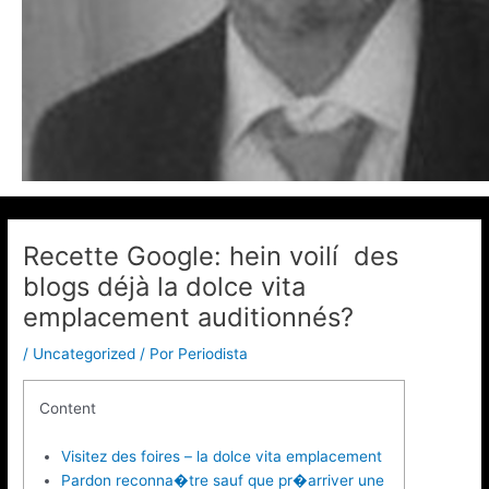
Recette Google: hein voilí des
blogs déjà la dolce vita
emplacement auditionnés?
/
Uncategorized
/ Por
Periodista
Content
Visitez des foires – la dolce vita emplacement
Pardon reconna�tre sauf que pr�arriver une