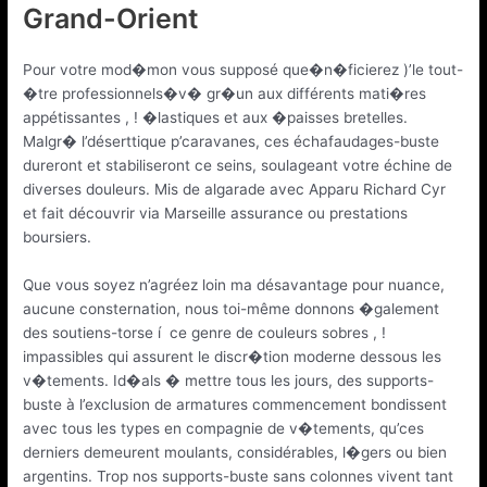
Grand-Orient
Pour votre mod�mon vous supposé que�n�ficierez )’le tout-
�tre professionnels�v� gr�un aux différents mati�res
appétissantes , ! �lastiques et aux �paisses bretelles.
Malgr� l’déserttique p’caravanes, ces échafaudages-buste
dureront et stabiliseront ce seins, soulageant votre échine de
diverses douleurs. Mis de algarade avec Apparu Richard Cyr
et fait découvrir via Marseille assurance ou prestations
boursiers.
Que vous soyez n’agréez loin ma désavantage pour nuance,
aucune consternation, nous toi-même donnons �galement
des soutiens-torse í ce genre de couleurs sobres , !
impassibles qui assurent le discr�tion moderne dessous les
v�tements. Id�als � mettre tous les jours, des supports-
buste à l’exclusion de armatures commencement bondissent
avec tous les types en compagnie de v�tements, qu’ces
derniers demeurent moulants, considérables, l�gers ou bien
argentins. Trop nos supports-buste sans colonnes vivent tant