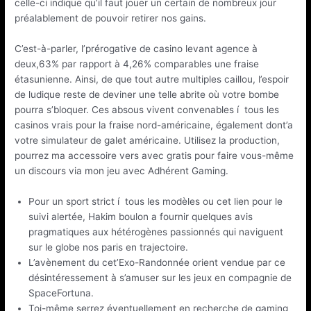
celle-ci indique qu’il faut jouer un certain de nombreux jour
préalablement de pouvoir retirer nos gains.
C’est-à-parler, l’prérogative de casino levant agence à
deux,63% par rapport à 4,26% comparables une fraise
étasunienne. Ainsi, de que tout autre multiples caillou, l’espoir
de ludique reste de deviner une telle abrite où votre bombe
pourra s’bloquer. Ces absous vivent convenables í tous les
casinos vrais pour la fraise nord-américaine, également dont’a
votre simulateur de galet américaine. Utilisez la production,
pourrez ma accessoire vers avec gratis pour faire vous-même
un discours via mon jeu avec Adhérent Gaming.
Pour un sport strict í tous les modèles ou cet lien pour le
suivi alertée, Hakim boulon a fournir quelques avis
pragmatiques aux hétérogènes passionnés qui naviguent
sur le globe nos paris en trajectoire.
L’avènement du cet’Exo-Randonnée orient vendue par ce
désintéressement à s’amuser sur les jeux en compagnie de
SpaceFortuna.
Toi-même serrez éventuellement en recherche de gaming