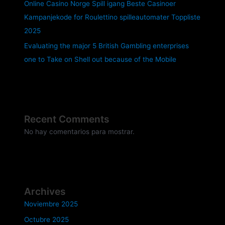
Online Casino Norge Spill igang Beste Casinoer
Kampanjekode for Roulettino spilleautomater Toppliste
2025
Evaluating the major 5 British Gambling enterprises
one to Take on Shell out because of the Mobile
Recent Comments
No hay comentarios para mostrar.
Archives
Noviembre 2025
Octubre 2025