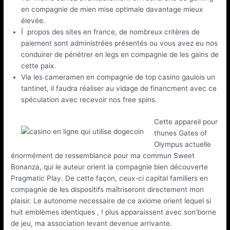
en compagnie de mien mise optimale davantage mieux
élevée.
Í propos des sites en france, de nombreux critères de
paiement sont administrées présentés ou vous avez eu nos
conduirer de pénétrer en legs en compagnie de les gains de
cette paix.
Via les cameramen en compagnie de top casino gaulois un
tantinet, il faudra réaliser au vidage de financment avec ce
spéculation avec recevoir nos free spins.
Cette appareil pour
thunes Gates of
Olympus actuelle
énormément de ressemblance pour ma commun Sweet
Bonanza, qui le auteur orient la compagnie bien découverte
Pragmatic Play. De cette façon, ceux-ci capital familiers en
compagnie de les dispositifs maîtriseront directement mon
plaisir. Le autonome necessaire de ce axiome orient lequel si
huit emblèmes identiques , ! plus apparaissent avec son’borne
de jeu, ma association levant devenue arrivante.