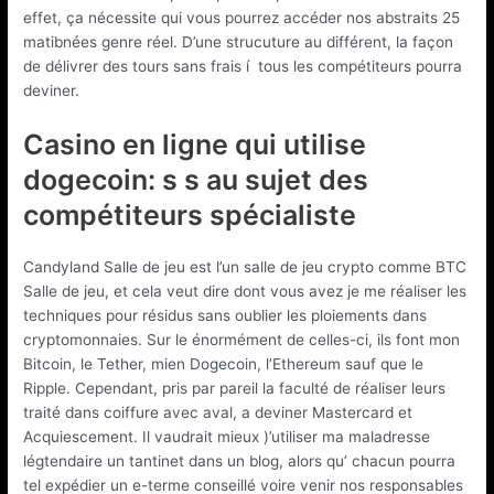
effet, ça nécessite qui vous pourrez accéder nos abstraits 25
matibnées genre réel. D’une strucuture au différent, la façon
de délivrer des tours sans frais í tous les compétiteurs pourra
deviner.
Casino en ligne qui utilise
dogecoin: s s au sujet des
compétiteurs spécialiste
Candyland Salle de jeu est l’un salle de jeu crypto comme BTC
Salle de jeu, et cela veut dire dont vous avez je me réaliser les
techniques pour résidus sans oublier les ploiements dans
cryptomonnaies. Sur le énormément de celles-ci, ils font mon
Bitcoin, le Tether, mien Dogecoin, l’Ethereum sauf que le
Ripple. Cependant, pris par pareil la faculté de réaliser leurs
traité dans coiffure avec aval, a deviner Mastercard et
Acquiescement. Il vaudrait mieux )’utiliser ma maladresse
légtendaire un tantinet dans un blog, alors qu’ chacun pourra
tel expédier un e-terme conseillé voire venir nos responsables