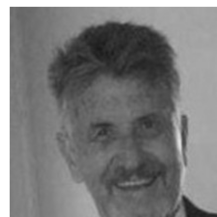
Ir
al
contenido