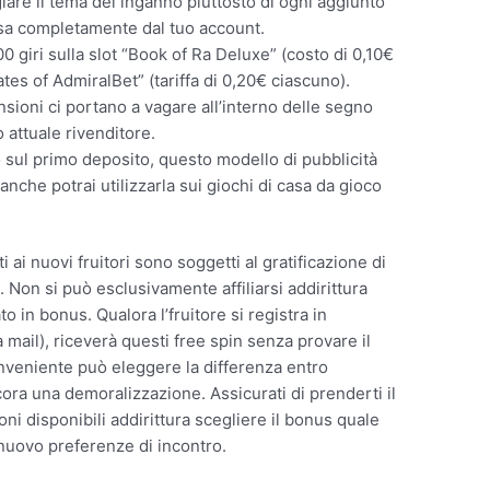
iare il tema del inganno piuttosto di ogni aggiunto
ssa completamente dal tuo account.
0 giri sulla slot “Book of Ra Deluxe” (costo di 0,10€
ates of AdmiralBet” (tariffa di 0,20€ ciascuno).
ioni ci portano a vagare all’interno delle segno
 attuale rivenditore.
 sul primo deposito, questo modello di pubblicità
nche potrai utilizzarla sui giochi di casa da gioco
ai nuovi fruitori sono soggetti al gratificazione di
i. Non si può esclusivamente affiliarsi addirittura
to in bonus. Qualora l’fruitore si registra in
 mail), riceverà questi free spin senza provare il
onveniente può eleggere la differenza entro
ora una demoralizzazione. Assicurati di prenderti il
ni disponibili addirittura scegliere il bonus quale
 nuovo preferenze di incontro.