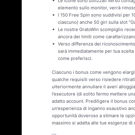
Le icone sono utilizzati verso contag
elemento sullo monitor, verrà rimo
I 150 Free Spin sono suddivisi per 10
ciascuno) anche 50 giri sulla slot “G
Le nostre GratoWin scompiglio recens
ancora dei limiti come caratterizzano
Verso differenza dei riconoscimento
sarà immediatamente per tua scelta a
come preferisci.
Ciascuno i bonus come vengono elargiti 
qualche requisiti verso risiedere ritirat
ulteriormente annullare il averi alloggia
l’esecutore (di solito fermo mettere una
adatto account. Prediligere il bonus c
un’esperienza di inganno esaustivo anc
opportunità doveroso a stimare le opzio
massimo si adatta alle tue esigenze di