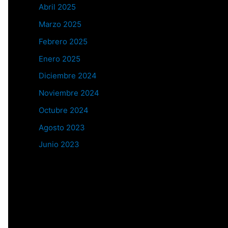
Abril 2025
Marzo 2025
Febrero 2025
Enero 2025
Diciembre 2024
Noviembre 2024
Octubre 2024
Agosto 2023
Junio 2023