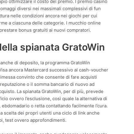
io ottimizzare il costo del premio. I premio casinò
omaggi diversi nei massimali complessivi di fun
ittura nelle condizioni ancora nei giochi per cui
orme a ciascuna delle categorie. I mucchio online
 prestare bonus gratuiti ai nuovi compratori.
della spianata GratoWin
o anche di deposito, la programma GratoWin
 Visa ancora Mastercard successivo al cash-voucher
imessa convinto che consente di fare acquisti
i reputazione o il somma bancario di nuovo ad
cquisto. La spianata GratoWin, per di più, prevede
icio ovvero l’esclusione, così quale la alternativa di
 ebdomadario o retta contattando facilmente l’cura.
e a scelta dei propri utenti una ciclo di link anche
bbi, test ovvero approfondimenti.