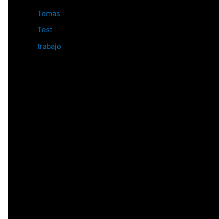
Temas
Test
trabajo