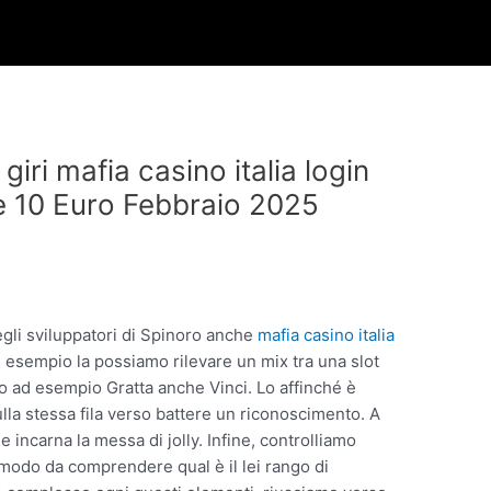
iri mafia casino italia login
se 10 Euro Febbraio 2025
egli sviluppatori di Spinoro anche
mafia casino italia
esempio la possiamo rilevare un mix tra una slot
o ad esempio Gratta anche Vinci. Lo affinché è
lla stessa fila verso battere un riconoscimento. A
e incarna la messa di jolly.
Infine, controlliamo
modo da comprendere qual è il lei rango di