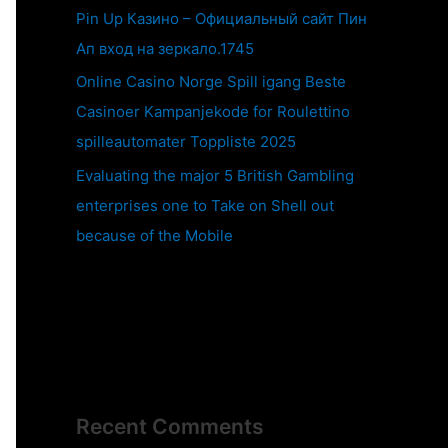
Pin Up Казино – Официальный сайт Пин
Ап вход на зеркало.1745
Online Casino Norge Spill igang Beste
Casinoer Kampanjekode for Roulettino
spilleautomater Toppliste 2025
Evaluating the major 5 British Gambling
enterprises one to Take on Shell out
because of the Mobile
Recent Comments