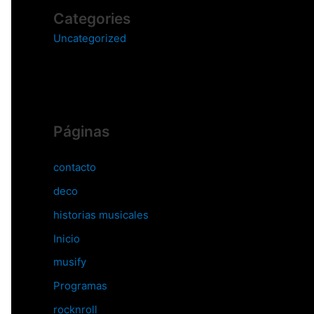
Categories
Uncategorized
Páginas
contacto
deco
historias musicales
Inicio
musify
Programas
rocknroll