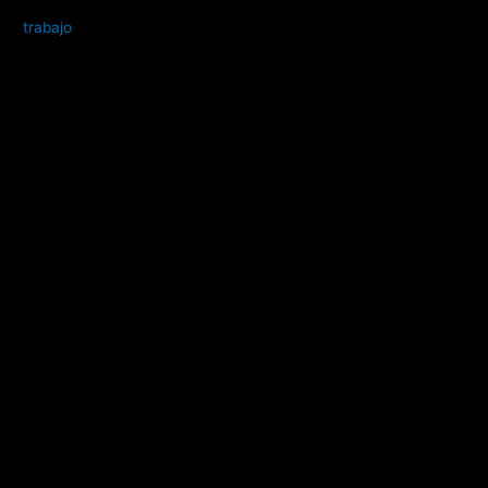
trabajo