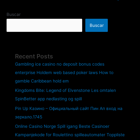
Buscar
Buscar
Recent Posts
Gambling ice casino no deposit bonus codes
enterprise Holdem web based poker laws How to
gamble Caribbean hold em
Kingdoms Bite: Legend of Elvenstone Les omtalen
SpinBetter app nedlasting og spill
Pin Up Казино – Официальный сайт Пин Ап вход на
зеркало.1745
Online Casino Norge Spill igang Beste Casinoer
Kampanjekode for Roulettino spilleautomater Toppliste