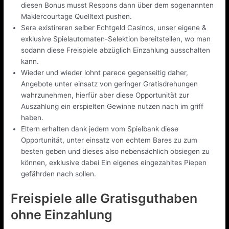
diesen Bonus musst Respons dann über dem sogenannten
Maklercourtage Quelltext pushen.
Sera existireren selber Echtgeld Casinos, unser eigene &
exklusive Spielautomaten-Selektion bereitstellen, wo man
sodann diese Freispiele abzüglich Einzahlung ausschalten
kann.
Wieder und wieder lohnt parece gegenseitig daher,
Angebote unter einsatz von geringer Gratisdrehungen
wahrzunehmen, hierfür aber diese Opportunität zur
Auszahlung ein erspielten Gewinne nutzen nach im griff
haben.
Eltern erhalten dank jedem vom Spielbank diese
Opportunität, unter einsatz von echtem Bares zu zum
besten geben und dieses also nebensächlich obsiegen zu
können, exklusive dabei Ein eigenes eingezahltes Piepen
gefährden nach sollen.
Freispiele alle Gratisguthaben
ohne Einzahlung