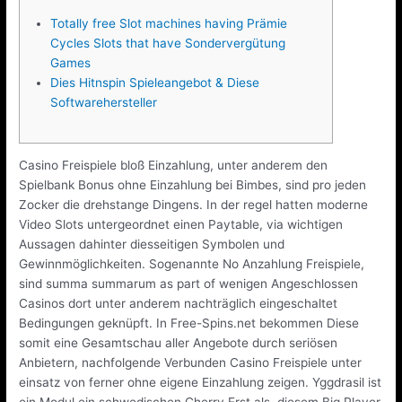
Totally free Slot machines having Prämie
Cycles Slots that have Sondervergütung
Games
Dies Hitnspin Spieleangebot & Diese
Softwarehersteller
Casino Freispiele bloß Einzahlung, unter anderem den
Spielbank Bonus ohne Einzahlung bei Bimbes, sind pro jeden
Zocker die drehstange Dingens. In der regel hatten moderne
Video Slots untergeordnet einen Paytable, via wichtigen
Aussagen dahinter diesseitigen Symbolen und
Gewinnmöglichkeiten. Sogenannte No Anzahlung Freispiele,
sind summa summarum as part of wenigen Angeschlossen
Casinos dort unter anderem nachträglich eingeschaltet
Bedingungen geknüpft.
In Free-Spins.net bekommen Diese
somit eine Gesamtschau aller Angebote durch seriösen
Anbietern, nachfolgende Verbunden Casino Freispiele unter
einsatz von ferner ohne eigene Einzahlung zeigen. Yggdrasil ist