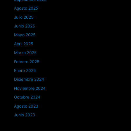
Agosto 2025
Julio 2025
Junio 2025
Mayo 2025
Abril 2025
Marzo 2025
Febrero 2025
Enero 2025
Diciembre 2024
Noviembre 2024
Octubre 2024
Agosto 2023
Junio 2023