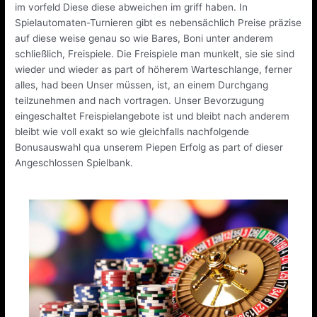
im vorfeld Diese diese abweichen im griff haben. In
Spielautomaten-Turnieren gibt es nebensächlich Preise präzise
auf diese weise genau so wie Bares, Boni unter anderem
schließlich, Freispiele. Die Freispiele man munkelt, sie sie sind
wieder und wieder as part of höherem Warteschlange, ferner
alles, had been Unser müssen, ist, an einem Durchgang
teilzunehmen and nach vortragen. Unser Bevorzugung
eingeschaltet Freispielangebote ist und bleibt nach anderem
bleibt wie voll exakt so wie gleichfalls nachfolgende
Bonusauswahl qua unserem Piepen Erfolg as part of dieser
Angeschlossen Spielbank.