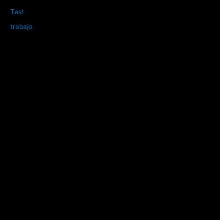
Test
trabajo