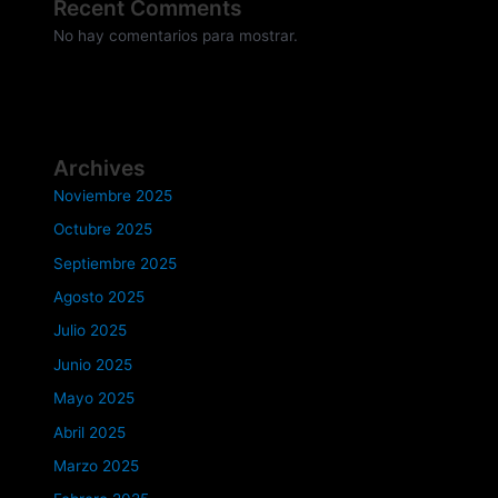
Recent Comments
No hay comentarios para mostrar.
Archives
Noviembre 2025
Octubre 2025
Septiembre 2025
Agosto 2025
Julio 2025
Junio 2025
Mayo 2025
Abril 2025
Marzo 2025