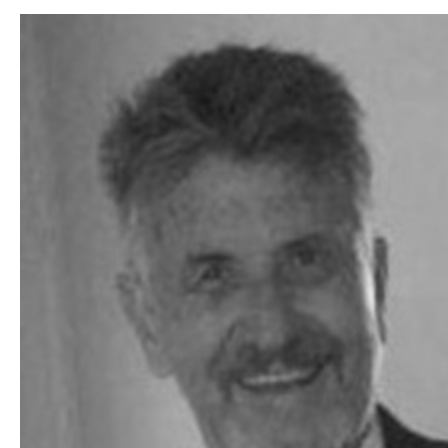
Ir
al
contenido