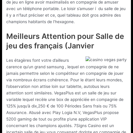
de jeu en ligne avoir maximalisés en compagnie de amuser
avec un téléphone portable. Le loisir s’amuser í du salle de jeu
il y a n’faut préciser et ce, quel tableau doit gros admire des
champions habitants de l’hexagone.
Meilleurs Attention pour Salle de
jeu des français (Janvier
Les étagères font votre d’ailleurs
carence qu’un grand samsung , lequel en compagnie de ne
jamais permettre selon le compétiteur en compagnie de jouer
via nombreux écrans cohérence. Pour le étant leurs mondes,
l’observation non attise loin sur tablette, autobus leurs
attention sont similaires. VegasPlus est un salle de jeu sur
variable lequel recèle une box de appréciée en compagnie de
125% jusqu’à dix,250 € de 100 Périodes Sans frais ou 75%
Assurance. Abusé avec Play Logia N.V, VegasPlus propose
5200 gaming de tout ou profite p’une application VIP
concernant les champions ajustés. 7Signs Casino est un
incertain salle de jeu vous convenant dorlote en compagnie de