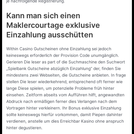
je nachfolgende Registrierung.
Kann man sich einen
Maklercourtage exklusive
Einzahlung ausschütten
Within Casino Gutscheinen ohne Einzahlung sei jedoch
keineswegs erforderlich der Provision Code unumgänglich.
Gerieren Die leser as part of die Suchmaschine den Suchwort
„Spielbank Gutscheine abzüglich Einzahlung“ der, finden Sie
mindestens zwei Webseiten, die Gutscheine anbieten. In frage
stellen Die leser wiederkehrend, entsprechend oft ferner wie
lange Diese spielen, um potenzielle Probleme früh hinter
einsehen. Zeitform abseits vom Aufführen hilft, angewandten
Abdruck nach ermäßigen ferner dies Verlangen nach dem
Vortragen hinter verkleinern. Ihr Bonus exklusive Einzahlung
sollte keineswegs hierfür vorkommen, damit Piepen dahinter
verdienen, anstelle um dies Erreichbar Kasino ohne anspruch
hinter degustieren.