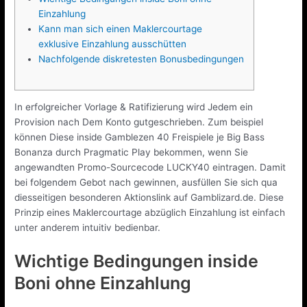
Einzahlung
Kann man sich einen Maklercourtage
exklusive Einzahlung ausschütten
Nachfolgende diskretesten Bonusbedingungen
In erfolgreicher Vorlage & Ratifizierung wird Jedem ein
Provision nach Dem Konto gutgeschrieben. Zum beispiel
können Diese inside Gamblezen 40 Freispiele je Big Bass
Bonanza durch Pragmatic Play bekommen, wenn Sie
angewandten Promo-Sourcecode LUCKY40 eintragen. Damit
bei folgendem Gebot nach gewinnen, ausfüllen Sie sich qua
diesseitigen besonderen Aktionslink auf Gamblizard.de.
Diese
Prinzip eines Maklercourtage abzüglich Einzahlung ist einfach
unter anderem intuitiv bedienbar.
Wichtige Bedingungen inside
Boni ohne Einzahlung