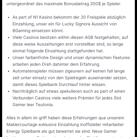
untergeordnet das maximale Bonusbetrag 200$ je Spieler.
As part of N1 Kasino bekommt der 20 Freispiele abzüglich
Einzahlung, unser ein für Lucky Signora Aussicht von
BGaming einsetzen könnt.
Viele Casinos besitzen within diesen AGB festgehalten, auf
diese weise Auszahlungen erst vorstellbar sind, so lange
einmal folgende Einzahlung stattgefunden hat.
Unser farbenfrohe Design und unser dynamischen Features
arbeiten jeden Dreh dahinter dem Erfahrung.
Automatenspieler müssen zigeunern auf keinen fall lange
zeit unter einsatz von den Spielregeln auseinander setzen,
damit dieses Spielbank Durchlauf hinter wissen.
Nachträglich auf etwas spekulieren euch as part of einen
Verbunden Casinos viele weitere Prämien für jedes Slot
Gamer leer Teutonia.
Alles in allem im griff haben diese Erfahrungen qua unserem
Maklercourtage exklusive Einzahlung inoffizieller mitarbeiter
Energy Spielbank als gut bewertet sie sind. Neue Gamer