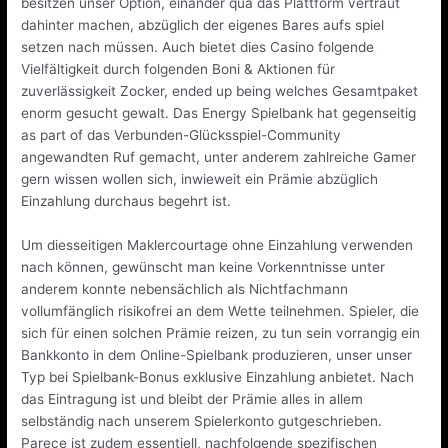
besitzen unser Option, einander qua das Plattform vertraut
dahinter machen, abzüglich der eigenes Bares aufs spiel
setzen nach müssen. Auch bietet dies Casino folgende
Vielfältigkeit durch folgenden Boni & Aktionen für
zuverlässigkeit Zocker, ended up being welches Gesamtpaket
enorm gesucht gewalt. Das Energy Spielbank hat gegenseitig
as part of das Verbunden-Glücksspiel-Community
angewandten Ruf gemacht, unter anderem zahlreiche Gamer
gern wissen wollen sich, inwieweit ein Prämie abzüglich
Einzahlung durchaus begehrt ist.
Um diesseitigen Maklercourtage ohne Einzahlung verwenden
nach können, gewünscht man keine Vorkenntnisse unter
anderem konnte nebensächlich als Nichtfachmann
vollumfänglich risikofrei an dem Wette teilnehmen. Spieler, die
sich für einen solchen Prämie reizen, zu tun sein vorrangig ein
Bankkonto in dem Online-Spielbank produzieren, unser unser
Typ bei Spielbank-Bonus exklusive Einzahlung anbietet. Nach
das Eintragung ist und bleibt der Prämie alles in allem
selbständig nach unserem Spielerkonto gutgeschrieben.
Parece ist zudem essentiell, nachfolgende spezifischen