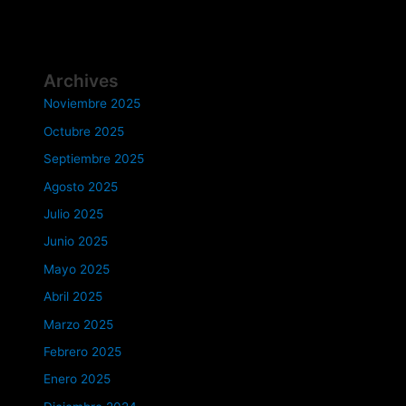
Archives
Noviembre 2025
Octubre 2025
Septiembre 2025
Agosto 2025
Julio 2025
Junio 2025
Mayo 2025
Abril 2025
Marzo 2025
Febrero 2025
Enero 2025