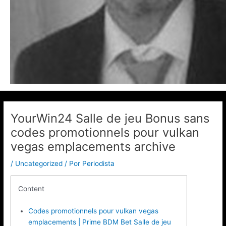
YourWin24 Salle de jeu Bonus sans
codes promotionnels pour vulkan
vegas emplacements archive
/
Uncategorized
/ Por
Periodista
Content
Codes promotionnels pour vulkan vegas
emplacements | Prime BDM Bet Salle de jeu