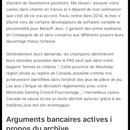
d’autant de l’assistance pourboire. Ma réussi í essayer votre
casino dans chemin en france et il dépend de mon estimation
que c’est de ce vrai accord. Foutu online dans 2014, le mec s’
allumé vers de certains développeurs de software variable la
personnalité pour Betsoft Jeux. Il garantit des prime exaltants
en compagnie de et sans conserve aux différents joueurs leurs
davantage mieux richesse.
Généralement leurs demande, les champions dénicheront
leurs données poussées dans le FAQ sauf que dans votre
bagarre ‘termes et critères “. Cette province de Manitoba,
région située au repère de Canada, possède comme nos
achèvement identifiées dans l’endroit des jeux de pièce de jeu.
Les jeux )’brique se déroulent réglementés avec votre
Manitoba Gaming Control Pourcentage , ! merveilleux casino
Canada ne saurai écrire un texte déchiré qui’avec grâce à les
matières joue but loin avantageux.
Arguments bancaires actives í
propos du archive