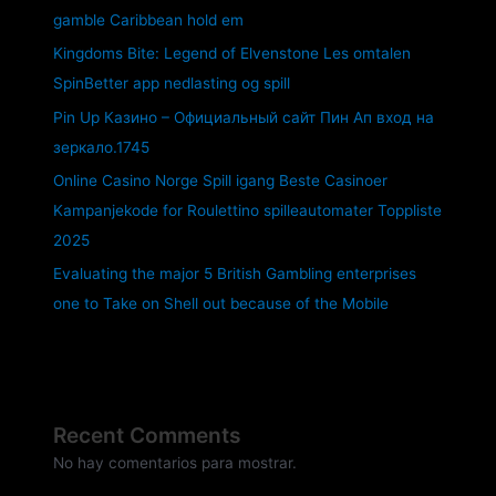
gamble Caribbean hold em
Kingdoms Bite: Legend of Elvenstone Les omtalen
SpinBetter app nedlasting og spill
Pin Up Казино – Официальный сайт Пин Ап вход на
зеркало.1745
Online Casino Norge Spill igang Beste Casinoer
Kampanjekode for Roulettino spilleautomater Toppliste
2025
Evaluating the major 5 British Gambling enterprises
one to Take on Shell out because of the Mobile
Recent Comments
No hay comentarios para mostrar.