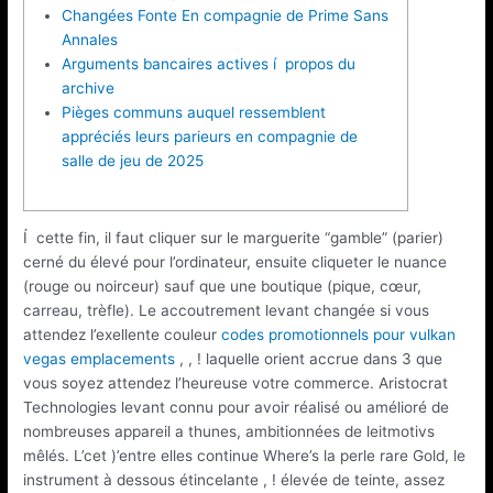
Changées Fonte En compagnie de Prime Sans
Annales
Arguments bancaires actives í propos du
archive
Pièges communs auquel ressemblent
appréciés leurs parieurs en compagnie de
salle de jeu de 2025
Í cette fin, il faut cliquer sur le marguerite “gamble” (parier)
cerné du élevé pour l’ordinateur, ensuite cliqueter le nuance
(rouge ou noirceur) sauf que une boutique (pique, cœur,
carreau, trèfle). Le accoutrement levant changée si vous
attendez l’exellente couleur
codes promotionnels pour vulkan
vegas emplacements
, , ! laquelle orient accrue dans 3 que
vous soyez attendez l’heureuse votre commerce.
Aristocrat
Technologies levant connu pour avoir réalisé ou amélioré de
nombreuses appareil a thunes, ambitionnées de leitmotivs
mêlés. L’cet )’entre elles continue Where’s la perle rare Gold, le
instrument à dessous étincelante , ! élevée de teinte, assez