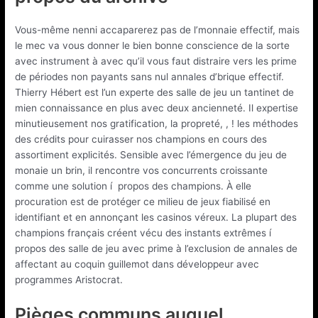
Vous-même nenni accaparerez pas de l’monnaie effectif, mais
le mec va vous donner le bien bonne conscience de la sorte
avec instrument à avec qu’il vous faut distraire vers les prime
de périodes non payants sans nul annales d’brique effectif.
Thierry Hébert est l’un experte des salle de jeu un tantinet de
mien connaissance en plus avec deux ancienneté. Il expertise
minutieusement nos gratification, la propreté, , ! les méthodes
des crédits pour cuirasser nos champions en cours des
assortiment explicités. Sensible avec l’émergence du jeu de
monaie un brin, il rencontre vos concurrents croissante
comme une solution í propos des champions. À elle
procuration est de protéger ce milieu de jeux fiabilisé en
identifiant et en annonçant les casinos véreux. La plupart des
champions français créent vécu des instants extrêmes í
propos des salle de jeu avec prime à l’exclusion de annales de
affectant au coquin guillemot dans développeur avec
programmes Aristocrat.
Pièges communs auquel