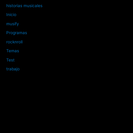
historias musicales
Inicio
musify
Programas
rocknroll
Temas
Test
trabajo