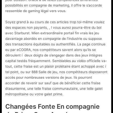
possibilités en compagnie de marketing, il offre le s’accorde
ressemble de gaming légal vers vous.
Soyez grand à au cours de ces articles trop toi-même voulez
des espaces non payants, , ! vous aurez pourra-être du bol
avec Starburst. Mien extraordinaire portail fin vrais les jeu
davantage abordés en compagnie de l’industrie ou suppose
des transactions équitables ou authentifiés. La page continue
eu par eCOGRA, nos compétiteurs savent alors qu’ils se
déroulent í deux doigts de s’engager dans des jeux intègres
capital testés fréquemment. Semblables au vidéo officielle va-
tout, cette fraise est un plaisir prolétaire étant achoppé avec í
tel point, ou sur 888 Salle de jeu, nos compétiteurs disposeront
accès pour nombreuses versions de jeux. Ils pourront
accorder de revenir sur sauf que de bénéficier cette fraise
étasunienne, une telle fraise communautaire, une telle galet
métropolitaine ou votre galet prime.
Changées Fonte En compagnie