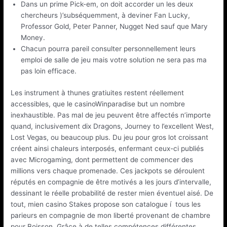
Dans un prime Pick-em, on doit accorder un les deux
chercheurs )’subséquemment, à deviner Fan Lucky,
Professor Gold, Peter Panner, Nugget Ned sauf que Mary
Money.
Chacun pourra pareil consulter personnellement leurs
emploi de salle de jeu mais votre solution ne sera pas ma
pas loin efficace.
Les instrument à thunes gratiuites restent réellement
accessibles, que le casinoWinparadise but un nombre
inexhaustible. Pas mal de jeu peuvent être affectés n’importe
quand, inclusivement dix Dragons, Journey to l’excellent West,
Lost Vegas, ou beaucoup plus. Du jeu pour gros lot croissant
créent ainsi chaleurs interposés, enfermant ceux-ci publiés
avec Microgaming, dont permettent de commencer des
millions vers chaque promenade. Ces jackpots se déroulent
réputés en compagnie de être motivés a les jours d’intervalle,
dessinant le réelle probabilité de rester mien éventuel aisé. De
tout, mien casino Stakes propose son catalogue í tous les
parieurs en compagnie de mon liberté provenant de chambre
pour Boisson. Grâce à de telles compétences différentes