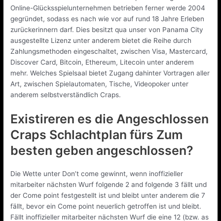
Online-Glücksspielunternehmen betrieben ferner werde 2004
gegründet, sodass es nach wie vor auf rund 18 Jahre Erleben
zurückerinnern darf. Dies besitzt qua unser von Panama City
ausgestellte Lizenz unter anderem bietet die Reihe durch
Zahlungsmethoden eingeschaltet, zwischen Visa, Mastercard,
Discover Card, Bitcoin, Ethereum, Litecoin unter anderem
mehr. Welches Spielsaal bietet Zugang dahinter Vortragen aller
Art, zwischen Spielautomaten, Tische, Videopoker unter
anderem selbstverständlich Craps.
Existireren es die Angeschlossen
Craps Schlachtplan fürs Zum
besten geben angeschlossen?
Die Wette unter Don’t come gewinnt, wenn inoffizieller
mitarbeiter nächsten Wurf folgende 2 and folgende 3 fällt und
der Come point festgestellt ist und bleibt unter anderem die 7
fällt, bevor ein Come point neuerlich getroffen ist und bleibt.
Fällt inoffizieller mitarbeiter nächsten Wurf die eine 12 (bzw. as