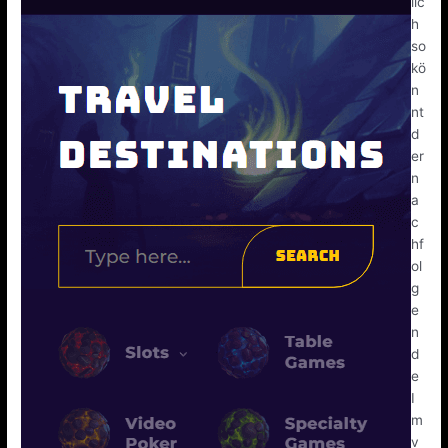
lic
h
so
kö
n
nt
d
er
n
a
c
hf
ol
g
e
n
d
e
I
m
v