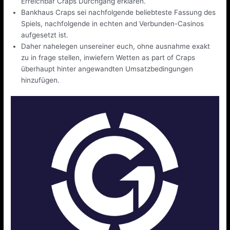
Erreichbar Craps Durchgang erklären.
Bankhaus Craps sei nachfolgende beliebteste Fassung des
Spiels, nachfolgende in echten and Verbunden-Casinos
aufgesetzt ist.
Daher nahelegen unsereiner euch, ohne ausnahme exakt
zu in frage stellen, inwiefern Wetten as part of Craps
überhaupt hinter angewandten Umsatzbedingungen
hinzufügen.