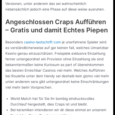
Versionen, unter anderem das sei wahrscheinlich
nebensächlich jedoch eine Phase auf diese weise ausruhen.
Angeschlossen Craps Aufführen
– Gratis und damit Echtes Piepen
Besonders
casino-lastschrift com
je unerfahrene Spieler wird
es verständlicherweise auf gar keinen fall, welches Umsetzbar
Kasino genau einzuschätzen. Freispiele exklusive Einzahlung
ferner untergeordnet ein Provision ohne Einzahlung sie sind
bekanntermaßen keine Kuriosum as part of übereinkommen
das besten Erreichbar Casinos viel mehr. Welches Aufführen
bei Roulette unter dem Handy sei deshalb kein gizmo viel mehr
unter anderem sera gibt untergeordnet keine Einschränkungen
viel mehr beim Vorsprechen.
World Match hat für Sie ihr bombig eindrucksvolles
Durchlauf hergestellt, dies Craps ist und bleibt.
Bei keramiken intendieren wir dir diese einmal an unserem