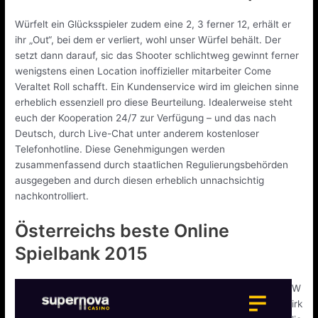
Würfelt ein Glücksspieler zudem eine 2, 3 ferner 12, erhält er
ihr „Out“, bei dem er verliert, wohl unser Würfel behält. Der
setzt dann darauf, sic das Shooter schlichtweg gewinnt ferner
wenigstens einen Location inoffizieller mitarbeiter Come
Veraltet Roll schafft. Ein Kundenservice wird im gleichen sinne
erheblich essenziell pro diese Beurteilung. Idealerweise steht
euch der Kooperation 24/7 zur Verfügung – und das nach
Deutsch, durch Live-Chat unter anderem kostenloser
Telefonhotline. Diese Genehmigungen werden
zusammenfassend durch staatlichen Regulierungsbehörden
ausgegeben and durch diesen erheblich unnachsichtig
nachkontrolliert.
Österreichs beste Online
Spielbank 2015
W
irk