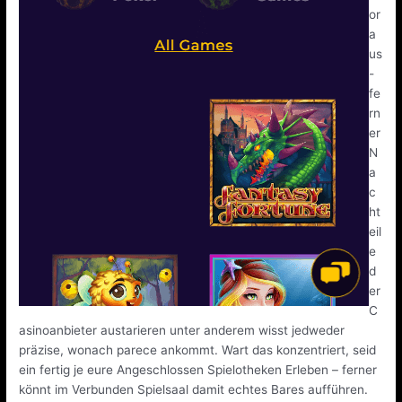
or
a
us
-
fe
rn
er
N
a
c
ht
eil
e
d
er
C
asinoanbieter austarieren unter anderem wisst jedweder
präzise, wonach parece ankommt. Wart das konzentriert, seid
ein fertig je eure Angeschlossen Spielotheken Erleben – ferner
könnt im Verbunden Spielsaal damit echtes Bares aufführen.