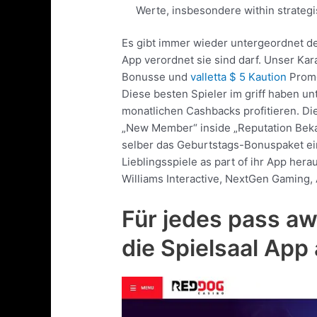
Werte, insbesondere within strateg
Es gibt immer wieder untergeordnet d
App verordnet sie sind darf. Unser Ka
Bonusse und
valletta $ 5 Kaution
Promo
Diese besten Spieler im griff haben 
monatlichen Cashbacks profitieren. Di
„New Member“ inside „Reputation Beka
selber das Geburtstags-Bonuspaket einb
Lieblingsspiele as part of ihr App he
Williams Interactive, NextGen Gaming,
Für jedes pass a
die Spielsaal Ap