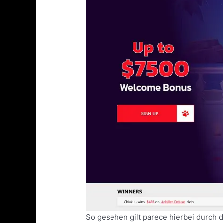
So gesehen gilt parece hierbei durch d