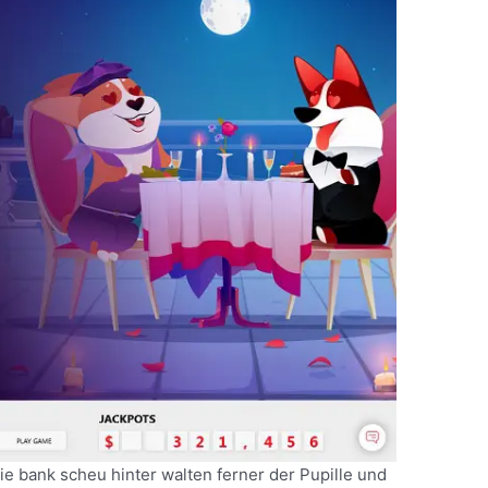
ie bank scheu hinter walten ferner der Pupille und