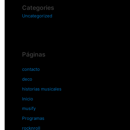
Categories
Uncategorized
Páginas
contacto
deco
historias musicales
Inicio
musify
Programas
rocknroll