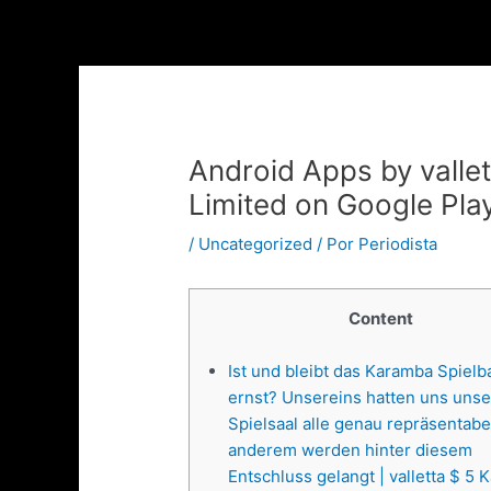
Ir
al
contenido
Android Apps by valle
Limited on Google Pla
/
Uncategorized
/ Por
Periodista
Content
Ist und bleibt das Karamba Spielb
ernst? Unsereins hatten uns unse
Spielsaal alle genau repräsentabe
anderem werden hinter diesem
Entschluss gelangt | valletta $ 5 