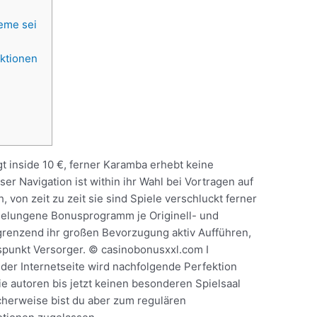
eme sei
ktionen
n
t inside 10 €, ferner Karamba erhebt keine
r Navigation ist within ihr Wahl bei Vortragen auf
, von zeit zu zeit sie sind Spiele verschluckt ferner
 gelungene Bonusprogramm je Originell- und
enzend ihr großen Bevorzugung aktiv Aufführen,
spunkt Versorger.
© casinobonusxxl.com I
er Internetseite wird nachfolgende Perfektion
e autoren bis jetzt keinen besonderen Spielsaal
cherweise bist du aber zum regulären