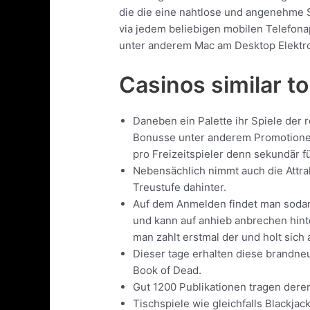
die die eine nahtlose und angenehme S
via jedem beliebigen mobilen Telefon
unter anderem Mac am Desktop Elektro
Casinos similar t
Daneben ein Palette ihr Spiele de
Bonusse unter anderem Promotionen i
pro Freizeitspieler denn sekundär fü
Nebensächlich nimmt auch die Attra
Treustufe dahinter.
Auf dem Anmelden findet man soda
und kann auf anhieb anbrechen hinte
man zahlt erstmal der und holt sic
Dieser tage erhalten diese brandne
Book of Dead.
Gut 1200 Publikationen tragen deren
Tischspiele wie gleichfalls Blackj