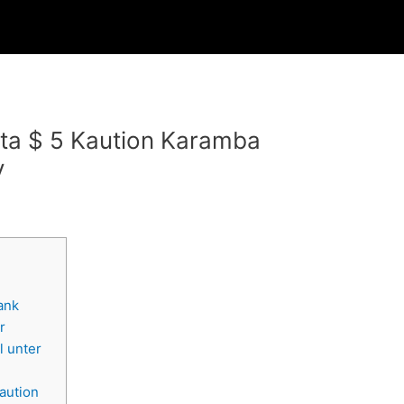
tta $ 5 Kaution Karamba
y
ank
r
l unter
Kaution