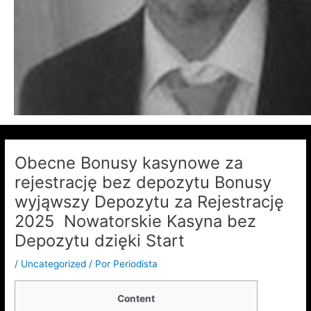
Obecne Bonusy kasynowe za
rejestrację bez depozytu Bonusy
wyjąwszy Depozytu za Rejestrację
2025 ️ Nowatorskie Kasyna bez
Depozytu dzięki Start
/
Uncategorized
/ Por
Periodista
Content