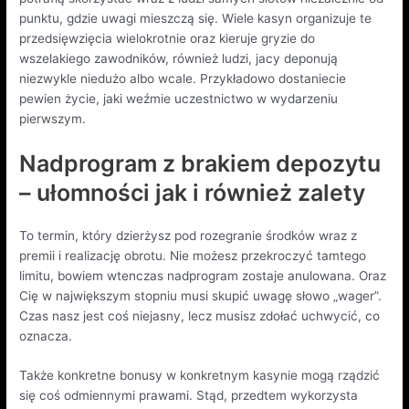
punktu, gdzie uwagi mieszczą się. Wiele kasyn organizuje te
przedsięwzięcia wielokrotnie oraz kieruje gryzie do
wszelakiego zawodników, również ludzi, jacy deponują
niezwykle niedużo albo wcale. Przykładowo dostaniecie
pewien życie, jaki weźmie uczestnictwo w wydarzeniu
pierwszym.
Nadprogram z brakiem depozytu
– ułomności jak i również zalety
To termin, który dzierżysz pod rozegranie środków wraz z
premii i realizację obrotu. Nie możesz przekroczyć tamtego
limitu, bowiem wtenczas nadprogram zostaje anulowana. Oraz
Cię w największym stopniu musi skupić uwagę słowo „wager”.
Czas nasz jest coś niejasny, lecz musisz zdołać uchwycić, co
oznacza.
Także konkretne bonusy w konkretnym kasynie mogą rządzić
się coś odmiennymi prawami. Stąd, przedtem wykorzysta