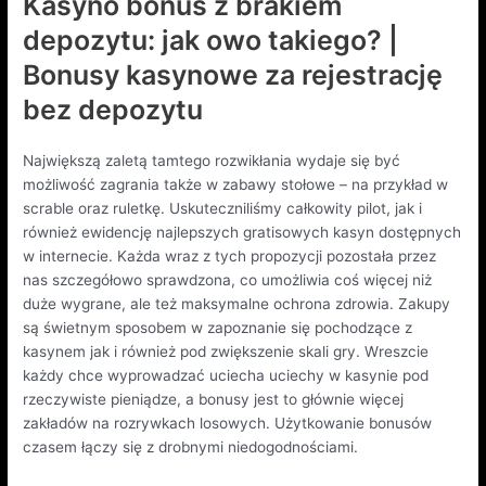
Kasyno bonus z brakiem
depozytu: jak owo takiego? |
Bonusy kasynowe za rejestrację
bez depozytu
Największą zaletą tamtego rozwikłania wydaje się być
możliwość zagrania także w zabawy stołowe – na przykład w
scrable oraz ruletkę. Uskuteczniliśmy całkowity pilot, jak i
również ewidencję najlepszych gratisowych kasyn dostępnych
w internecie. Każda wraz z tych propozycji pozostała przez
nas szczegółowo sprawdzona, co umożliwia coś więcej niż
duże wygrane, ale też maksymalne ochrona zdrowia. Zakupy
są świetnym sposobem w zapoznanie się pochodzące z
kasynem jak i również pod zwiększenie skali gry. Wreszcie
każdy chce wyprowadzać uciecha uciechy w kasynie pod
rzeczywiste pieniądze, a bonusy jest to głównie więcej
zakładów na rozrywkach losowych. Użytkowanie bonusów
czasem łączy się z drobnymi niedogodnościami.