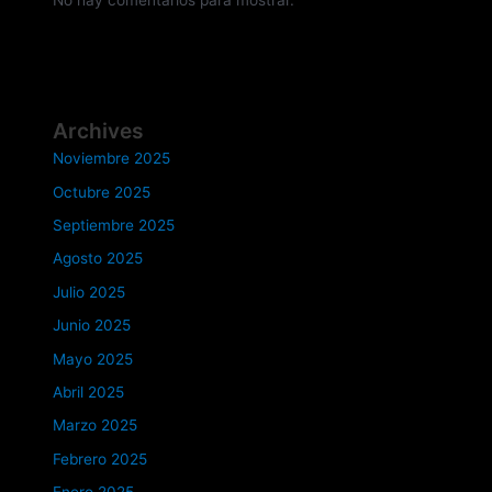
No hay comentarios para mostrar.
Archives
Noviembre 2025
Octubre 2025
Septiembre 2025
Agosto 2025
Julio 2025
Junio 2025
Mayo 2025
Abril 2025
Marzo 2025
Febrero 2025