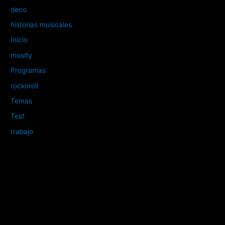
deco
historias musicales
Inicio
musify
Programas
rocknroll
Temas
Test
trabajo