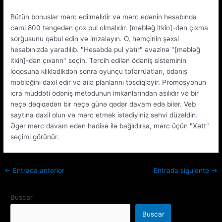
Bütün bonuslar mərc edilməlidir və mərc edənin hesabında
cəmi 800 tengedən çox pul olmalıdır. [məbləğ itkin]-dən çıxma
sorğusunu qəbul edin və imzalayın. O, həmçinin şəxsi
hesabınızda yaradılıb. "Hesabda pul yatır" əvəzinə "[məbləğ
itkin]-dən çıxarın" seçin. Tercih edilən ödəniş sisteminin
loqosuna kliklədikdən sonra oyunçu təfərrüatları, ödəniş
məbləğini daxil edir və ailə planlarını təsdiqləyir. Promosyonun
icra müddəti ödəniş metodunun imkanlarından asılıdır və bir
neçə dəqiqədən bir neçə günə qədər davam edə bilər. Veb
saytına daxil olun və mərc etmək istədiyiniz səhvi düzəldin.
Əgər mərc davam edən hadisə ilə bağlıdırsa, mərc üçün "Xətt"
seçimi görünür.
←
Entrada anterior
Entrada siguiente
→
Buscar
Buscar