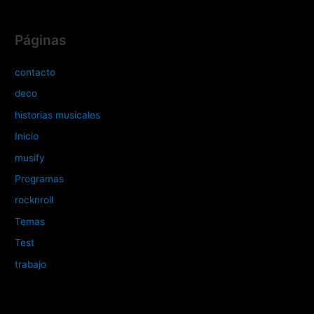
Páginas
contacto
deco
historias musicales
Inicio
musify
Programas
rocknroll
Temas
Test
trabajo