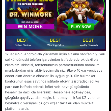
1xBet KZ-ni Android-də yükləmək üçün siz ana səhifənin yuxarı
sol küncündəki telefon işarəsindən istifadə edərək daxil ola
bilərsiniz. Birincisi, telefonunuzun parametrlərində naməlum
mənbələrdən girişi aktivləşdirməlisiniz. Əlavə 10-cu versiyaya
qədər olan Android cihazları ilə uyğun gəlir. Siz bukmeker
kontorunun əsas saytında istifadə etdiyiniz istifadəçi adı və
paroldan istifadə edərək 1xBet veb-sayt güzgüsündə
hesabınıza daxil ola bilərsiniz. Hesab hələ açılmayıbsa,
güzgüdə qeydiyyatdan keçin. Unutmayın, 1xBet KZ və onun
beynəlxalq versiyası bir çox oxşar təklifləri olan müxtəlif
platformalardır.