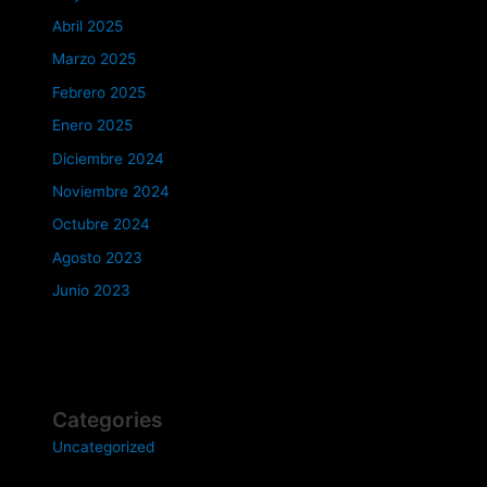
Abril 2025
Marzo 2025
Febrero 2025
Enero 2025
Diciembre 2024
Noviembre 2024
Octubre 2024
Agosto 2023
Junio 2023
Categories
Uncategorized