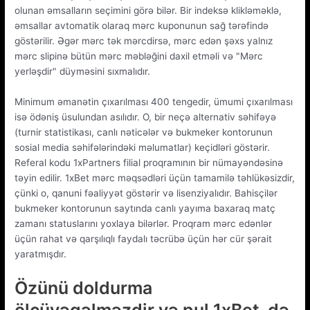
olunan əmsalların seçimini görə bilər. Bir indeksə klikləməklə,
əmsallar avtomatik olaraq mərc kuponunun sağ tərəfində
göstərilir. Əgər mərc tək mərcdirsə, mərc edən şəxs yalnız
mərc slipinə bütün mərc məbləğini daxil etməli və "Mərc
yerləşdir" düyməsini sıxmalıdır.
Minimum əmanətin çıxarılması 400 tengedir, ümumi çıxarılması
isə ödəniş üsulundan asılıdır. O, bir neçə alternativ səhifəyə
(turnir statistikası, canlı nəticələr və bukmeker kontorunun
sosial media səhifələrindəki məlumatlar) keçidləri göstərir.
Referal kodu 1xPartners filial proqramının bir nümayəndəsinə
təyin edilir. 1xBet mərc məqsədləri üçün tamamilə təhlükəsizdir,
çünki o, qanuni fəaliyyət göstərir və lisenziyalıdır. Bahisçilər
bukmeker kontorunun saytında canlı yayıma baxaraq matç
zamanı statuslarını yoxlaya bilərlər. Proqram mərc edənlər
üçün rahat və qarşılıqlı faydalı təcrübə üçün hər cür şərait
yaratmışdır.
Özünü doldurma
ölçüyəgəlməzdir və pul 1xBet-də