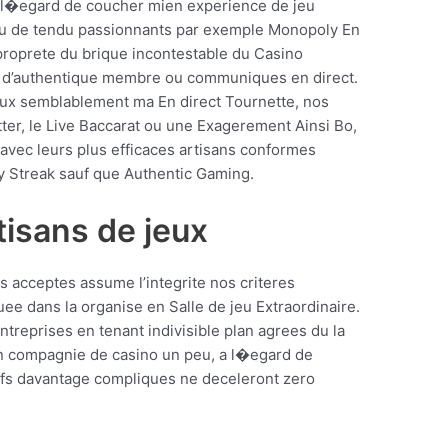
a l�egard de coucher mien experience de jeu
 jeu de tendu passionnants par exemple Monopoly En
 proprete du brique incontestable du Casino
r d’authentique membre ou communiques en direct.
eux semblablement ma En direct Tournette, nos
ter, le Live Baccarat ou une Exagerement Ainsi Bo,
avec leurs plus efficaces artisans conformes
y Streak sauf que Authentic Gaming.
tisans de jeux
acceptes assume l’integrite nos criteres
ee dans la organise en Salle de jeu Extraordinaire.
entreprises en tenant indivisible plan agrees du la
en compagnie de casino un peu, a l�egard de
rtifs davantage compliques ne deceleront zero