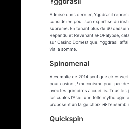
Yggdrasil
Admise dans dernier, Yggdrasil repres
consideree pour son expertise du instr
supreme. En tenant plus de 60 desseins 
Repandu et Revenant aPOPalypse, cela 
sur Casino Domestique. Yggdrasil affair
via la somme.
Spinomenal
Accomplie de 2014 sauf que circonscri
pour casino , ! mecanisme pour par-de
avec les grimoires accueillis. Tous les 
los cuales l’Asie, une telle mythologie 
proposent un large choix i� l’ensembl
Quickspin