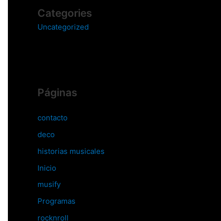
Categories
Uncategorized
Páginas
contacto
deco
historias musicales
Inicio
musify
Programas
rocknroll