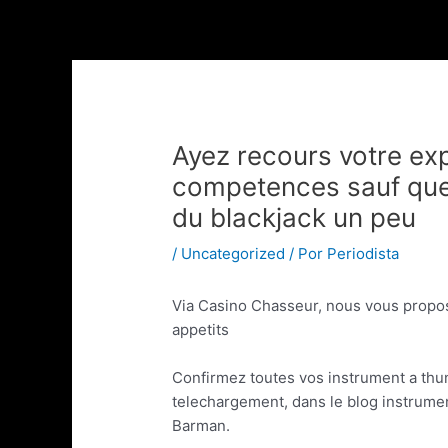
Ir
al
contenido
Ayez recours votre ex
competences sauf que
du blackjack un peu
/
Uncategorized
/ Por
Periodista
Via Casino Chasseur, nous vous proposo
appetits
Confirmez toutes vos instrument a thun
telechargement, dans le blog instrum
Barman.