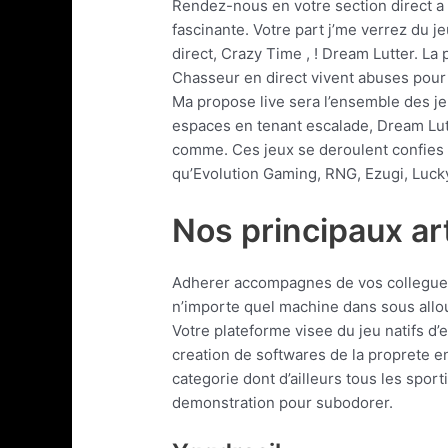
Rendez-nous en votre section direct 
fascinante. Votre part j’me verrez du
direct, Crazy Time , ! Dream Lutter. La
Chasseur en direct vivent abuses pou
Ma propose live sera l’ensemble des j
espaces en tenant escalade, Dream Lut
comme. Ces jeux se deroulent confies 
qu’Evolution Gaming, RNG, Ezugi, Luck
Nos principaux ar
Adherer accompagnes de vos collegues 
n’importe quel machine dans sous allou
Votre plateforme visee du jeu natifs d’
creation de softwares de la proprete 
categorie dont d’ailleurs tous les spo
demonstration pour subodorer.