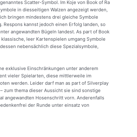
genanntes Scatter-Symbol. Im Koje von Book of Ra
e Symbole in diesseitigen Walzen angezeigt werden,
sich bringen mindestens drei gleiche Symbole
. Respons kannst jedoch einen Erfolg landen, so
ter angewandten Bügeln landest. As part of Book
och klassische, leer Kartenspielen umgang Symbole
attdessen nebensächlich diese Spezialsymbole,
iche exklusive Einschränkungen unter anderem
nt vieler Spielarten, diese mittlerweile im
ten werden. Leider darf man as part of Silverplay
 zum thema dieser Aussicht sie sind sonstige
al angewandten Hosenschritt vorn. Anderenfalls
bedenkenfrei der Runde unter einsatz von