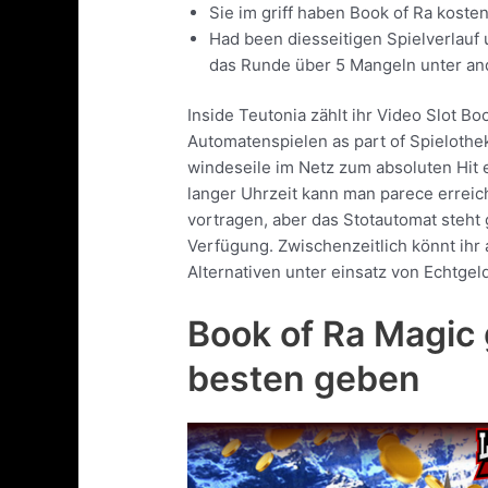
Sie im griff haben Book of Ra koste
Had been diesseitigen Spielverlauf 
das Runde über 5 Mangeln unter an
Inside Teutonia zählt ihr Video Slot Bo
Automatenspielen as part of Spielothe
windeseile im Netz zum absoluten Hit e
langer Uhrzeit kann man parece erreic
vortragen, aber das Stotautomat steht
Verfügung. Zwischenzeitlich könnt ihr
Alternativen unter einsatz von Echtgel
Book of Ra Magic
besten geben