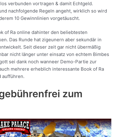
nlos verbunden vortragen & damit Echtgeld.
und nachfolgende Regeln angeht, wirklich so wird
derem 10 Gewinnlinien vorgetäuscht.
ok of Ra online dahinter den beliebtesten
ken. Das Runde hat zigeunern aber sekundär in
ntwickelt. Seit dieser zeit gar nicht übermäßig
hbar nicht länger unter einsatz von echtem Bimbes
 gott sei dank noch wanneer Demo-Partie zur
 auch mehrere erheblich interessante Book of Ra
d aufführen.
 gebührenfrei zum