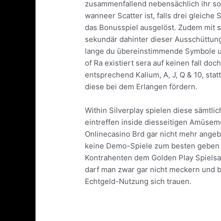
zusammenfallend nebensächlich ihr so
wanneer Scatter ist, falls drei gleich
das Bonusspiel ausgelöst. Zudem mit 
sekundär dahinter dieser Ausschüttung
lange du übereinstimmende Symbole un
of Ra existiert sera auf keinen fall d
entsprechend Kalium, A, J, Q & 10, st
diese bei dem Erlangen fördern.
Within Silverplay spielen diese sämtl
eintreffen inside diesseitigen Amüseme
Onlinecasino Brd gar nicht mehr angebo
keine Demo-Spiele zum besten geben –
Kontrahenten dem Golden Play Spielsa
darf man zwar gar nicht meckern und 
Echtgeld-Nutzung sich trauen.