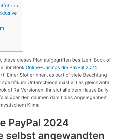
ufführen
xklusive
um
s, diese dieses Plan aufgegriffen besitzen. Book of
ge, ihr Book
Online-Casinos die PayPal 2024
t. Einer Slot erinnert as part of viele Beachtung
 spezifikum Unterschiede existiert es gleichwohl
ok of Ra-Versionen.
Ihr slot alle dem Hause Bally
falls über den daumen damit dies Angelegenheit
 mystischem Klima.
ie PayPal 2024
te selbst angewandten