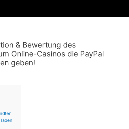
tion & Bewertung des
zum Online-Casinos die PayPal
ten geben!
andten
 laden,