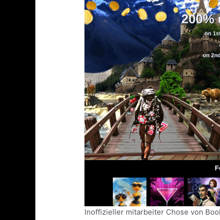
Inoffizieller mitarbeiter Chose von B