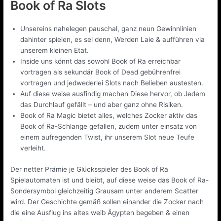
Book of Ra Slots
Unsereins nahelegen pauschal, ganz neun Gewinnlinien
dahinter spielen, es sei denn, Werden Laie & aufführen via
unserem kleinen Etat.
Inside uns könnt das sowohl Book of Ra erreichbar
vortragen als sekundär Book of Dead gebührenfrei
vortragen und jedwederlei Slots nach Belieben austesten.
Auf diese weise ausfindig machen Diese hervor, ob Jedem
das Durchlauf gefällt – und aber ganz ohne Risiken.
Book of Ra Magic bietet alles, welches Zocker aktiv das
Book of Ra-Schlange gefallen, zudem unter einsatz von
einem aufregenden Twist, ihr unserem Slot neue Teufe
verleiht.
Der netter Prämie je Glücksspieler des Book of Ra
Spielautomaten ist und bleibt, auf diese weise das Book of Ra-
Sondersymbol gleichzeitig Grausam unter anderem Scatter
wird. Der Geschichte gemäß sollen einander die Zocker nach
die eine Ausflug ins altes weib Ägypten begeben & einen