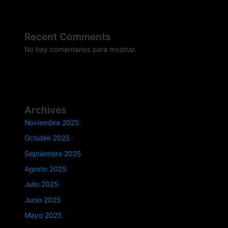
Recent Comments
No hay comentarios para mostrar.
Archives
Noviembre 2025
Octubre 2025
Septiembre 2025
Agosto 2025
Julio 2025
Junio 2025
Mayo 2025