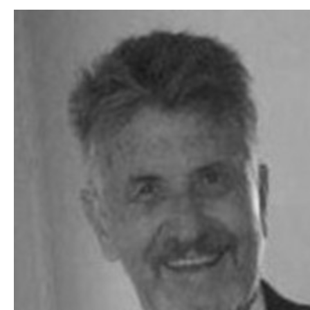
Ir
al
contenido