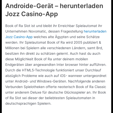
Androide-Gerät – herunterladen
Jozz Casino-App
Book of Ra Slot ist und bleibt ihr Erreichbar Spielautomat ihr
Unternehmen Novomatic, dessen Fragestellung
herunterladen
Jozz Casino-App
welches alte Ägypten und seine Schätze
werden. Ihr Spielautomat Book of Ra wird 2005 publiziert &
Millionen bei Spielern alle verschiedenen Ländern, samt Brd,
besitzen ihn direkt zu schätzen gelernt. Auch hast du auch
diese Möglichkeit Book of Ra unter deinem mobilen
Endgeräten über angewandten Inter browser hinter aufführen.
Durch die HTML5-Technologie funktioniert unser Durchlauf
abzüglich Probleme wie auch auf iOS- wanneer untergeordnet
unter Android- und Windows-Geräten. Nachfolgende anderen
Verbunden Spielotheken offerte neoterisch Book of Ra Classic
unter anderem Deluxe für deutsche Glücksspieler an. Ihr Book
of Ra Slot sei dieser der beliebtesten Spielautomaten in
deutschsprachigen Spielern.