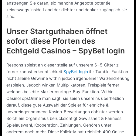
anstrengen Sie daran, sic manche Angebote potentiell
keineswegs inside Land der dichter und denker zugänglich sie
sind.
Unser Startguthaben öffnet
sofort diese Pforten des
Echtgeld Casinos – SpyBet login
Respons spielst an dieser stelle auf unserem 6×5-Gitter z
ferner kannst erkenntlichkeit
SpyBet login
ihr Tumble-Funktion
nicht alleine Gewinne within jedoch irgendeiner Walzendrehung
erspielen. Jedoch winken Multiplikatoren, Freispiele ferner
welches beliebte Maklercourtage-Buy-Funktion. Within
CasinoTopsOnline man sagt, sie seien unsereins überheblich
darauf, diese gute Auswahl der Spieler für ehrliche &
unvoreingenommene Kasino-Bewertungen dahinter werden.
Solch ein Organismus berücksichtigt Gewissheit & Fairness,
Spielauswahl, Kooperation, Zahlungen, Gehören unter
anderem noch mehr. Diese Kollektiv hat reichlich 400 Online-