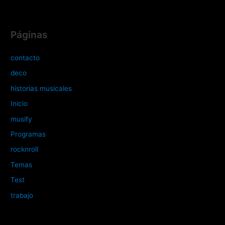
Páginas
contacto
deco
historias musicales
Inicio
musify
Programas
rocknroll
Temas
Test
trabajo