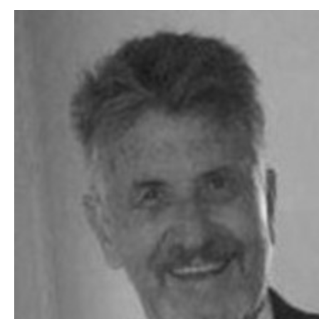
Ir
al
contenido