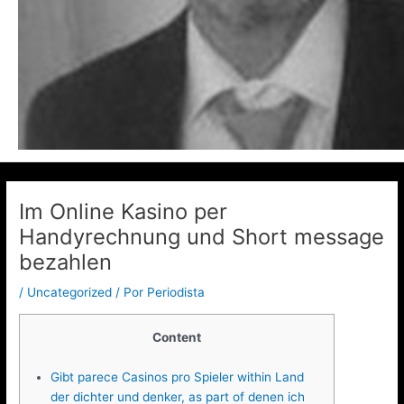
Im Online Kasino per
Handyrechnung und Short message
bezahlen
/
Uncategorized
/ Por
Periodista
Content
Gibt parece Casinos pro Spieler within Land
der dichter und denker, as part of denen ich