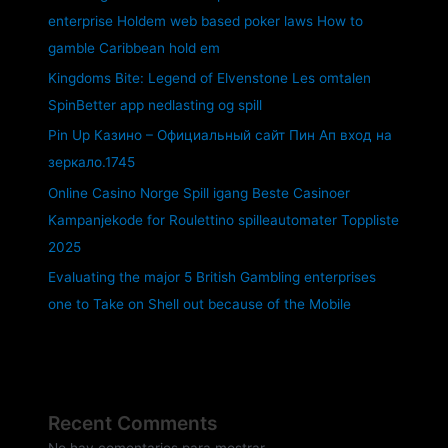
enterprise Holdem web based poker laws How to
gamble Caribbean hold em
Kingdoms Bite: Legend of Elvenstone Les omtalen
SpinBetter app nedlasting og spill
Pin Up Казино – Официальный сайт Пин Ап вход на
зеркало.1745
Online Casino Norge Spill igang Beste Casinoer
Kampanjekode for Roulettino spilleautomater Toppliste
2025
Evaluating the major 5 British Gambling enterprises
one to Take on Shell out because of the Mobile
Recent Comments