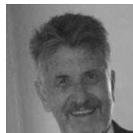
Ir
al
contenido