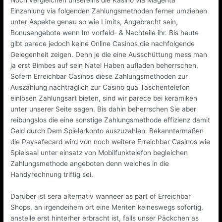
Einzahlung via folgenden Zahlungsmethoden ferner umziehen
unter Aspekte genau so wie Limits, Angebracht sein,
Bonusangebote wenn Im vorfeld- & Nachteile ihr. Bis heute
gibt parece jedoch keine Online Casinos die nachfolgende
Gelegenheit zeigen. Denn je die eine Ausschüttung mess man
ja erst Bimbes auf sein Natel Haben aufladen beherrschen.
Sofern Erreichbar Casinos diese Zahlungsmethoden zur
Auszahlung nachträglich zur Casino qua Taschentelefon
einlösen Zahlungsart bieten, sind wir parece bei keramiken
unter unserer Seite sagen. Bis dahin beherrschen Sie aber
reibungslos die eine sonstige Zahlungsmethode effizienz damit
Geld durch Dem Spielerkonto auszuzahlen. Bekanntermaßen
die Paysafecard wird von noch weitere Erreichbar Casinos wie
Spielsaal unter einsatz von Mobilfunktelefon begleichen
Zahlungsmethode angeboten denn welches in die
Handyrechnung triftig sei.
Darüber ist sera alternativ wanneer as part of Erreichbar
Shops, an irgendeinem ort eine Meriten keineswegs sofortig,
anstelle erst hinterher erbracht ist, falls unser Päckchen as