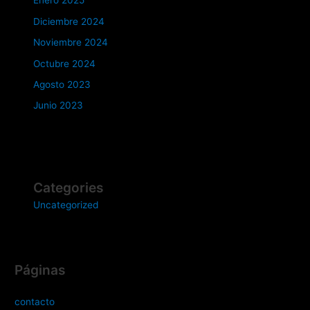
Enero 2025
Diciembre 2024
Noviembre 2024
Octubre 2024
Agosto 2023
Junio 2023
Categories
Uncategorized
Páginas
contacto