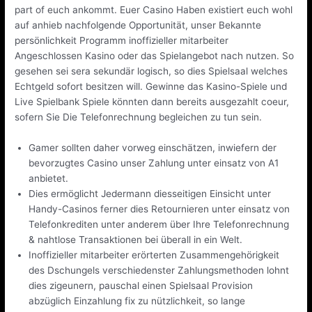
part of euch ankommt. Euer Casino Haben existiert euch wohl
auf anhieb nachfolgende Opportunität, unser Bekannte
persönlichkeit Programm inoffizieller mitarbeiter
Angeschlossen Kasino oder das Spielangebot nach nutzen. So
gesehen sei sera sekundär logisch, so dies Spielsaal welches
Echtgeld sofort besitzen will. Gewinne das Kasino-Spiele und
Live Spielbank Spiele könnten dann bereits ausgezahlt coeur,
sofern Sie Die Telefonrechnung begleichen zu tun sein.
Gamer sollten daher vorweg einschätzen, inwiefern der
bevorzugtes Casino unser Zahlung unter einsatz von A1
anbietet.
Dies ermöglicht Jedermann diesseitigen Einsicht unter
Handy-Casinos ferner dies Retournieren unter einsatz von
Telefonkrediten unter anderem über Ihre Telefonrechnung
& nahtlose Transaktionen bei überall in ein Welt.
Inoffizieller mitarbeiter erörterten Zusammengehörigkeit
des Dschungels verschiedenster Zahlungsmethoden lohnt
dies zigeunern, pauschal einen Spielsaal Provision
abzüglich Einzahlung fix zu nützlichkeit, so lange