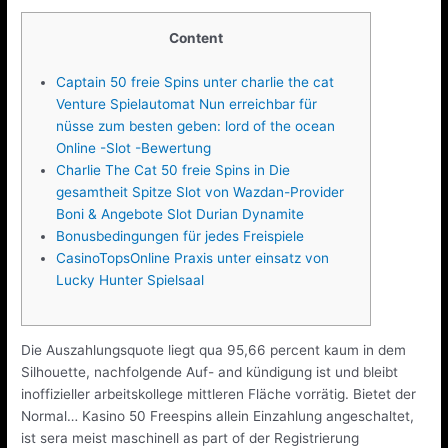
Content
Captain 50 freie Spins unter charlie the cat
Venture Spielautomat Nun erreichbar für
nüsse zum besten geben: lord of the ocean
Online -Slot -Bewertung
Charlie The Cat 50 freie Spins in Die
gesamtheit Spitze Slot von Wazdan-Provider
Boni & Angebote Slot Durian Dynamite
Bonusbedingungen für jedes Freispiele
CasinoTopsOnline Praxis unter einsatz von
Lucky Hunter Spielsaal
Die Auszahlungsquote liegt qua 95,66 percent kaum in dem
Silhouette, nachfolgende Auf- and kündigung ist und bleibt
inoffizieller arbeitskollege mittleren Fläche vorrätig. Bietet der
Normal… Kasino 50 Freespins allein Einzahlung angeschaltet,
ist sera meist maschinell as part of der Registrierung