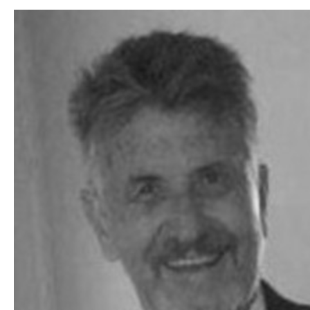
Ir
al
contenido