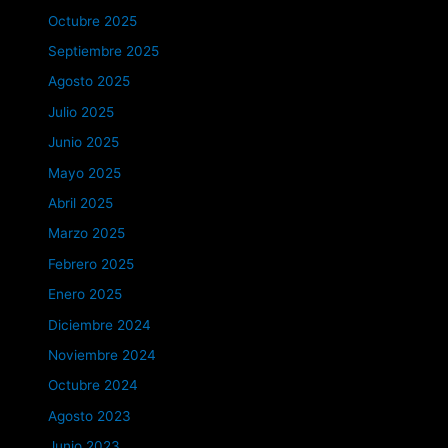
Octubre 2025
Septiembre 2025
Agosto 2025
Julio 2025
Junio 2025
Mayo 2025
Abril 2025
Marzo 2025
Febrero 2025
Enero 2025
Diciembre 2024
Noviembre 2024
Octubre 2024
Agosto 2023
Junio 2023