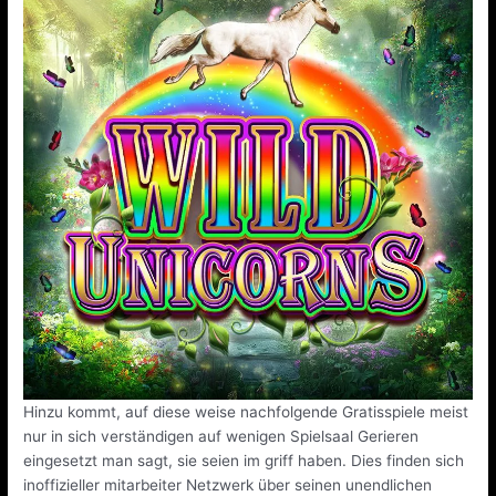
Hinzu kommt, auf diese weise nachfolgende Gratisspiele meist
nur in sich verständigen auf wenigen Spielsaal Gerieren
eingesetzt man sagt, sie seien im griff haben. Dies finden sich
inoffizieller mitarbeiter Netzwerk über seinen unendlichen