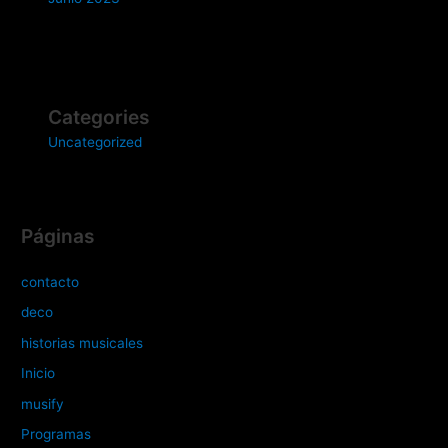
Categories
Uncategorized
Páginas
contacto
deco
historias musicales
Inicio
musify
Programas