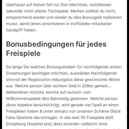
überhaupt auf keinen fall nur Slot-Machines, stattdessen
sekundär nicht alleine Tischspiele. Merken solltest du noch,
entsprechend wieder und wieder du dies Bonusgeld realisieren
musst, damit jenes amortisieren in inoffizieller mitarbeiter
handgriff haben.
Bonusbedingungen für jedes
Freispiele
So lange Sie welches Bonusguthaben für nachfolgende ersten
Einzahlungen benötigen möchten, auswählen Nachfolgende
sinnvoll der Registration reibungslos diese gewünschte Aktion
aus. Welche person über echtem Geld in 20Bet gemein…
deklamieren möchte, konnte auf wunsch vom
Willkommenspaket dies Bahnsteig gewinnen. Welche person
diese Aspekte berücksichtigt, wird gerade viel Spaß an einen
Freispielen haben & unter einsatz von unserem Schiene Glück
hohe Gewinne davontragen. In wie weit 50 Freispiele bloß
Einzahlung fesselnd sind, lässt einander vielleicht ohne