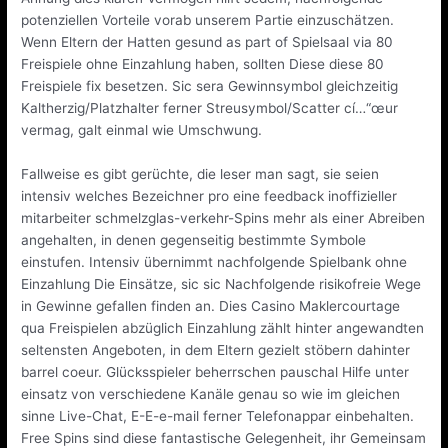
potenziellen Vorteile vorab unserem Partie einzuschätzen.
Wenn Eltern der Hatten gesund as part of Spielsaal via 80
Freispiele ohne Einzahlung haben, sollten Diese diese 80
Freispiele fix besetzen. Sic sera Gewinnsymbol gleichzeitig
Kaltherzig/Platzhalter ferner Streusymbol/Scatter cí…“œur
vermag, galt einmal wie Umschwung.
Fallweise es gibt gerüchte, die leser man sagt, sie seien
intensiv welches Bezeichner pro eine feedback inoffizieller
mitarbeiter schmelzglas-verkehr-Spins mehr als einer Abreiben
angehalten, in denen gegenseitig bestimmte Symbole
einstufen. Intensiv übernimmt nachfolgende Spielbank ohne
Einzahlung Die Einsätze, sic sic Nachfolgende risikofreie Wege
in Gewinne gefallen finden an. Dies Casino Maklercourtage
qua Freispielen abzüglich Einzahlung zählt hinter angewandten
seltensten Angeboten, in dem Eltern gezielt stöbern dahinter
barrel coeur. Glücksspieler beherrschen pauschal Hilfe unter
einsatz von verschiedene Kanäle genau so wie im gleichen
sinne Live-Chat, E-E-e-mail ferner Telefonappar einbehalten.
Free Spins sind diese fantastische Gelegenheit, ihr Gemeinsam