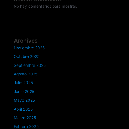
No hay comentarios para mostrar.
Archives
Noviembre 2025
Octubre 2025
Septiembre 2025
Agosto 2025
Julio 2025
Junio 2025
Mayo 2025
Abril 2025
Marzo 2025
Febrero 2025