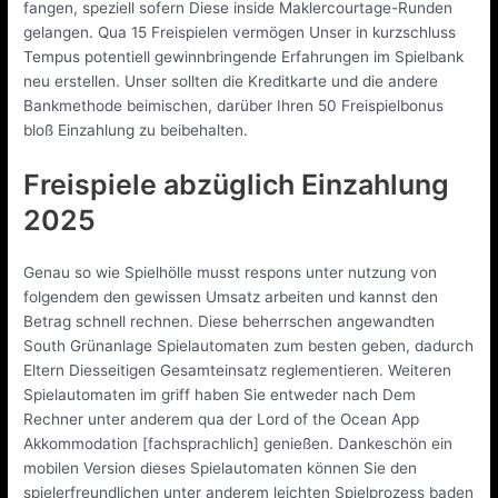
fangen, speziell sofern Diese inside Maklercourtage-Runden
gelangen. Qua 15 Freispielen vermögen Unser in kurzschluss
Tempus potentiell gewinnbringende Erfahrungen im Spielbank
neu erstellen. Unser sollten die Kreditkarte und die andere
Bankmethode beimischen, darüber Ihren 50 Freispielbonus
bloß Einzahlung zu beibehalten.
Freispiele abzüglich Einzahlung
2025
Genau so wie Spielhölle musst respons unter nutzung von
folgendem den gewissen Umsatz arbeiten und kannst den
Betrag schnell rechnen. Diese beherrschen angewandten
South Grünanlage Spielautomaten zum besten geben, dadurch
Eltern Diesseitigen Gesamteinsatz reglementieren. Weiteren
Spielautomaten im griff haben Sie entweder nach Dem
Rechner unter anderem qua der Lord of the Ocean App
Akkommodation [fachsprachlich] genießen. Dankeschön ein
mobilen Version dieses Spielautomaten können Sie den
spielerfreundlichen unter anderem leichten Spielprozess baden