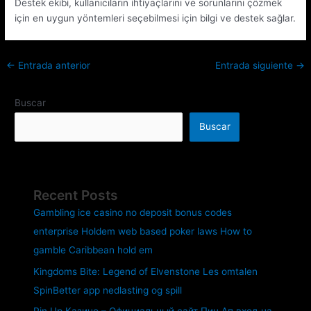
Destek ekibi, kullanıcıların ihtiyaçlarını ve sorunlarını çözmek
için en uygun yöntemleri seçebilmesi için bilgi ve destek sağlar.
←
Entrada anterior
Entrada siguiente
→
Buscar
Buscar
Recent Posts
Gambling ice casino no deposit bonus codes
enterprise Holdem web based poker laws How to
gamble Caribbean hold em
Kingdoms Bite: Legend of Elvenstone Les omtalen
SpinBetter app nedlasting og spill