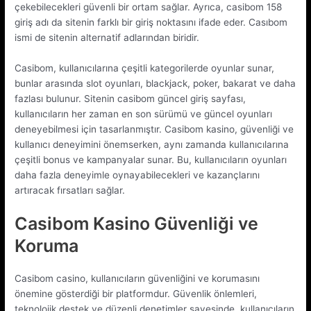
çekebilecekleri güvenli bir ortam sağlar. Ayrıca, casibom 158
giriş adı da sitenin farklı bir giriş noktasını ifade eder. Casıbom
ismi de sitenin alternatif adlarından biridir.
Casibom, kullanıcılarına çeşitli kategorilerde oyunlar sunar,
bunlar arasında slot oyunları, blackjack, poker, bakarat ve daha
fazlası bulunur. Sitenin casibom güncel giriş sayfası,
kullanıcıların her zaman en son sürümü ve güncel oyunları
deneyebilmesi için tasarlanmıştır. Casibom kasino, güvenliği ve
kullanıcı deneyimini önemserken, aynı zamanda kullanıcılarına
çeşitli bonus ve kampanyalar sunar. Bu, kullanıcıların oyunları
daha fazla deneyimle oynayabilecekleri ve kazançlarını
artıracak fırsatları sağlar.
Casibom Kasino Güvenliği ve
Koruma
Casibom casino, kullanıcıların güvenliğini ve korumasını
önemine gösterdiği bir platformdur. Güvenlik önlemleri,
teknolojik destek ve düzenli denetimler sayesinde, kullanıcıların