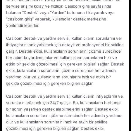
servise erişimi kolay ve hızlıdır. Casibom giriş sayfasında
bulunan “Destek” veya “Yardım” butonuna tıklayarak veya
“casibom giriş” yaparak, kullanıcılar destek merkezine
yönlendirilebilirler.
Casibom destek ve yardım servisi, kullanıcıların sorunlarını ve
ihtiyaçlarını anlayabilmek için detaylı ve profesyonel bir şekilde
çalışır. Destek ekibi, kullanıcıların sorunlarını çözme sürecinde
her adımda yardımcı olur ve kullanıcıların sorunlarını hızlı ve
etkin bir şekilde çözebilmesi için gereken bilgileri sağlar. Destek
ekibi, kullanıcıların sorunlarını çözme sürecinde her adımda
yardımcı olur ve kullanıcıların sorunlarını hızlı ve etkin bir
şekilde çözebilmesi için gereken bilgileri sağlar.
Casibom destek ve yardım servisi, kullanıcıların ihtiyaçlarını ve
sorunlarını çözmek için 24/7 çalışır. Bu, kullanıcıların herhangi
bir sorun yaşarken destek alabilmelerini sağlar. Destek ekibi,
kullanıcıların sorunlarını çözme sürecinde her adımda yardımcı
olur ve kullanıcıların sorunlarını hızlı ve etkin bir şekilde
çözebilmesi için gereken bilgileri sağlar. Destek ekibi,