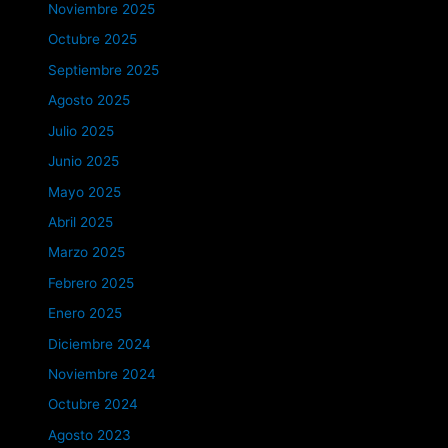
Noviembre 2025
Octubre 2025
Septiembre 2025
Agosto 2025
Julio 2025
Junio 2025
Mayo 2025
Abril 2025
Marzo 2025
Febrero 2025
Enero 2025
Diciembre 2024
Noviembre 2024
Octubre 2024
Agosto 2023