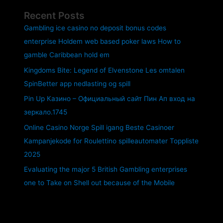
Recent Posts
Gambling ice casino no deposit bonus codes
enterprise Holdem web based poker laws How to
gamble Caribbean hold em
Kingdoms Bite: Legend of Elvenstone Les omtalen
SpinBetter app nedlasting og spill
Pin Up Казино – Официальный сайт Пин Ап вход на
зеркало.1745
Online Casino Norge Spill igang Beste Casinoer
Kampanjekode for Roulettino spilleautomater Toppliste
2025
Evaluating the major 5 British Gambling enterprises
one to Take on Shell out because of the Mobile