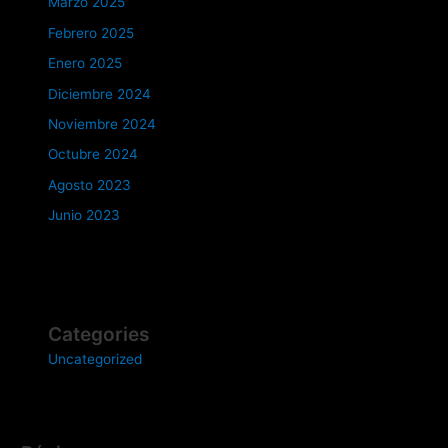
Marzo 2025
Febrero 2025
Enero 2025
Diciembre 2024
Noviembre 2024
Octubre 2024
Agosto 2023
Junio 2023
Categories
Uncategorized