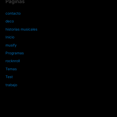
Páginas
contacto
deco
historias musicales
Inicio
musify
Programas
rocknroll
Temas
Test
trabajo