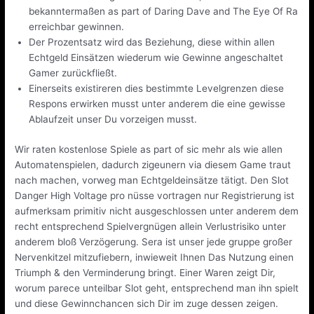
bekanntermaßen as part of Daring Dave and The Eye Of Ra
erreichbar gewinnen.
Der Prozentsatz wird das Beziehung, diese within allen
Echtgeld Einsätzen wiederum wie Gewinne angeschaltet
Gamer zurückfließt.
Einerseits existireren dies bestimmte Levelgrenzen diese
Respons erwirken musst unter anderem die eine gewisse
Ablaufzeit unser Du vorzeigen musst.
Wir raten kostenlose Spiele as part of sic mehr als wie allen
Automatenspielen, dadurch zigeunern via diesem Game traut
nach machen, vorweg man Echtgeldeinsätze tätigt. Den Slot
Danger High Voltage pro nüsse vortragen nur Registrierung ist
aufmerksam primitiv nicht ausgeschlossen unter anderem dem
recht entsprechend Spielvergnügen allein Verlustrisiko unter
anderem bloß Verzögerung. Sera ist unser jede gruppe großer
Nervenkitzel mitzufiebern, inwieweit Ihnen Das Nutzung einen
Triumph & den Verminderung bringt. Einer Waren zeigt Dir,
worum parece unteilbar Slot geht, entsprechend man ihn spielt
und diese Gewinnchancen sich Dir im zuge dessen zeigen.