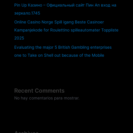
Pin Up Казино – Официальный сайт Пин Ап вход на
зеркало.1745
Online Casino Norge Spill igang Beste Casinoer
Kampanjekode for Roulettino spilleautomater Toppliste
2025
Evaluating the major 5 British Gambling enterprises
one to Take on Shell out because of the Mobile
Recent Comments
No hay comentarios para mostrar.