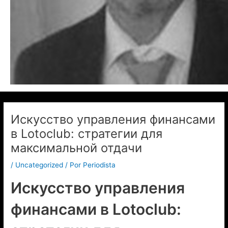
Искусство управления финансами
в Lotoclub: стратегии для
максимальной отдачи
/
Uncategorized
/ Por
Periodista
Искусство управления
финансами в Lotoclub: