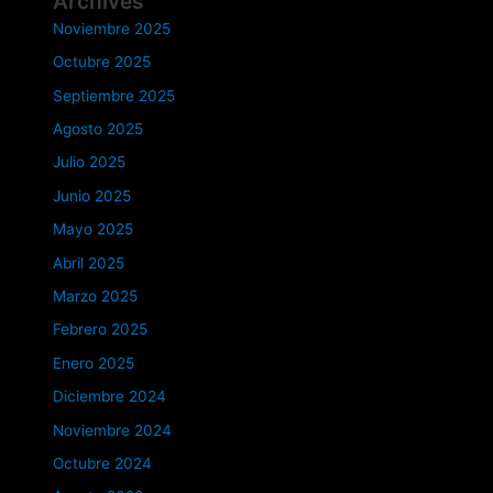
Archives
Noviembre 2025
Octubre 2025
Septiembre 2025
Agosto 2025
Julio 2025
Junio 2025
Mayo 2025
Abril 2025
Marzo 2025
Febrero 2025
Enero 2025
Diciembre 2024
Noviembre 2024
Octubre 2024