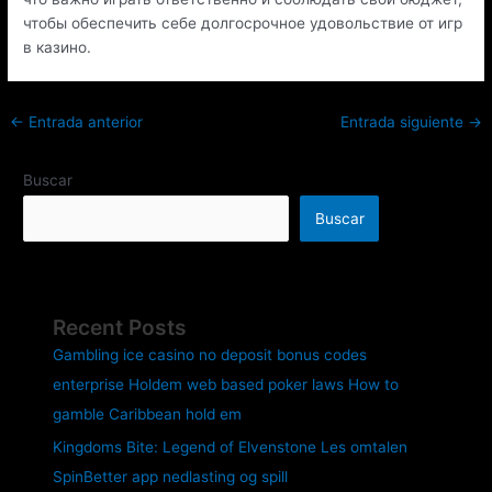
чтобы обеспечить себе долгосрочное удовольствие от игр
в казино.
←
Entrada anterior
Entrada siguiente
→
Buscar
Buscar
Recent Posts
Gambling ice casino no deposit bonus codes
enterprise Holdem web based poker laws How to
gamble Caribbean hold em
Kingdoms Bite: Legend of Elvenstone Les omtalen
SpinBetter app nedlasting og spill