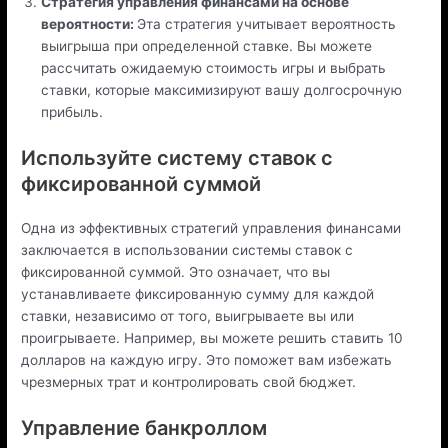
Стратегия управления финансами на основе
вероятности:
Эта стратегия учитывает вероятность
выигрыша при определенной ставке. Вы можете
рассчитать ожидаемую стоимость игры и выбрать
ставки, которые максимизируют вашу долгосрочную
прибыль.
Используйте систему ставок с
фиксированной суммой
Одна из эффективных стратегий управления финансами
заключается в использовании системы ставок с
фиксированной суммой. Это означает, что вы
устанавливаете фиксированную сумму для каждой
ставки, независимо от того, выигрываете вы или
проигрываете. Например, вы можете решить ставить 10
долларов на каждую игру. Это поможет вам избежать
чрезмерных трат и контролировать свой бюджет.
Управление банкроллом