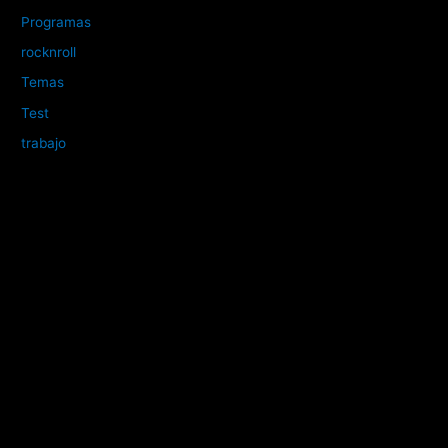
Programas
rocknroll
Temas
Test
trabajo