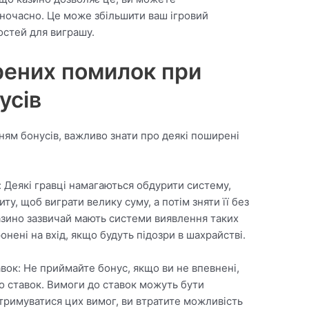
дночасно. Це може збільшити ваш ігровий
остей для виграшу.
ених помилок при
усів
ям бонусів, важливо знати про деякі поширені
 Деякі гравці намагаються обдурити систему,
у, щоб виграти велику суму, а потім зняти її без
азино зазвичай мають системи виявлення таких
онені на вхід, якщо будуть підозри в шахрайстві.
вок: Не приймайте бонус, якщо ви не впевнені,
 ставок. Вимоги до ставок можуть бути
отримуватися цих вимог, ви втратите можливість