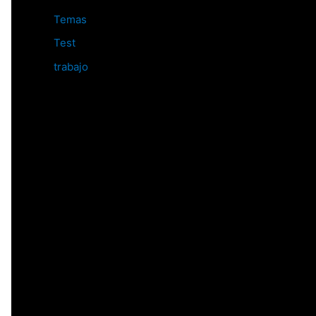
Temas
Test
trabajo