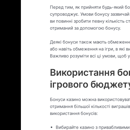
Перед тим, як прийняти будь-який бон
супроводжує. Умови бонусу зазвичай
ви повинні зробити певну кількість 
отриманий за допомогою бонусу.
Деякі бонуси також мають обмеження
або навіть обмеження на ігри, в які 
Важливо розуміти всі ці умови, щоб 
Використання бо
ігрового бюджет
Бонуси казино можна використовуват
отримання більшої кількості виграші
використання бонусів:
Вибирайте казино з привабливими 