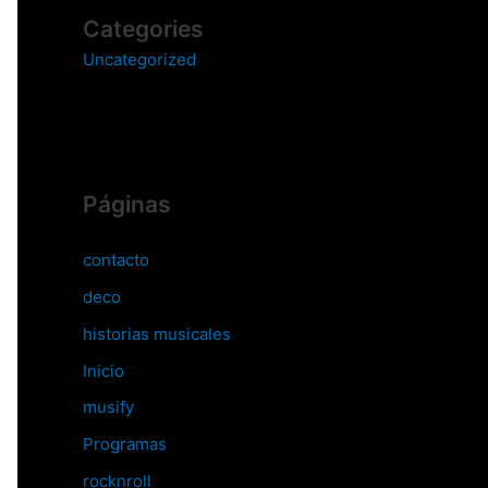
Categories
Uncategorized
Páginas
contacto
deco
historias musicales
Inicio
musify
Programas
rocknroll