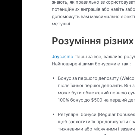
знають, як правильно використовува
потенційних виграшів або навіть забор
допоможуть вам максимально ефекти
метушні.
Розуміння різних
Joycasino
Перш за все, важливо розум
Найпоширенішими бонусами є такі:
Бонус за першого депозиту (Welco
після їхньої першої депозити. Він 
може бути обмежений певною сум
100% бонус до $500 на перший деп
Регулярні бонуси (Regular bonuses
щоб заохотити їх продовжувати гр
тижневими або місячними і зазвича