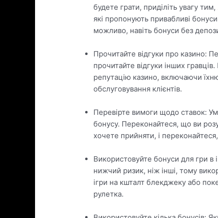
будете грати, приділіть увагу тим
які пропонують привабливі бонуси 
можливо, навіть бонуси без депози
Прочитайте відгуки про казино: Пе
прочитайте відгуки інших гравців
репутацію казино, включаючи їхню
обслуговування клієнтів.
Перевірте вимоги щодо ставок: У
бонусу. Переконайтеся, що ви розу
хочете прийняти, і переконайтеся,
Використовуйте бонуси для гри в і
нижчий ризик, ніж інші, тому вико
ігри на кшталт блекджеку або пок
рулетка.
Використовуйте кілька бонусів: Я