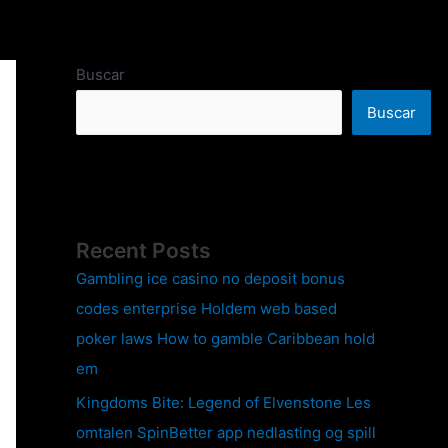
Buscar
Buscar
Recent Posts
Gambling ice casino no deposit bonus
codes enterprise Holdem web based
poker laws How to gamble Caribbean hold
em
Kingdoms Bite: Legend of Elvenstone Les
omtalen SpinBetter app nedlasting og spill