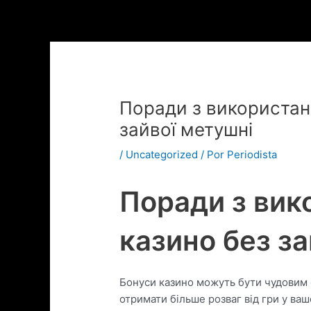
Ir
al
contenido
Поради з використан
зайвої метушні
/
Uncategorized
/ Por
Periodista
Поради з вик
казино без за
Бонуси казино можуть бути чудовим 
отримати більше розваг від гри у ва