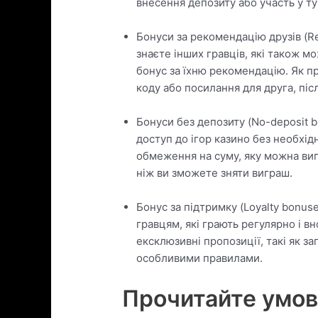
внесення депозиту або участь у ту
Бонуси за рекомендацію друзів (Re
знаєте інших гравців, які також м
бонус за їхню рекомендацію. Як п
коду або посилання для друга, піс
Бонуси без депозиту (No-deposit 
доступ до ігор казино без необхід
обмеження на суму, яку можна виг
ніж ви зможете зняти виграш.
Бонус за підтримку (Loyalty bonu
гравцям, які грають регулярно і в
ексклюзивні пропозиції, такі як за
особливими правилами.
Прочитайте умов