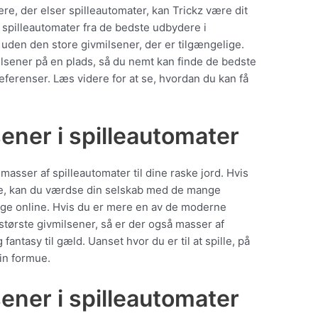
re, der elser spilleautomater, kan Trickz være dit
spilleautomater fra de bedste udbydere i
uden den store givmilsener, der er tilgængelige.
milsener på en plads, så du nemt kan finde de bedste
eferenser. Læs videre for at se, hvordan du kan få
ener i spilleautomater
masser af spilleautomater til dine raske jord. Hvis
dre, kan du værdse din selskab med de mange
elige online. Hvis du er mere en av de moderne
 største givmilsener, så er der også masser af
fantasy til gæld. Uanset hvor du er til at spille, på
din formue.
ener i spilleautomater