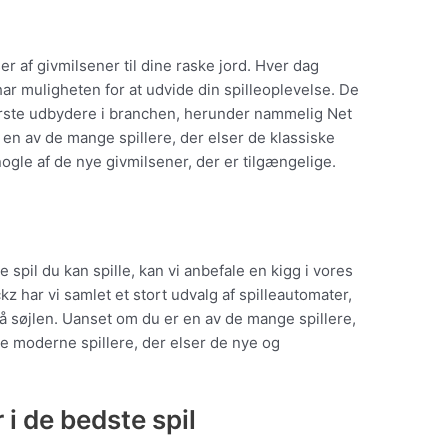
er af givmilsener til dine raske jord. Hver dag
 har muligheten for at udvide din spilleoplevelse. De
tørste udbydere i branchen, herunder nammelig Net
 en av de mange spillere, der elser de klassiske
 nogle af de nye givmilsener, der er tilgængelige.
 spil du kan spille, kan vi anbefale en kigg i vores
kz har vi samlet et stort udvalg af spilleautomater,
å søjlen. Uanset om du er en av de mange spillere,
 de moderne spillere, der elser de nye og
 i de bedste spil