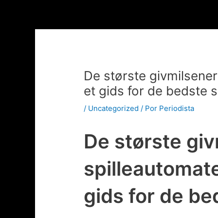
Ir
al
contenido
De største givmilsener
et gids for de bedste s
/
Uncategorized
/ Por
Periodista
De største giv
spilleautomate
gids for de be