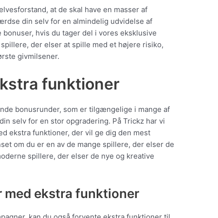
elvesforstand, at de skal have en masser af
ærdse din selv for en almindelig udvidelse af
 bonuser, hvis du tager del i vores eksklusive
illere, der elser at spille med et højere risiko,
ørste givmilsener.
kstra funktioner
ende bonusrunder, som er tilgængelige i mange af
in selv for en stor opgradering. På Trickz har vi
d ekstra funktioner, der vil ge dig den mest
et om du er en av de mange spillere, der elser de
oderne spillere, der elser de nye og kreative
r med ekstra funktioner
pagner, kan du også forvente ekstra funktioner til