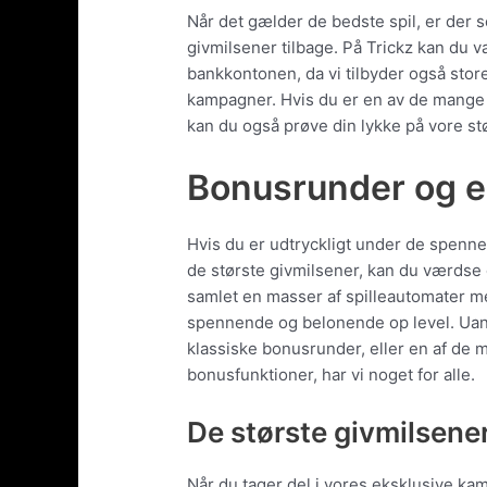
Når det gælder de bedste spil, er der s
givmilsener tilbage. På Trickz kan du v
bankkontonen, da vi tilbyder også store
kampagner. Hvis du er en av de mange sp
kan du også prøve din lykke på vore st
Bonusrunder og e
Hvis du er udtryckligt under de spenn
de største givmilsener, kan du værdse d
samlet en masser af spilleautomater me
spennende og belonende op level. Uans
klassiske bonusrunder, eller en af de m
bonusfunktioner, har vi noget for alle.
De største givmilsene
Når du tager del i vores eksklusive kam