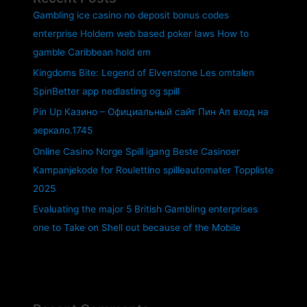
Gambling ice casino no deposit bonus codes
enterprise Holdem web based poker laws How to
gamble Caribbean hold em
Kingdoms Bite: Legend of Elvenstone Les omtalen
SpinBetter app nedlasting og spill
Pin Up Казино – Официальный сайт Пин Ап вход на
зеркало.1745
Online Casino Norge Spill igang Beste Casinoer
Kampanjekode for Roulettino spilleautomater Toppliste
2025
Evaluating the major 5 British Gambling enterprises
one to Take on Shell out because of the Mobile