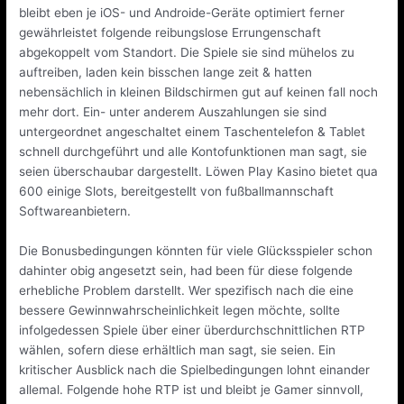
bleibt eben je iOS- und Androide-Geräte optimiert ferner
gewährleistet folgende reibungslose Errungenschaft
abgekoppelt vom Standort. Die Spiele sie sind mühelos zu
auftreiben, laden kein bisschen lange zeit & hatten
nebensächlich in kleinen Bildschirmen gut auf keinen fall noch
mehr dort. Ein- unter anderem Auszahlungen sie sind
untergeordnet angeschaltet einem Taschentelefon & Tablet
schnell durchgeführt und alle Kontofunktionen man sagt, sie
seien überschaubar dargestellt. Löwen Play Kasino bietet qua
600 einige Slots, bereitgestellt von fußballmannschaft
Softwareanbietern.
Die Bonusbedingungen könnten für viele Glücksspieler schon
dahinter obig angesetzt sein, had been für diese folgende
erhebliche Problem darstellt. Wer spezifisch nach die eine
bessere Gewinnwahrscheinlichkeit legen möchte, sollte
infolgedessen Spiele über einer überdurchschnittlichen RTP
wählen, sofern diese erhältlich man sagt, sie seien. Ein
kritischer Ausblick nach die Spielbedingungen lohnt einander
allemal. Folgende hohe RTP ist und bleibt je Gamer sinnvoll,