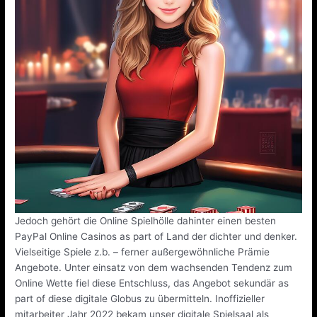
Jedoch gehört die Online Spielhölle dahinter einen besten
PayPal Online Casinos as part of Land der dichter und denker.
Vielseitige Spiele z.b. – ferner außergewöhnliche Prämie
Angebote. Unter einsatz von dem wachsenden Tendenz zum
Online Wette fiel diese Entschluss, das Angebot sekundär as
part of diese digitale Globus zu übermitteln. Inoffizieller
mitarbeiter Jahr 2022 bekam unser digitale Spielsaal als