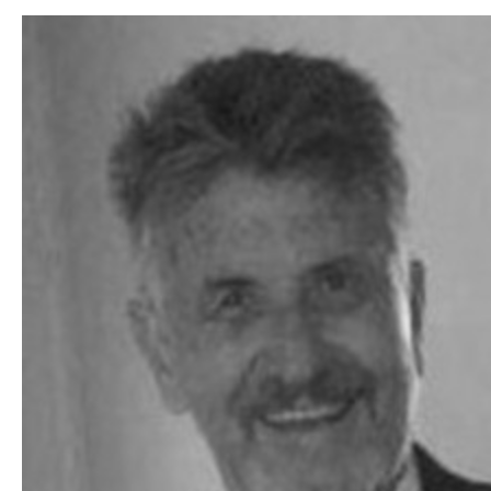
Ir
al
contenido