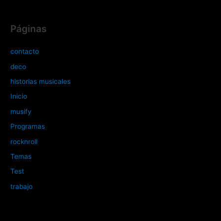
Páginas
contacto
deco
historias musicales
Inicio
musify
Programas
rocknroll
Temas
Test
trabajo