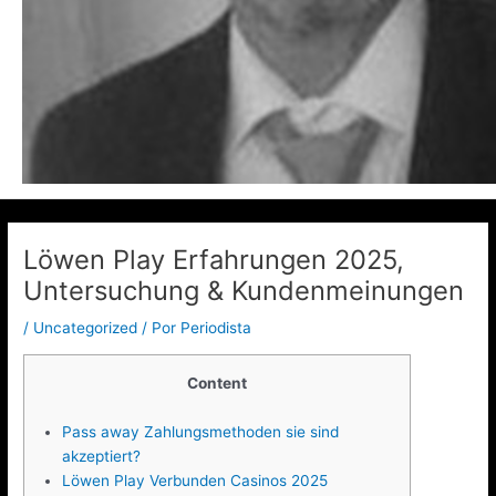
Löwen Play Erfahrungen 2025,
Untersuchung & Kundenmeinungen
/
Uncategorized
/ Por
Periodista
Content
Pass away Zahlungsmethoden sie sind
akzeptiert?
Löwen Play Verbunden Casinos 2025