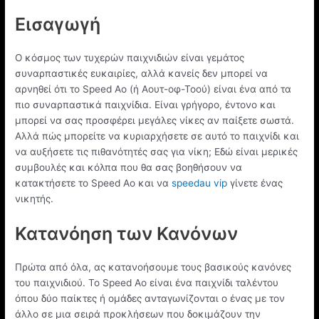
Εισαγωγή
Ο κόσμος των τυχερών παιχνιδιών είναι γεμάτος
συναρπαστικές ευκαιρίες, αλλά κανείς δεν μπορεί να
αρνηθεί ότι το Speed Ao (ή Αουτ-οφ-Τοού) είναι ένα από τα
πιο συναρπαστικά παιχνίδια. Είναι γρήγορο, έντονο και
μπορεί να σας προσφέρει μεγάλες νίκες αν παίξετε σωστά.
Αλλά πώς μπορείτε να κυριαρχήσετε σε αυτό το παιχνίδι και
να αυξήσετε τις πιθανότητές σας για νίκη; Εδώ είναι μερικές
συμβουλές και κόλπα που θα σας βοηθήσουν να
κατακτήσετε το Speed Ao και να
speedau vip
γίνετε ένας
νικητής.
Κατανόηση των Κανόνων
Πρώτα από όλα, ας κατανοήσουμε τους βασικούς κανόνες
του παιχνιδιού. Το Speed Ao είναι ένα παιχνίδι ταλέντου
όπου δύο παίκτες ή ομάδες ανταγωνίζονται ο ένας με τον
άλλο σε μια σειρά προκλήσεων που δοκιμάζουν την