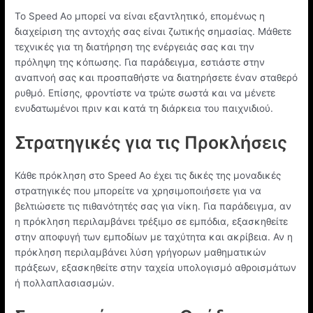
Το Speed Ao μπορεί να είναι εξαντλητικό, επομένως η
διαχείριση της αντοχής σας είναι ζωτικής σημασίας. Μάθετε
τεχνικές για τη διατήρηση της ενέργειάς σας και την
πρόληψη της κόπωσης. Για παράδειγμα, εστιάστε στην
αναπνοή σας και προσπαθήστε να διατηρήσετε έναν σταθερό
ρυθμό. Επίσης, φροντίστε να τρώτε σωστά και να μένετε
ενυδατωμένοι πριν και κατά τη διάρκεια του παιχνιδιού.
Στρατηγικές για τις Προκλήσεις
Κάθε πρόκληση στο Speed Ao έχει τις δικές της μοναδικές
στρατηγικές που μπορείτε να χρησιμοποιήσετε για να
βελτιώσετε τις πιθανότητές σας για νίκη. Για παράδειγμα, αν
η πρόκληση περιλαμβάνει τρέξιμο σε εμπόδια, εξασκηθείτε
στην αποφυγή των εμποδίων με ταχύτητα και ακρίβεια. Αν η
πρόκληση περιλαμβάνει λύση γρήγορων μαθηματικών
πράξεων, εξασκηθείτε στην ταχεία υπολογισμό αθροισμάτων
ή πολλαπλασιασμών.