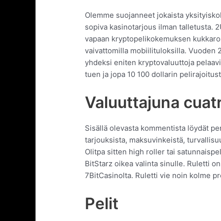
Olemme suojanneet jokaista yksityiskoh
sopiva kasinotarjous ilman talletusta. 
vapaan kryptopelikokemuksen kukkaropohj
vaivattomilla mobiilituloksilla. Vuoden 
yhdeksi eniten kryptovaluuttoja pelaav
tuen ja jopa 10 100 dollarin pelirajoitus
Valuuttajuna cuat
Sisällä olevasta kommentista löydät per
tarjouksista, maksuvinkeistä, turvalli
Olitpa sitten high roller tai satunnaisp
BitStarz oikea valinta sinulle. Ruletti o
7BitCasinolta. Ruletti vie noin kolme p
Pelit