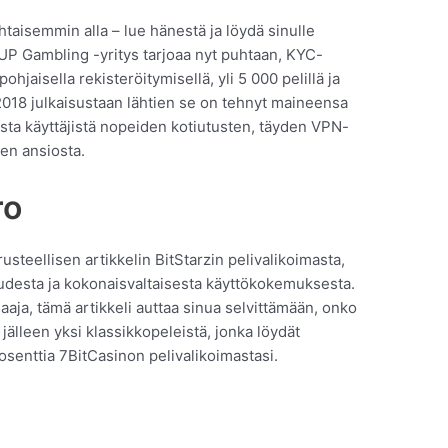
taisemmin alla – lue hänestä ja löydä sinulle
2UP Gambling -yritys tarjoaa nyt puhtaan, KYC-
aisella rekisteröitymisellä, yli 5 000 pelillä ja
2018 julkaisustaan ​​lähtien se on tehnyt maineensa
ista käyttäjistä nopeiden kotiutusten, täyden VPN-
ten ansiosta.
ro
usteellisen artikkelin BitStarzin pelivalikoimasta,
suudesta ja kokonaisvaltaisesta käyttökokemuksesta.
elaaja, tämä artikkeli auttaa sinua selvittämään, onko
n jälleen yksi klassikkopeleistä, jonka löydät
rosenttia 7BitCasinon pelivalikoimastasi.