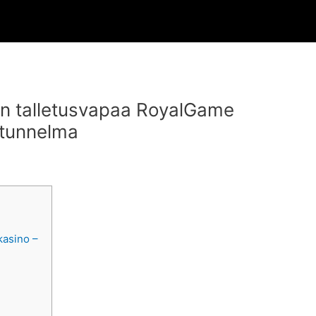
nen talletusvapaa RoyalGame
itunnelma
kasino –