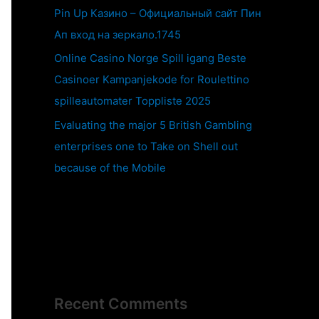
Pin Up Казино – Официальный сайт Пин
Ап вход на зеркало.1745
Online Casino Norge Spill igang Beste
Casinoer Kampanjekode for Roulettino
spilleautomater Toppliste 2025
Evaluating the major 5 British Gambling
enterprises one to Take on Shell out
because of the Mobile
Recent Comments