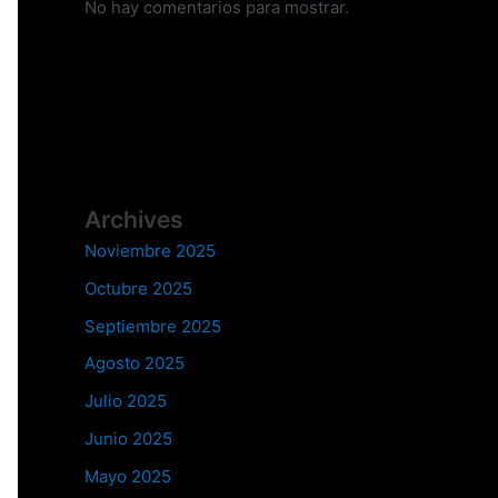
No hay comentarios para mostrar.
Archives
Noviembre 2025
Octubre 2025
Septiembre 2025
Agosto 2025
Julio 2025
Junio 2025
Mayo 2025