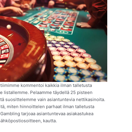
n tiimimme kommentoi kaikkia ilman talletusta
lle listallemme. Pelaamme täydellä 25 pisteen
tä suosittelemme vain asiantuntevia nettikasinoita.
itä, miten hinnoittelen parhaat ilman talletusta
t Gambling tarjoaa asiantuntevaa asiakastukea
sähköpostiosoitteen, kautta.