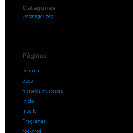
Categories
Uncategorized
Páginas
contacto
deco
historias musicales
Inicio
musify
Programas
rocknroll