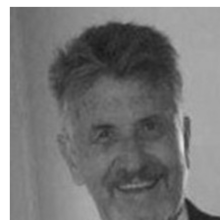
Ir
al
contenido