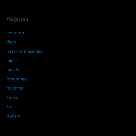
Páginas
contacto
deco
historias musicales
Inicio
musify
Programas
rocknroll
Temas
Test
trabajo