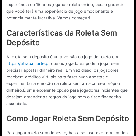
experiência de 15 anos jogando roleta online, posso garantir
que você terá uma experiência de jogo emocionante e
potencialmente lucrativa. Vamos começar!
Características da Roleta Sem
Depósito
A roleta sem depósito é uma versão do jogo de roleta em
https://atrapalharte.pt
que os jogadores podem jogar sem
precisar apostar dinheiro real. Em vez disso, os jogadores
recebem créditos virtuais para fazer suas apostas e
experimentar a emoção da roleta sem arriscar seu próprio
dinheiro.É uma excelente opção para jogadores iniciantes que
desejam aprender as regras do jogo sem o risco financeiro
associado.
Como Jogar Roleta Sem Depósito
Para jogar roleta sem depósito, basta se inscrever em um dos