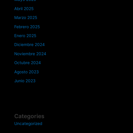
Abril 2025
Marzo 2025
Febrero 2025
Enero 2025
Diciembre 2024
Noviembre 2024
Octubre 2024
Agosto 2023
Junio 2023
Categories
Uncategorized