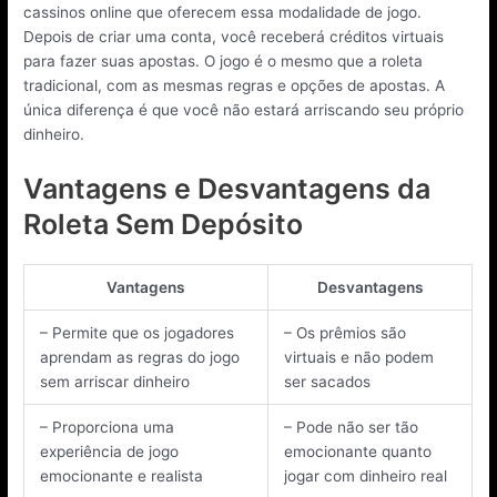
cassinos online que oferecem essa modalidade de jogo.
Depois de criar uma conta, você receberá créditos virtuais
para fazer suas apostas. O jogo é o mesmo que a roleta
tradicional, com as mesmas regras e opções de apostas. A
única diferença é que você não estará arriscando seu próprio
dinheiro.
Vantagens e Desvantagens da
Roleta Sem Depósito
Vantagens
Desvantagens
– Permite que os jogadores
– Os prêmios são
aprendam as regras do jogo
virtuais e não podem
sem arriscar dinheiro
ser sacados
– Proporciona uma
– Pode não ser tão
experiência de jogo
emocionante quanto
emocionante e realista
jogar com dinheiro real