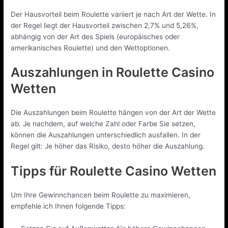
Der Hausvorteil beim Roulette variiert je nach Art der Wette. In
der Regel liegt der Hausvorteil zwischen 2,7% und 5,26%,
abhängig von der Art des Spiels (europäisches oder
amerikanisches Roulette) und den Wettoptionen.
Auszahlungen in Roulette Casino
Wetten
Die Auszahlungen beim Roulette hängen von der Art der Wette
ab. Je nachdem, auf welche Zahl oder Farbe Sie setzen,
können die Auszahlungen unterschiedlich ausfallen. In der
Regel gilt: Je höher das Risiko, desto höher die Auszahlung.
Tipps für Roulette Casino Wetten
Um Ihre Gewinnchancen beim Roulette zu maximieren,
empfehle ich Ihnen folgende Tipps: