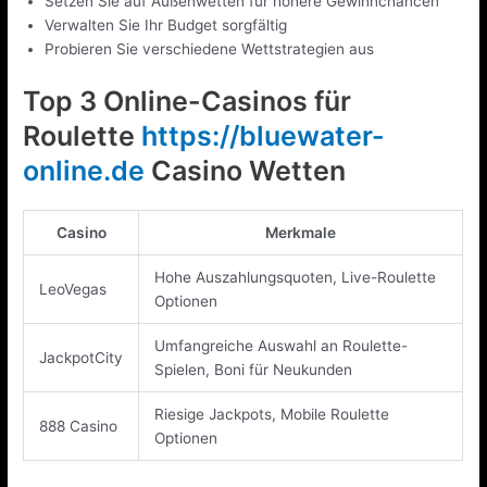
Setzen Sie auf Außenwetten für höhere Gewinnchancen
Verwalten Sie Ihr Budget sorgfältig
Probieren Sie verschiedene Wettstrategien aus
Top 3 Online-Casinos für
Roulette
https://bluewater-
online.de
Casino Wetten
Casino
Merkmale
Hohe Auszahlungsquoten, Live-Roulette
LeoVegas
Optionen
Umfangreiche Auswahl an Roulette-
JackpotCity
Spielen, Boni für Neukunden
Riesige Jackpots, Mobile Roulette
888 Casino
Optionen