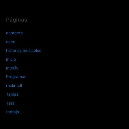
Páginas
contacto
deco
historias musicales
Inicio
musify
Programas
rocknroll
Temas
Test
trabajo