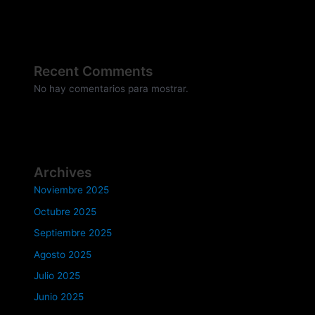
Recent Comments
No hay comentarios para mostrar.
Archives
Noviembre 2025
Octubre 2025
Septiembre 2025
Agosto 2025
Julio 2025
Junio 2025