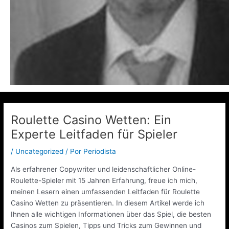
Roulette Casino Wetten: Ein
Experte Leitfaden für Spieler
/
Uncategorized
/ Por
Periodista
Als erfahrener Copywriter und leidenschaftlicher Online-
Roulette-Spieler mit 15 Jahren Erfahrung, freue ich mich,
meinen Lesern einen umfassenden Leitfaden für Roulette
Casino Wetten zu präsentieren. In diesem Artikel werde ich
Ihnen alle wichtigen Informationen über das Spiel, die besten
Casinos zum Spielen, Tipps und Tricks zum Gewinnen und