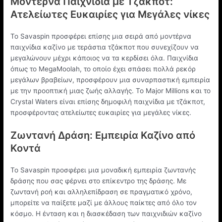
Μοντέρνα Παιχνίδια με Τζάκποτ:
Ατελείωτες Ευκαιρίες για Μεγάλες νίκες
Το Savaspin προσφέρει επίσης μια σειρά από μοντέρνα
παιχνίδια καζίνο με τεράστια τζάκποτ που συνεχίζουν να
μεγαλώνουν μέχρι κάποιος να τα κερδίσει όλα. Παιχνίδια
όπως το MegaMoolah, το οποίο έχει σπάσει πολλά ρεκόρ
μεγάλων βραβείων, προσφέρουν μια συναρπαστική εμπειρία
με την προοπτική μιας ζωής αλλαγής. Το Major Millions και το
Crystal Waters είναι επίσης δημοφιλή παιχνίδια με τζάκποτ,
προσφέροντας ατελείωτες ευκαιρίες για μεγάλες νίκες.
Ζωντανή Δράση: Εμπειρία Καζίνο από
Κοντά
Το Savaspin προσφέρει μια μοναδική εμπειρία ζωντανής
δράσης που σας φέρνει στο επίκεντρο της δράσης. Με
ζωντανή ροή και αλληλεπίδραση σε πραγματικό χρόνο,
μπορείτε να παίξετε μαζί με άλλους παίκτες από όλο τον
κόσμο. Η ένταση και η διασκέδαση των παιχνιδιών καζίνο