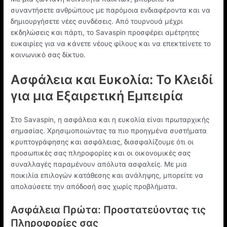
συναντήσετε ανθρώπους με παρόμοια ενδιαφέροντα και να
δημιουργήσετε νέες συνδέσεις. Από τουρνουά μέχρι
εκδηλώσεις και πάρτι, το Savaspin προσφέρει αμέτρητες
ευκαιρίες για να κάνετε νέους φίλους και να επεκτείνετε το
κοινωνικό σας δίκτυο.
Ασφάλεια και Ευκολία: Το Κλειδί
για μια Εξαιρετική Εμπειρία
Στο Savaspin, η ασφάλεια και η ευκολία είναι πρωταρχικής
σημασίας. Χρησιμοποιώντας τα πιο προηγμένα συστήματα
κρυπτογράφησης και ασφάλειας, διασφαλίζουμε ότι οι
προσωπικές σας πληροφορίες και οι οικονομικές σας
συναλλαγές παραμένουν απόλυτα ασφαλείς. Με μια
ποικιλία επιλογών κατάθεσης και ανάληψης, μπορείτε να
απολαύσετε την απόδοσή σας χωρίς προβλήματα.
Ασφάλεια Πρώτα: Προστατεύοντας τις
Πληροφορίες σας