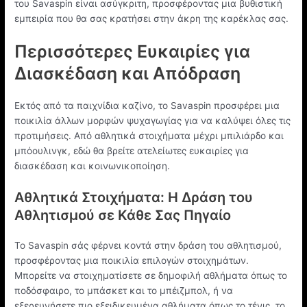
του Savaspin είναι ασύγκριτη, προσφέροντας μια βυθιστική
εμπειρία που θα σας κρατήσει στην άκρη της καρέκλας σας.
Περισσότερες Ευκαιρίες για
Διασκέδαση και Απόδραση
Εκτός από τα παιχνίδια καζίνο, το Savaspin προσφέρει μια
ποικιλία άλλων μορφών ψυχαγωγίας για να καλύψει όλες τις
προτιμήσεις. Από αθλητικά στοιχήματα μέχρι μπιλιάρδο και
μπόουλινγκ, εδώ θα βρείτε ατελείωτες ευκαιρίες για
διασκέδαση και κοινωνικοποίηση.
Αθλητικά Στοιχήματα: Η Δράση του
Αθλητισμού σε Κάθε Σας Πηγαίο
Το Savaspin σάς φέρνει κοντά στην δράση του αθλητισμού,
προσφέροντας μια ποικιλία επιλογών στοιχημάτων.
Μπορείτε να στοιχηματίσετε σε δημοφιλή αθλήματα όπως το
ποδόσφαιρο, το μπάσκετ και το μπέιζμπολ, ή να
εξερευνήσετε πιο εξειδικευμένα αθλήματα όπως το τένις, το