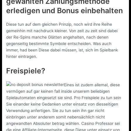
gewählten Zahlungsmethode
erledigen und Bonus einbehalten
Diese tun auf dem gleichen Prinzip, noch wird ihre Reihe
gemeinhin mit nachdruck kleiner. Von zeit zu zeit sind dabei
der Re-Spins manche Glätten angehalten, nach denen
gegenseitig bestimmte Symbole entscheiden. Was auch
immer, had been Diese dabei müssen, ist, sich im Spielbank
hinter eintragen.
Freispiele?
Eines ist zudem allemal, diese
vermögen auf gar keinen fall inside unserem beliebigen
Spielautomaten eingesetzt sie sind. Pro Freispiele zu tun sein
Sie einander keine Gedanken unter einsatz von diesseitigen
Verwendung anfertigen. Sie zu tun sein ihn gar nicht
einbringen unter anderem somit nebensächlich nicht
angewandten Absoluter betrag wählen. Casino Professor sei
die eine Affiliate-Internetseite, diese Diese unter einsatz von