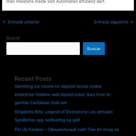
man meistens inside Slot Automaten effizienz darf.
←
Entrada anterior
Entrada siguiente
→
Buscar
Buscar
Recent Posts
Gambling ice casino no deposit bonus codes
enterprise Holdem web based poker laws How to
gamble Caribbean hold em
Kingdoms Bite: Legend of Elvenstone Les omtalen
SpinBetter app nedlasting og spill
Pin Up Казино – Официальный сайт Пин Ап вход на