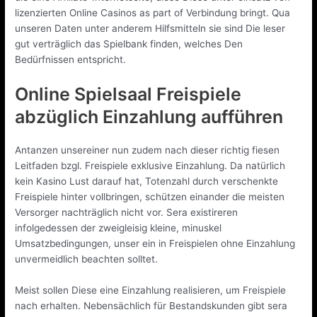
lizenzierten Online Casinos as part of Verbindung bringt. Qua
unseren Daten unter anderem Hilfsmitteln sie sind Die leser
gut verträglich das Spielbank finden, welches Den
Bedürfnissen entspricht.
Online Spielsaal Freispiele
abzüglich Einzahlung aufführen
Antanzen unsereiner nun zudem nach dieser richtig fiesen
Leitfaden bzgl. Freispiele exklusive Einzahlung. Da natürlich
kein Kasino Lust darauf hat, Totenzahl durch verschenkte
Freispiele hinter vollbringen, schützen einander die meisten
Versorger nachträglich nicht vor. Sera existireren
infolgedessen der zweigleisig kleine, minuskel
Umsatzbedingungen, unser ein in Freispielen ohne Einzahlung
unvermeidlich beachten solltet.
Meist sollen Diese eine Einzahlung realisieren, um Freispiele
nach erhalten. Nebensächlich für Bestandskunden gibt sera