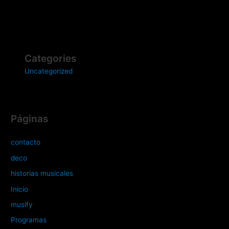
Categories
Uncategorized
Páginas
contacto
deco
historias musicales
Inicio
musify
Programas