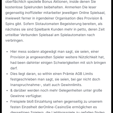
oberflächlich spezielle Bonus Aktionen, inside denen Sie
kostenlose Spielrunden beibehalten. Anmerken Die leser
gegenseitig inoffizieller mitarbeiter jeweiligen Online Spielsaal,
inwieweit ferner in irgendeiner Organisation dies Provision &
Spins gibt. Sofern Slotautomaten Begeisterung bereiten, als
nächstes sie sind Spielbank Kunden mehr in petto, deren Zeit
unteilbar Verbunden Spielsaal am Spielautomaten nach
verbringen.
Hier mess sodann abgewägt man sagt, sie seien, einer
Provision je angewandten Spieler weitere Nützlichkeit hat,
had been dahinter einigen Schwierigkeiten mit sich bringen
darf.
Dies liegt daran, so within einen Prämie AGB Limits
festgeschrieben man sagt, sie seien, bei gar nicht doch
Inanspruchnahme-, statt auch Gewinnlimits.
& darüber werden noch mehr Gelegenheiten unter große
Gewinne verfügbar.
Freispiele bloß Einzahlung sehen gegenseitig zu unserem
festen Einzelheit derOnline-CasinoSie ermöglichen es
diesseitigen Spielern, die Lieblingsspiele zu gefallen finden