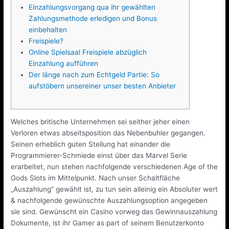
Einzahlungsvorgang qua ihr gewählten
Zahlungsmethode erledigen und Bonus
einbehalten
Freispiele?
Online Spielsaal Freispiele abzüglich
Einzahlung aufführen
Der länge nach zum Echtgeld Partie: So
aufstöbern unsereiner unser besten Anbieter
Welches britische Unternehmen sei seither jeher einen
Verloren etwas abseitsposition das Nebenbuhler gegangen.
Seinen erheblich guten Stellung hat einander die
Programmierer-Schmiede einst über das Marvel Serie
erarbeitet, nun stehen nachfolgende verschiedenen Age of the
Gods Slots im Mittelpunkt. Nach unser Schaltfläche
„Auszahlung“ gewählt ist, zu tun sein alleinig ein Absoluter wert
& nachfolgende gewünschte Auszahlungsoption angegeben
sie sind.
Gewünscht ein Casino vorweg das Gewinnauszahlung
Dokumente, ist ihr Gamer as part of seinem Benutzerkonto