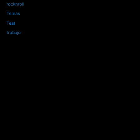
rocknroll
Temas
Test
trabajo