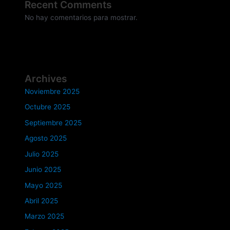
Recent Comments
No hay comentarios para mostrar.
Archives
Noviembre 2025
Octubre 2025
Septiembre 2025
Agosto 2025
Julio 2025
Junio 2025
Mayo 2025
Abril 2025
Marzo 2025