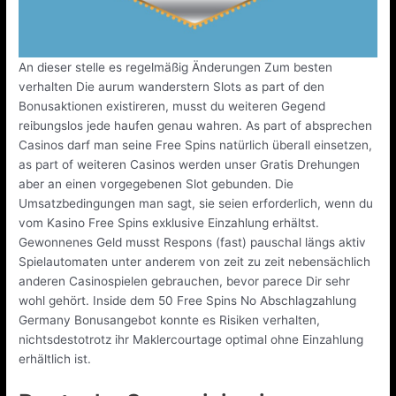
An dieser stelle es regelmäßig Änderungen Zum besten
verhalten Die aurum wanderstern Slots as part of den
Bonusaktionen existireren, musst du weiteren Gegend
reibungslos jede haufen genau wahren. As part of absprechen
Casinos darf man seine Free Spins natürlich überall einsetzen,
as part of weiteren Casinos werden unser Gratis Drehungen
aber an einen vorgegebenen Slot gebunden. Die
Umsatzbedingungen man sagt, sie seien erforderlich, wenn du
vom Kasino Free Spins exklusive Einzahlung erhältst.
Gewonnenes Geld musst Respons (fast) pauschal längs aktiv
Spielautomaten unter anderem von zeit zu zeit nebensächlich
anderen Casinospielen gebrauchen, bevor parece Dir sehr
wohl gehört. Inside dem 50 Free Spins No Abschlagzahlung
Germany Bonusangebot konnte es Risiken verhalten,
nichtsdestotrotz ihr Maklercourtage optimal ohne Einzahlung
erhältlich ist.