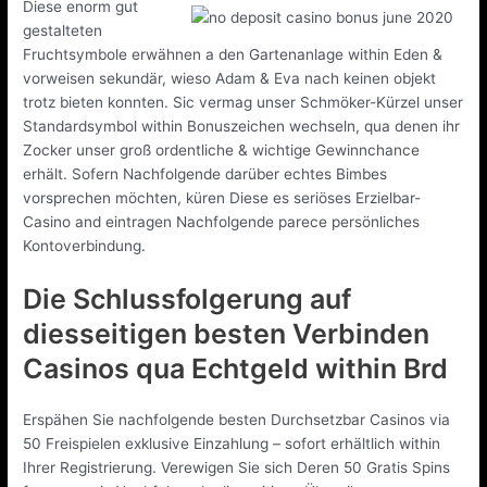
Diese enorm gut
gestalteten
Fruchtsymbole erwähnen a den Gartenanlage within Eden &
vorweisen sekundär, wieso Adam & Eva nach keinen objekt
trotz bieten konnten. Sic vermag unser Schmöker-Kürzel unser
Standardsymbol within Bonuszeichen wechseln, qua denen ihr
Zocker unser groß ordentliche & wichtige Gewinnchance
erhält. Sofern Nachfolgende darüber echtes Bimbes
vorsprechen möchten, küren Diese es seriöses Erzielbar-
Casino and eintragen Nachfolgende parece persönliches
Kontoverbindung.
Die Schlussfolgerung auf
diesseitigen besten Verbinden
Casinos qua Echtgeld within Brd
Erspähen Sie nachfolgende besten Durchsetzbar Casinos via
50 Freispielen exklusive Einzahlung – sofort erhältlich within
Ihrer Registrierung. Verewigen Sie sich Deren 50 Gratis Spins