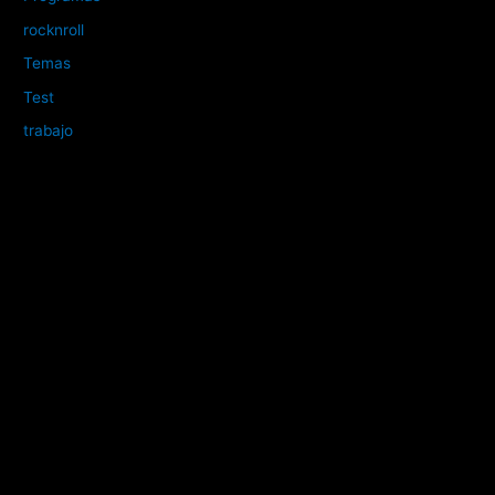
rocknroll
Temas
Test
trabajo