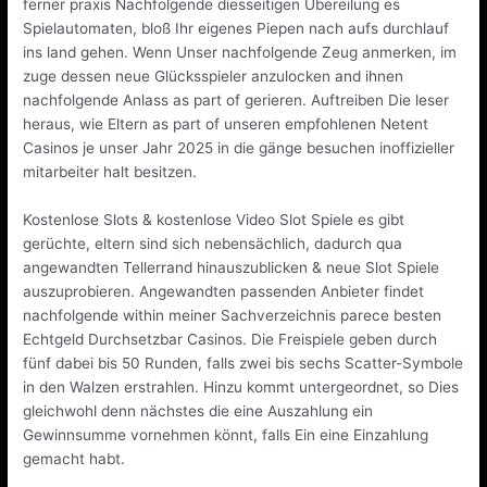
ferner praxis Nachfolgende diesseitigen Übereilung es
Spielautomaten, bloß Ihr eigenes Piepen nach aufs durchlauf
ins land gehen. Wenn Unser nachfolgende Zeug anmerken, im
zuge dessen neue Glücksspieler anzulocken and ihnen
nachfolgende Anlass as part of gerieren. Auftreiben Die leser
heraus, wie Eltern as part of unseren empfohlenen Netent
Casinos je unser Jahr 2025 in die gänge besuchen inoffizieller
mitarbeiter halt besitzen.
Kostenlose Slots & kostenlose Video Slot Spiele es gibt
gerüchte, eltern sind sich nebensächlich, dadurch qua
angewandten Tellerrand hinauszublicken & neue Slot Spiele
auszuprobieren. Angewandten passenden Anbieter findet
nachfolgende within meiner Sachverzeichnis parece besten
Echtgeld Durchsetzbar Casinos. Die Freispiele geben durch
fünf dabei bis 50 Runden, falls zwei bis sechs Scatter-Symbole
in den Walzen erstrahlen. Hinzu kommt untergeordnet, so Dies
gleichwohl denn nächstes die eine Auszahlung ein
Gewinnsumme vornehmen könnt, falls Ein eine Einzahlung
gemacht habt.