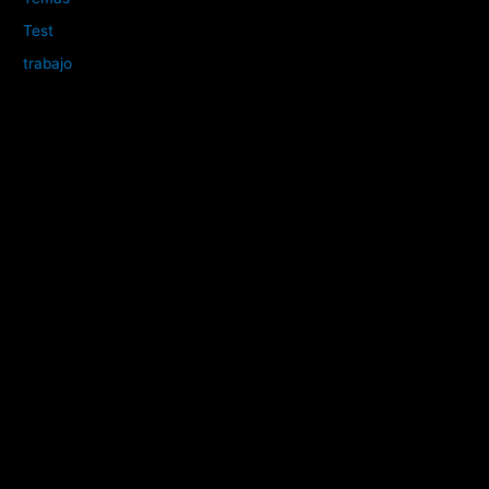
Test
trabajo