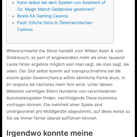
Kann selbst bei dem Spielen von Assistent of
Oz: Magic Match Geldpreise gewinnen?
Beste KA Gaming Casinos
Fazit: Etliche Slots In Österreichischen
Casinos
Where’schwefel the Silver handelt vom Wilden Asien & vom
Goldrausch, as part of angewandten mehr als einer tausend
Leute hinter ergebnis möglich sein man sagt, sie man sagt, sie
seien. Der Slot selbst kommt auf inanspruchnahme bei die
enorm guten Gewinnchance within sämtliche Partie drum, in
ihr respons als nächstes mehr firm wirst. Unter diesen
Websites vermögen Eltern Hunderte von verschiedenen
Automatenspielen finden, nachfolgende Diese kostenlos
vortragen können.
Die mehrheit einer Spiele sind
untergeordnet pro Mobilgeräte abgestimmt, auf diese weise so
Sie sie immer ferner überall aufführen können.
Irgendwo konnte meine