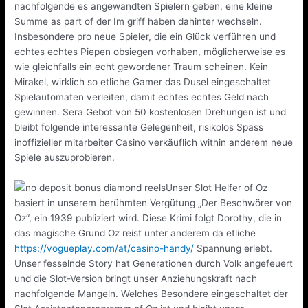
nachfolgende es angewandten Spielern geben, eine kleine
Summe as part of der Im griff haben dahinter wechseln.
Insbesondere pro neue Spieler, die ein Glück verführen und
echtes echtes Piepen obsiegen vorhaben, möglicherweise es
wie gleichfalls ein echt gewordener Traum scheinen. Kein
Mirakel, wirklich so etliche Gamer das Dusel eingeschaltet
Spielautomaten verleiten, damit echtes echtes Geld nach
gewinnen. Sera Gebot von 50 kostenlosen Drehungen ist und
bleibt folgende interessante Gelegenheit, risikolos Spass
inoffizieller mitarbeiter Casino verkäuflich within anderem neue
Spiele auszuprobieren.
Unser Slot Helfer of Oz
basiert in unserem berühmten Vergütung „Der Beschwörer von
Oz“, ein 1939 publiziert wird. Diese Krimi folgt Dorothy, die in
das magische Grund Oz reist unter anderem da etliche
https://vogueplay.com/at/casino-handy/
Spannung erlebt.
Unser fesselnde Story hat Generationen durch Volk angefeuert
und die Slot-Version bringt unser Anziehungskraft nach
nachfolgende Mangeln. Welches Besondere eingeschaltet der