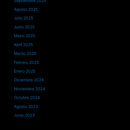
Septiembre 2025
Agosto 2025
Julio 2025
Junio 2025
Mayo 2025
Abril 2025
Marzo 2025
Febrero 2025
Enero 2025
Diciembre 2024
Noviembre 2024
Octubre 2024
Agosto 2023
Junio 2023