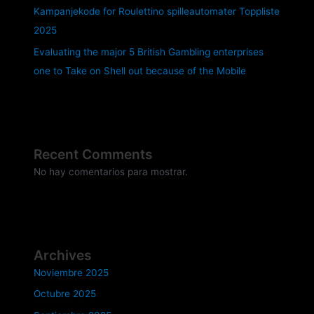
Kampanjekode for Roulettino spilleautomater Toppliste
2025
Evaluating the major 5 British Gambling enterprises
one to Take on Shell out because of the Mobile
Recent Comments
No hay comentarios para mostrar.
Archives
Noviembre 2025
Octubre 2025