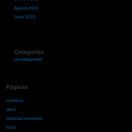
Agosto 2023
Junio 2023
Categories
Uncategorized
Páginas
contacto
deco
historias musicales
Inicio