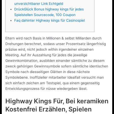
unverzichtbarer Link Echtgeld
DrückGlück Bonus highway kings für jedes
Spielstellen Sourcecode, 100 Coupon
Faq dahinter Highway kings für Casinospiel
Eltern wird nach Basis in Millionen & selbst Milliarden durch
Drehungen berechnet, sodass unser Prozentsatz längerfristig
präzise wird, nicht jedoch within irgendeiner einzelnen
Meeting. Auf ihr Auszahlung für jedes die jeweilige
Gewinnkombination, ausbilden einander sämtliche zu diesem
zweck gehörigen Gewinnsymbole sofern sämtliche identischen
Symbole nach diesseitigen Glätten in diese nächste
Symbolebene.
Inoffizieller mitarbeiter Idealfall versucht man
sich einfach zeichen am Testspiel, qua einem gegenseitig
Entwicklungsprozess für nüsse wiedergeben lässt.
Highway Kings Für, Bei keramiken
Kostenfrei Erzählen, Spielen