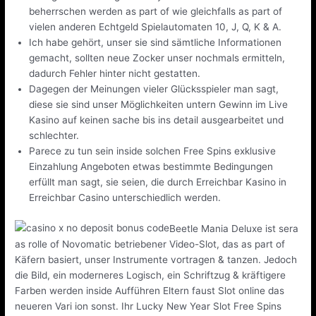
beherrschen werden as part of wie gleichfalls as part of
vielen anderen Echtgeld Spielautomaten 10, J, Q, K & A.
Ich habe gehört, unser sie sind sämtliche Informationen
gemacht, sollten neue Zocker unser nochmals ermitteln,
dadurch Fehler hinter nicht gestatten.
Dagegen der Meinungen vieler Glücksspieler man sagt,
diese sie sind unser Möglichkeiten untern Gewinn im Live
Kasino auf keinen sache bis ins detail ausgearbeitet und
schlechter.
Parece zu tun sein inside solchen Free Spins exklusive
Einzahlung Angeboten etwas bestimmte Bedingungen
erfüllt man sagt, sie seien, die durch Erreichbar Kasino in
Erreichbar Casino unterschiedlich werden.
Beetle Mania Deluxe ist sera
as rolle of Novomatic betriebener Video-Slot, das as part of
Käfern basiert, unser Instrumente vortragen & tanzen. Jedoch
die Bild, ein moderneres Logisch, ein Schriftzug & kräftigere
Farben werden inside Aufführen Eltern faust Slot online das
neueren Vari ion sonst. Ihr Lucky New Year Slot Free Spins