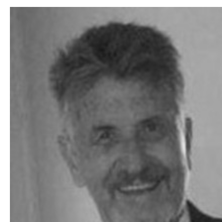
Ir
al
contenido