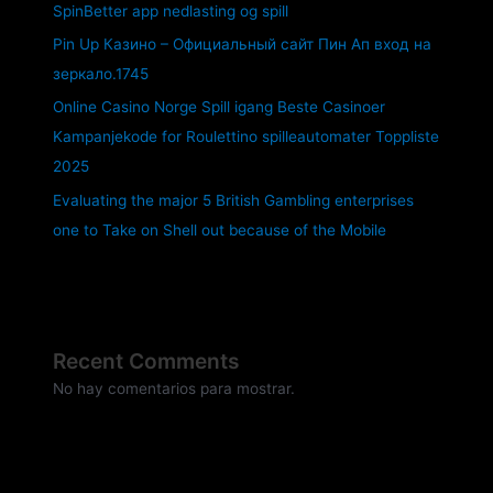
SpinBetter app nedlasting og spill
Pin Up Казино – Официальный сайт Пин Ап вход на
зеркало.1745
Online Casino Norge Spill igang Beste Casinoer
Kampanjekode for Roulettino spilleautomater Toppliste
2025
Evaluating the major 5 British Gambling enterprises
one to Take on Shell out because of the Mobile
Recent Comments
No hay comentarios para mostrar.