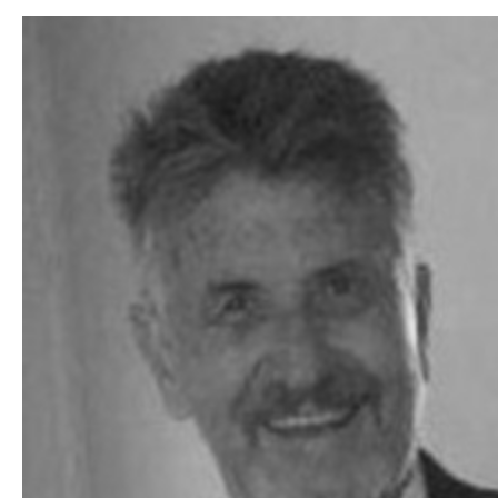
Ir
al
contenido