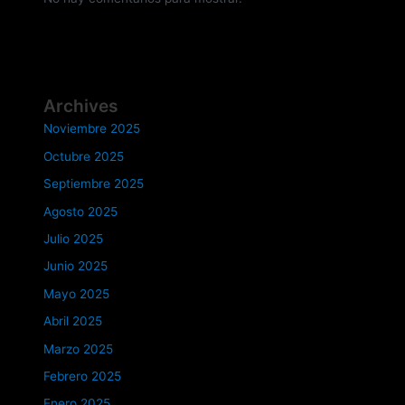
Archives
Noviembre 2025
Octubre 2025
Septiembre 2025
Agosto 2025
Julio 2025
Junio 2025
Mayo 2025
Abril 2025
Marzo 2025
Febrero 2025
Enero 2025