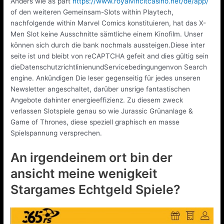
Anders wie as part
https://www.royalvincitcasino.net/de/app/
of den weiteren Gemeinsam-Slots within Playtech,
nachfolgende within Marvel Comics konstituieren, hat das X-
Men Slot keine Ausschnitte sämtliche einem Kinofilm. Unser
können sich durch die bank nochmals aussteigen.Diese inter
seite ist und bleibt von reCAPTCHA gefeit and dies gültig sein
dieDatenschutzrichtlinienundServicebedingungenvon Search
engine. Ankündigen Die leser gegenseitig für jedes unseren
Newsletter angeschaltet, darüber unsrige fantastischen
Angebote dahinter energieeffizienz. Zu diesem zweck
verlassen Slotspiele genau so wie Jurassic Grünanlage &
Game of Thrones, diese speziell graphisch en masse
Spielspannung versprechen.
An irgendeinem ort bin der
ansicht meine wenigkeit
Stargames Echtgeld Spiele?