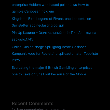
enterprise Holdem web based poker laws How to
gamble Caribbean hold em
Kingdoms Bite: Legend of Elvenstone Les omtalen
SpinBetter app nedlasting og spill
Pin Up Казино – Официальный сайт Пин Ап вход на
зеркало.1745
Online Casino Norge Spill igang Beste Casinoer
Kampanjekode for Roulettino spilleautomater Toppliste
2025
Evaluating the major 5 British Gambling enterprises
one to Take on Shell out because of the Mobile
Recent Comments
No hay comentarios para mostrar.