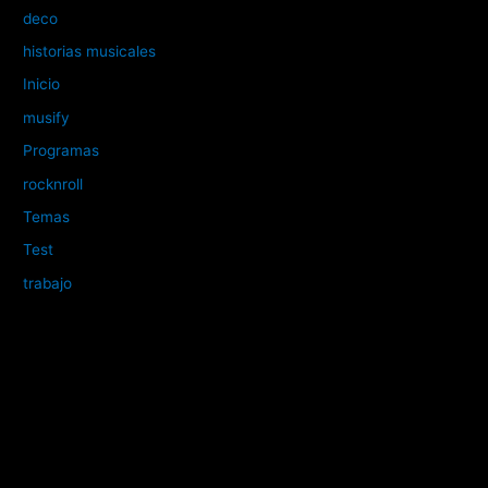
deco
historias musicales
Inicio
musify
Programas
rocknroll
Temas
Test
trabajo