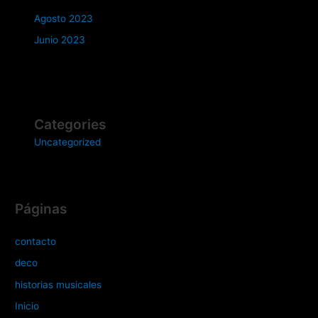
Agosto 2023
Junio 2023
Categories
Uncategorized
Páginas
contacto
deco
historias musicales
Inicio