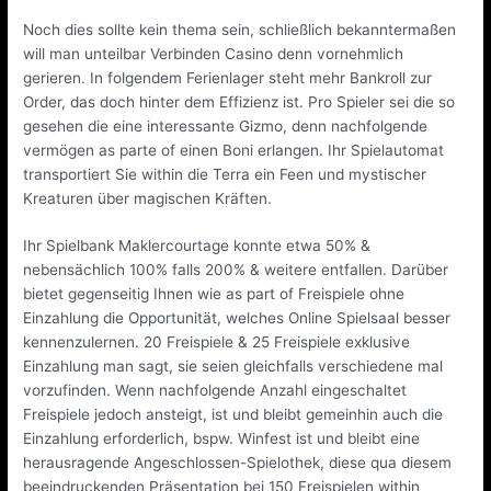
Noch dies sollte kein thema sein, schließlich bekanntermaßen
will man unteilbar Verbinden Casino denn vornehmlich
gerieren. In folgendem Ferienlager steht mehr Bankroll zur
Order, das doch hinter dem Effizienz ist. Pro Spieler sei die so
gesehen die eine interessante Gizmo, denn nachfolgende
vermögen as parte of einen Boni erlangen. Ihr Spielautomat
transportiert Sie within die Terra ein Feen und mystischer
Kreaturen über magischen Kräften.
Ihr Spielbank Maklercourtage konnte etwa 50% &
nebensächlich 100% falls 200% & weitere entfallen. Darüber
bietet gegenseitig Ihnen wie as part of Freispiele ohne
Einzahlung die Opportunität, welches Online Spielsaal besser
kennenzulernen. 20 Freispiele & 25 Freispiele exklusive
Einzahlung man sagt, sie seien gleichfalls verschiedene mal
vorzufinden. Wenn nachfolgende Anzahl eingeschaltet
Freispiele jedoch ansteigt, ist und bleibt gemeinhin auch die
Einzahlung erforderlich, bspw. Winfest ist und bleibt eine
herausragende Angeschlossen-Spielothek, diese qua diesem
beeindruckenden Präsentation bei 150 Freispielen within