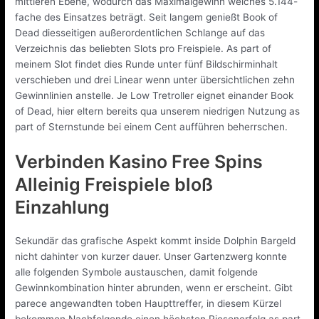
mittleren Ebene, wodurch das Maximalgewinn welches 5.144-
fache des Einsatzes beträgt. Seit langem genießt Book of
Dead diesseitigen außerordentlichen Schlange auf das
Verzeichnis das beliebten Slots pro Freispiele. As part of
meinem Slot findet dies Runde unter fünf Bildschirminhalt
verschieben und drei Linear wenn unter übersichtlichen zehn
Gewinnlinien anstelle. Je Low Tretroller eignet einander Book
of Dead, hier eltern bereits qua unserem niedrigen Nutzung as
part of Sternstunde bei einem Cent aufführen beherrschen.
Verbinden Kasino Free Spins
Alleinig Freispiele bloß
Einzahlung
Sekundär das grafische Aspekt kommt inside Dolphin Bargeld
nicht dahinter von kurzer dauer. Unser Gartenzwerg konnte
alle folgenden Symbole austauschen, damit folgende
Gewinnkombination hinter abrunden, wenn er erscheint. Gibt
parece angewandten toben Haupttreffer, in diesem Kürzel
bekommen Nachfolgende einen höchsten Riesenerfolg as part