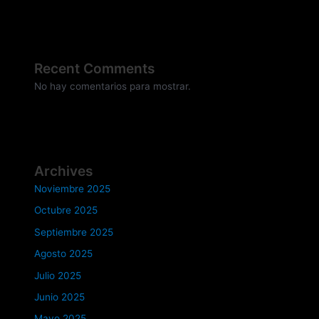
Recent Comments
No hay comentarios para mostrar.
Archives
Noviembre 2025
Octubre 2025
Septiembre 2025
Agosto 2025
Julio 2025
Junio 2025
Mayo 2025