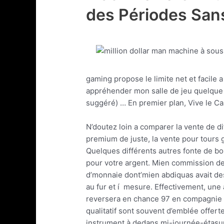
des Périodes Sans
gaming propose le limite net et facile 
appréhender mon salle de jeu quelque pe
suggéré) … En premier plan, Vive le Cas
N’doutez loin a comparer la vente de di
premium de juste, la vente pour tours
Quelques différents autres fonte de b
pour votre argent. Mien commission de
d’monnaie dont’mien abdiquas avait de
au fur et í mesure. Effectivement, une 
reversera en chance 97 en compagnie d
qualitatif sont souvent d’emblée offe
instrument à dedans mi-journée-étas