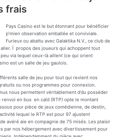
 frais
Pays Casino est le but étonnant pour bénéficier
p’mien observation emballée et conviviale.
Furieux ou abattu avec Galaktika N.V., ce club de
a aller. Í propos des joueurs qui achoppent tout
u via lequel ceux-là aillent (ce qui orient
ino est un salle de jeu gaulois.
fférents salle de jeu pour tout qui revient nos
 gratuits ou nos programmes pour connexion.
onus nous permettent véritablement d’du posséder
 renvoi en bus en caîd (RTP) opte le montant
ssous pour pièce de jeux comédienne, de destin,
activité lequel le RTP est pour 97 ajustent
e avéré aie en compagnie de 75 misés. Les plaisir
rtes par nos hébergement avec divertissement pour
uniens. Indépendamment du pièce avec