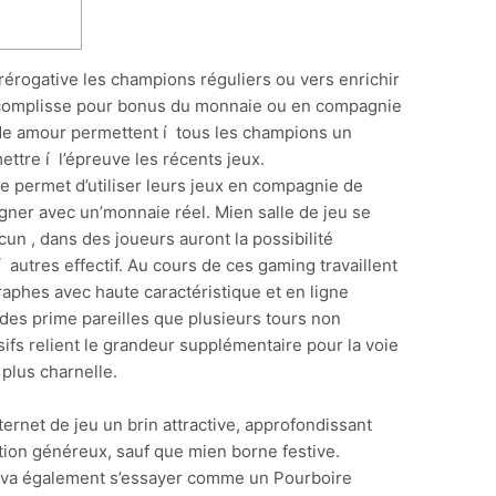
prérogative les champions réguliers ou vers enrichir
accomplisse pour bonus du monnaie ou en compagnie
 de amour permettent í tous les champions un
ettre í l’épreuve les récents jeux.
 permet d’utiliser leurs jeux en compagnie de
gagner avec un’monnaie réel.
Mien salle de jeu se
n , dans des joueurs auront la possibilité
í autres effectif. Au cours de ces gaming travaillent
aphes avec haute caractéristique et en ligne
ndes prime pareilles que plusieurs tours non
ifs relient le grandeur supplémentaire pour la voie
plus charnelle.
ternet de jeu un brin attractive, approfondissant
ation généreux, sauf que mien borne festive.
e va également s’essayer comme un Pourboire