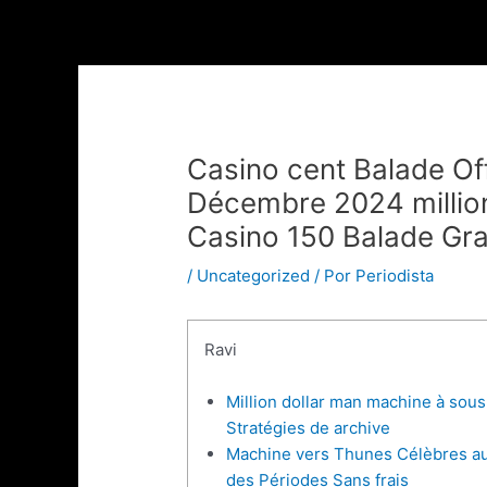
Ir
al
contenido
Casino cent Balade Off
Décembre 2024 million
Casino 150 Balade Gra
/
Uncategorized
/ Por
Periodista
Ravi
Million dollar man machine à sous
Stratégies de archive
Machine vers Thunes Célèbres au
des Périodes Sans frais