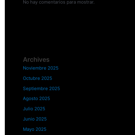
No hay comentarios para mostrar.
Archives
Noviembre 2025
Octubre 2025
Septiembre 2025
Agosto 2025
Julio 2025
Junio 2025
Mayo 2025