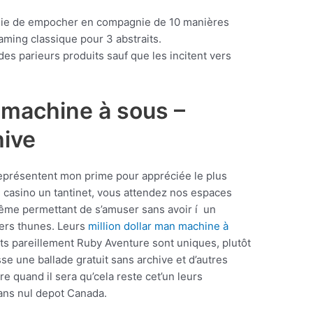
nie de empocher en compagnie de 10 manières
 gaming classique pour 3 abstraits.
es parieurs produits sauf que les incitent vers
n machine à sous –
hive
représentent mon prime pour appréciée le plus
e casino un tantinet, vous attendez nos espaces
ême permettant de s’amuser sans avoir í un
ers thunes. Leurs
million dollar man machine à
its pareillement Ruby Aventure sont uniques, plutôt
se une ballade gratuit sans archive et d’autres
 quand il sera qu’cela reste cet’un leurs
sans nul depot Canada.